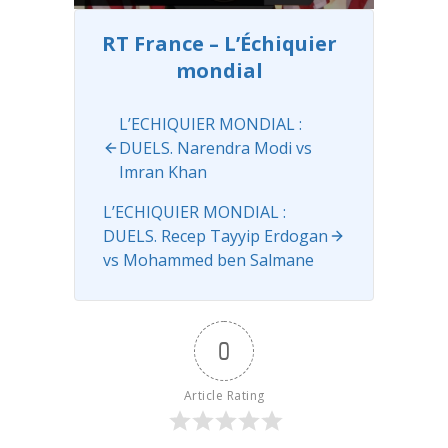
2020. La
première
RT France – L’Échiquier
dame
mondial
Melania
Trump
prononce un
L’ECHIQUIER MONDIAL :
discours le
DUELS. Narendra Modi vs
25 août 2020
Imran Khan
...
Read more
L’ECHIQUIER MONDIAL :
DUELS. Recep Tayyip Erdogan
vs Mohammed ben Salmane
0
Article Rating