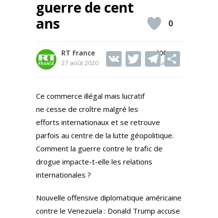
guerre de cent
ans
0
RT France
V
T
600
T
S
27 août 2020
Vues
K
w
el
h
itt
e
ar
Ce commerce illégal mais lucratif
er
gr
e
ne cesse de croître malgré les
a
efforts internationaux et se retrouve
m
parfois au centre de la lutte géopolitique.
Comment la guerre contre le trafic de
drogue impacte-t-elle les relations
internationales ?
Nouvelle offensive diplomatique américaine
contre le Venezuela : Donald Trump accuse