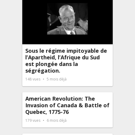
Sous le régime impitoyable de
l’Apartheid, l’Afrique du Sud
est plongée dans la
ségrégation.
148
vues
5 mois déjà
American Revolution: The
Invasion of Canada & Battle of
Quebec, 1775-76
179
vues
6 mois déjà