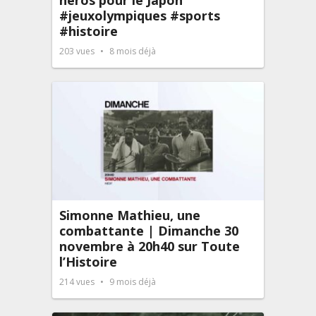
#jeuxolympiques #sports
#histoire
203
vues
8 mois déjà
Simonne Mathieu, une
combattante | Dimanche 30
novembre à 20h40 sur Toute
l’Histoire
214
vues
9 mois déjà