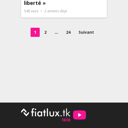
liberté »
548
vues
2 années déjà
Pagination
1
2
…
24
Suivant
des
publications