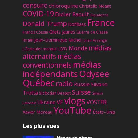
censure
chloroquine
Christelle Néant
COVID-19
Didier Raoult
Dieudonné
France
Donald Trump
Donbass
Gilets jaunes
Francis Cousin
Guerre de Classe
Jean-Dominique Michel
Israël
Julian Assange
médias
Monde
L'Échiquier mondial
LBRY
médias
alternatifs
médias
conventionnels
Odysee
indépendants
Québec
radio
Russie
Silvano
Suisse
Trotta
Slobodan Despot
Sylvain
vlogs
VF
VOSTFR
Ukraine
Laforest
YouTube
Xavier Moreau
États-Unis
Les plus vues
Noovo en direct