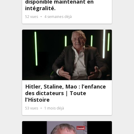
disponible maintenant en
intégralité.
52
vues
4 semaines déjà
Hitler, Staline, Mao : l’enfance
des dictateurs | Toute
l’Histoire
53
vues
1 mois déjà