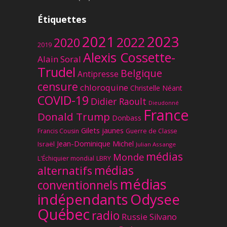
Étiquettes
2023
2021
2022
2020
2019
Alexis Cossette-
Alain Soral
Trudel
Belgique
Antipresse
censure
chloroquine
Christelle Néant
COVID-19
Didier Raoult
Dieudonné
France
Donald Trump
Donbass
Gilets jaunes
Francis Cousin
Guerre de Classe
Jean-Dominique Michel
Israël
Julian Assange
médias
Monde
L'Échiquier mondial
LBRY
médias
alternatifs
médias
conventionnels
Odysee
indépendants
Québec
radio
Russie
Silvano