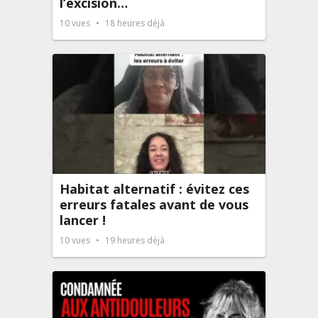
l’excision…
10
vues
18 heures déjà
Habitat alternatif : évitez ces
erreurs fatales avant de vous
lancer !
10
vues
19 heures déjà