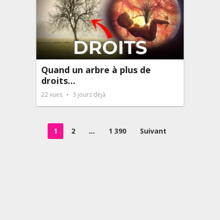
Quand un arbre à plus de
droits…
22
vues
3 jours déjà
Pagination
1
2
…
1 390
Suivant
des
publications