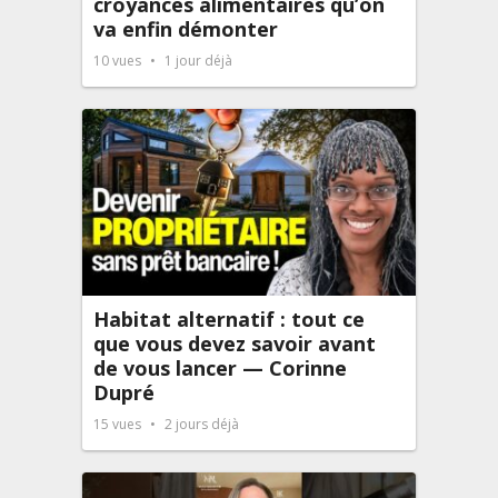
croyances alimentaires qu’on
va enfin démonter
10
vues
1 jour déjà
Habitat alternatif : tout ce
que vous devez savoir avant
de vous lancer — Corinne
Dupré
15
vues
2 jours déjà