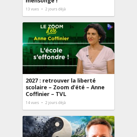
mensonge !
13
vues
2 jours déjà
2027 : retrouver la liberté
scolaire – Zoom d’été – Anne
Coffinier – TVL
14
vues
2 jours déjà