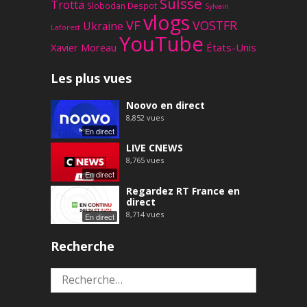
Suisse
Trotta
Slobodan Despot
Sylvain
vlogs
VF
VOSTFR
Ukraine
Laforest
YouTube
Xavier Moreau
États-Unis
Les plus vues
Noovo en direct
8,852
vues
En direct
LIVE CNEWS
8,765
vues
En direct
Regardez RT France en
direct
8,714
vues
En direct
Recherche
Rechercher :