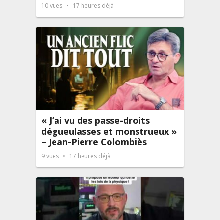
10
vues
17 heures déjà
« J’ai vu des passe-droits
dégueulasses et monstrueux »
– Jean-Pierre Colombiès
9
vues
17 heures déjà