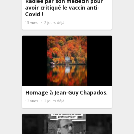
Radiée par son médecin pour
avoir critiqué le vaccin anti-
Covid !
15
vues
2 jours déjà
Homage à Jean-Guy Chapados.
12
vues
2 jours déjà