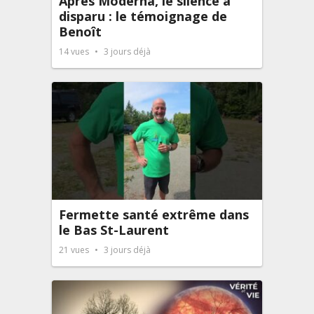
Après Moderna, le silence a
disparu : le témoignage de
Benoît
14
vues
3 jours déjà
Fermette santé extrême dans
le Bas St-Laurent
21
vues
3 jours déjà