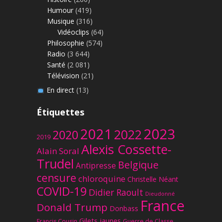
Humour
(419)
Musique
(316)
Vidéoclips
(64)
Philosophie
(574)
Radio
(3 644)
Santé
(2 081)
Télévision
(21)
En direct
(13)
Étiquettes
2023
2021
2022
2020
2019
Alexis Cossette-
Alain Soral
Trudel
Belgique
Antipresse
censure
chloroquine
Christelle Néant
COVID-19
Didier Raoult
Dieudonné
France
Donald Trump
Donbass
Gilets jaunes
Francis Cousin
Guerre de Classe