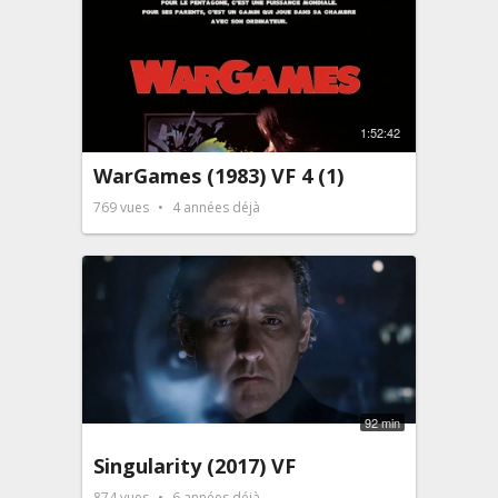
1:52:42
WarGames (1983) VF 4 (1)
769
vues
4 années déjà
92 min
Singularity (2017) VF
874
vues
6 années déjà