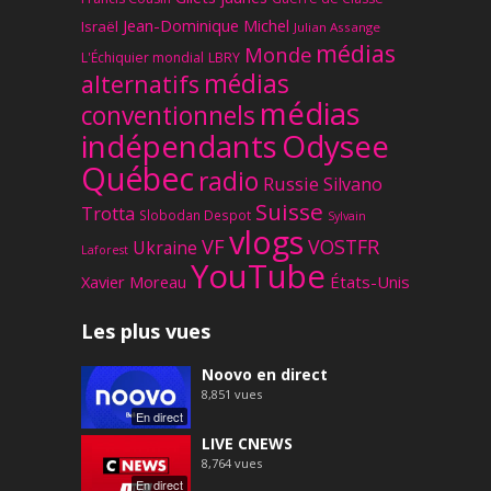
Jean-Dominique Michel
Israël
Julian Assange
médias
Monde
L'Échiquier mondial
LBRY
médias
alternatifs
médias
conventionnels
Odysee
indépendants
Québec
radio
Russie
Silvano
Suisse
Trotta
Slobodan Despot
Sylvain
vlogs
VF
VOSTFR
Ukraine
Laforest
YouTube
Xavier Moreau
États-Unis
Les plus vues
Noovo en direct
8,851
vues
En direct
LIVE CNEWS
8,764
vues
En direct