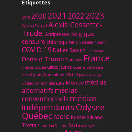
Étiquettes
2023
2021
2022
2020
2019
Alexis Cossette-
Alain Soral
Trudel
Belgique
Antipresse
censure
chloroquine
Christelle Néant
COVID-19
Didier Raoult
Dieudonné
France
Donald Trump
Donbass
Gilets jaunes
Francis Cousin
Guerre de Classe
Jean-Dominique Michel
Israël
Julian Assange
médias
Monde
L'Échiquier mondial
LBRY
médias
alternatifs
médias
conventionnels
Odysee
indépendants
Québec
radio
Russie
Silvano
Suisse
Trotta
Slobodan Despot
Sylvain