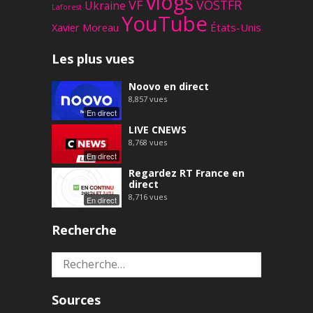
vlogs
VF
VOSTFR
Ukraine
Laforest
YouTube
Xavier Moreau
États-Unis
Les plus vues
Noovo en direct
8,857
vues
En direct
LIVE CNEWS
8,768
vues
En direct
Regardez RT France en
direct
8,716
vues
En direct
Recherche
Rechercher :
Sources