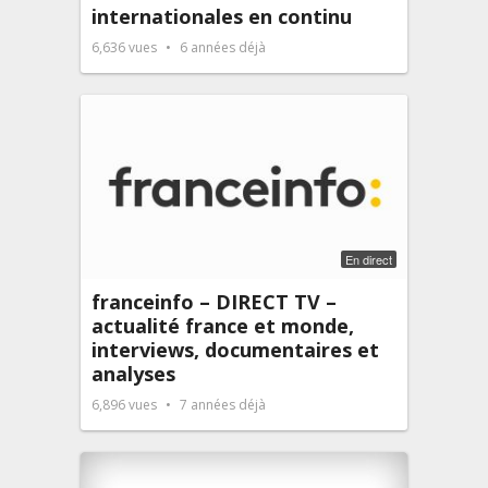
internationales en continu
6,636
vues
6 années déjà
En direct
franceinfo – DIRECT TV –
actualité france et monde,
interviews, documentaires et
analyses
6,896
vues
7 années déjà