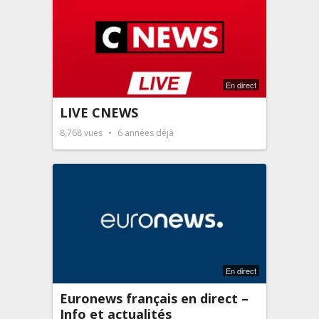
En direct
LIVE CNEWS
8,768
vues
6 années déjà
En direct
Euronews français en direct –
Info et actualités