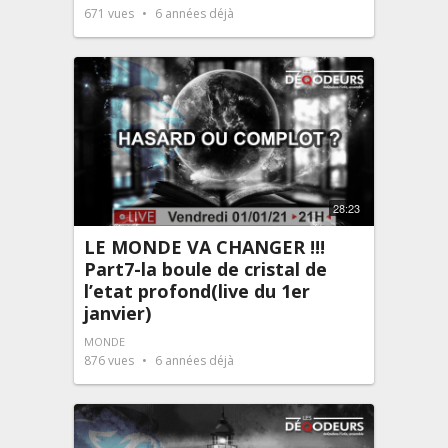
671
vues
6 années déjà
28:23
LE MONDE VA CHANGER !!!
Part7-la boule de cristal de
l’etat profond(live du 1er
janvier)
MONDE
876
vues
6 années déjà