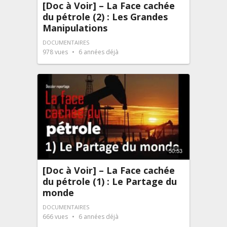
[Doc à Voir] – La Face cachée
du pétrole (2) : Les Grandes
Manipulations
DOCUMENTAIRES
978
vues
6 années déjà
50:53
[Doc à Voir] – La Face cachée
du pétrole (1) : Le Partage du
monde
DOCUMENTAIRES
666
vues
6 années déjà