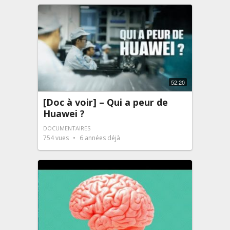
52:20
[Doc à voir] – Qui a peur de
Huawei ?
DOCUMENTAIRES
754
vues
6 années déjà