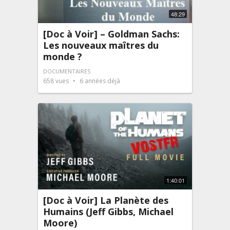
48:29
[Doc à Voir] – Goldman Sachs:
Les nouveaux maîtres du
monde ?
DOCUMENTAIRES
658
vues
6 années déjà
1:40:01
[Doc à Voir] La Planète des
Humains (Jeff Gibbs, Michael
Moore)