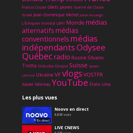
Gilets jaunes
Francis Cousin
Guerre de Classe
Jean-Dominique Michel
Israël
Julian Assange
médias
Monde
L'Échiquier mondial
LBRY
médias
alternatifs
médias
conventionnels
Odysee
indépendants
Québec
radio
Russie
Silvano
Suisse
Trotta
Slobodan Despot
Sylvain
vlogs
VF
VOSTFR
Ukraine
Laforest
YouTube
Xavier Moreau
États-Unis
Les plus vues
Noovo en direct
8,858
vues
En direct
LIVE CNEWS
8,770
vues