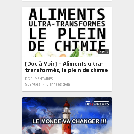
51:18
[Doc à Voir] – Aliments ultra-
transformés, le plein de chimie
DOCUMENTAIRES
909
vues
6 années déjà