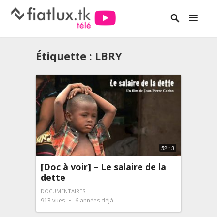
Étiquette :
LBRY
52:13
[Doc à voir] – Le salaire de la
dette
DOCUMENTAIRES
913
vues
6 années déjà