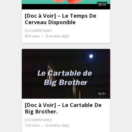
56:05
[Doc à Voir] – Le Temps De
Cerveau Disponible
DOCUMENTAIRES
854
vues
6 années déjà
52:51
[Doc à Voir] – Le Cartable De
Big Brother.
DOCUMENTAIRES
720
vues
6 années déjà