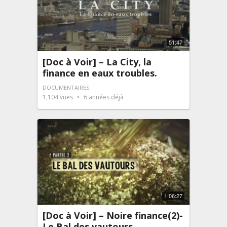
51:47
[Doc à Voir] – La City, la
finance en eaux troubles.
DOCUMENTAIRES
1,104
vues
6 années déjà
1:06:27
[Doc à Voir] – Noire finance(2)-
Le Bal des vautours