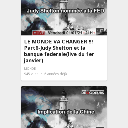
4:37
LE MONDE VA CHANGER !!!
Part6-Judy Shelton et la
banque federale(live du 1er
janvier)
MONDE
945
vues
6 années déjà