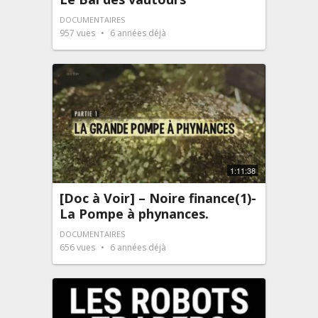
DOCUMENTAIRES
957
vues
6 années déjà
1:11:38
[Doc à Voir] – Noire finance(1)-
La Pompe à phynances.
DOCUMENTAIRES
656
vues
6 années déjà