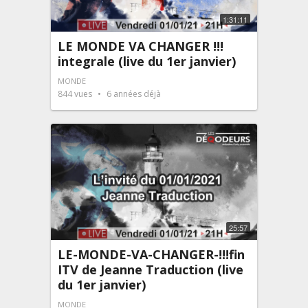
1:31:11
LE MONDE VA CHANGER !!!
integrale (live du 1er janvier)
MONDE
844
vues
6 années déjà
25:57
LE-MONDE-VA-CHANGER-!!!fin
ITV de Jeanne Traduction (live
du 1er janvier)
MONDE