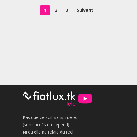
Pagination
1
2
3
Suivant
des
publications
Pas que ce soit sans intérêt
(son succès en dépend)
Ni qu'elle ne relaie du réel