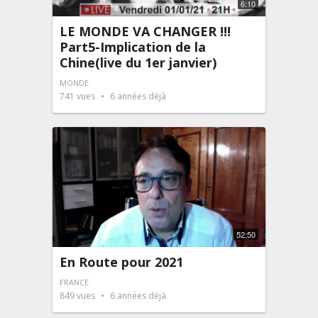
6:10
LE MONDE VA CHANGER !!!
Part5-Implication de la
Chine(live du 1er janvier)
MONDE
741
vues
6 années déjà
52:50
En Route pour 2021
FRANCE
849
vues
6 années déjà