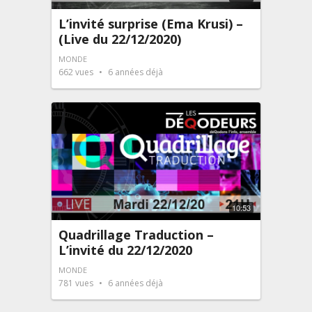
L’invité surprise (Ema Krusi) –
(Live du 22/12/2020)
MONDE
662
vues
6 années déjà
10:53
Quadrillage Traduction –
L’invité du 22/12/2020
MONDE
781
vues
6 années déjà