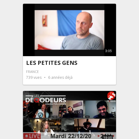
3:05
LES PETITES GENS
FRANCE
739
vues
6 années déjà
19:05