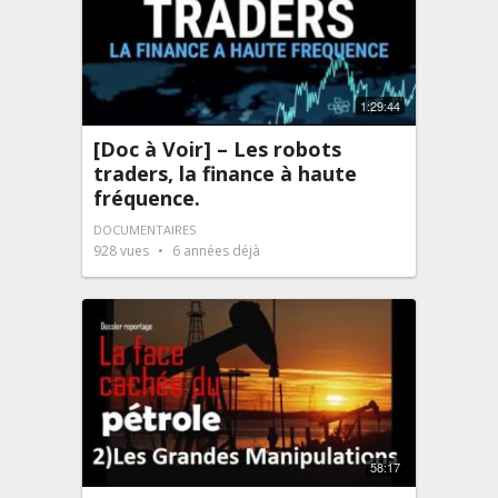
1:29:44
[Doc à Voir] – Les robots
traders, la finance à haute
fréquence.
DOCUMENTAIRES
928
vues
6 années déjà
58:17