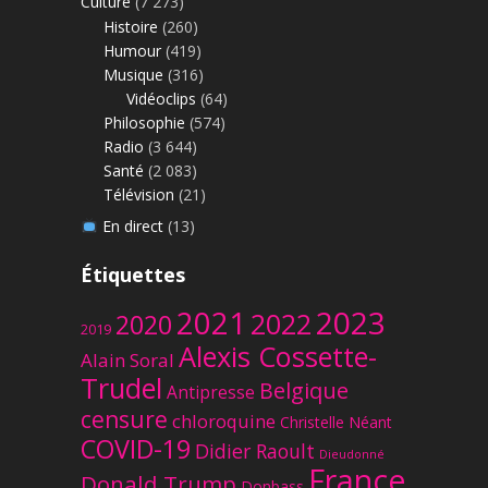
Culture
(7 273)
Histoire
(260)
Humour
(419)
Musique
(316)
Vidéoclips
(64)
Philosophie
(574)
Radio
(3 644)
Santé
(2 083)
Télévision
(21)
En direct
(13)
Étiquettes
2023
2021
2022
2020
2019
Alexis Cossette-
Alain Soral
Trudel
Belgique
Antipresse
censure
chloroquine
Christelle Néant
COVID-19
Didier Raoult
Dieudonné
France
Donald Trump
Donbass