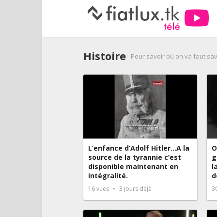
Histoire
Pour savoir où on va faut sav
L’enfance d’Adolf Hitler…A la
O
source de la tyrannie c’est
g
disponible maintenant en
l
intégralité.
d
16
vues
3 jours déjà
3