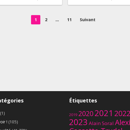
1
2
…
11
Suivant
atégories
Étiquettes
2021
202
2020
(1)
2019
2023
Alex
oir !
(105)
Alain Soral