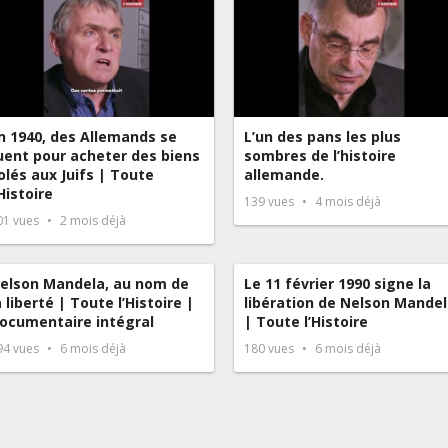
n 1940, des Allemands se
L’un des pans les plus
uent pour acheter des biens
sombres de l’histoire
olés aux Juifs | Toute
allemande.
’Histoire
139
vues
4 mois déjà
01
vues
2 mois déjà
elson Mandela, au nom de
Le 11 février 1990 signe la
a liberté | Toute l’Histoire |
libération de Nelson Mande
ocumentaire intégral
| Toute l’Histoire
94
vues
6 mois déjà
180
vues
6 mois déjà