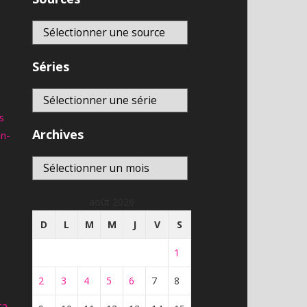
Séries
s
Archives
an-
Archives
août 2026
D
L
M
M
J
V
S
1
2
3
4
5
6
7
8
ta