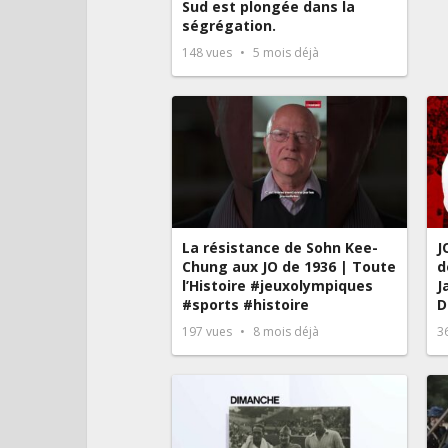
Sud est plongée dans la
ségrégation.
148
vues
5 mois déjà
La résistance de Sohn Kee-
J
Chung aux JO de 1936 | Toute
d
l’Histoire #jeuxolympiques
J
#sports #histoire
D
197
vues
8 mois déjà
3