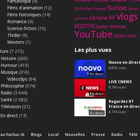
Fantastique
(4)
Suisse
Films d'animation
(12)
Slobodan Despot
Sylvain
vlogs
Films historiques
(14)
VF
Ukraine
Laforest
Romance
(4)
VOSTFR
Xavier Moreau
Science-fiction
(15)
YouTube
Thriller
(9)
États-Unis
Western
(1)
Les plus vues
lture
(7 272)
Histoire
(260)
Noovo en direc
Humour
(419)
8,852
vues
Musique
(316)
En direct
Vidéoclips
(64)
LIVE CNEWS
Philosophie
(574)
8,765
vues
Radio
(3 644)
En direct
Santé
(2 082)
Regardez RT
Télévision
(21)
France en direc
8,714
vues
En direct
En direct
(13)
au fiatlux.tk
Blogs
Local
Nouvelles
Presse
Radio
Télé