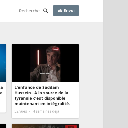
Envoi
la
L’enfance de Saddam
ée
Hussein…A la source de la
tyrannie c’est disponible
maintenant en intégralité.
52
vues
4 semaines déjà