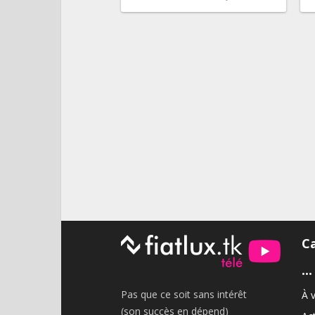
Pagination
des
publications
C
•••
Pas que ce soit sans intérêt
À v
(son succès en dépend)