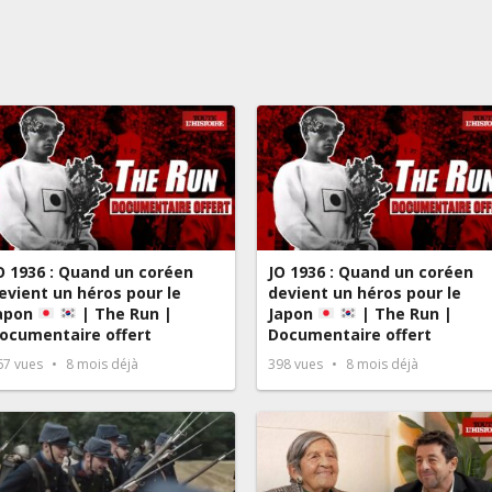
O 1936 : Quand un coréen
JO 1936 : Quand un coréen
evient un héros pour le
devient un héros pour le
apon
| The Run |
Japon
| The Run |
ocumentaire offert
Documentaire offert
67
vues
8 mois déjà
398
vues
8 mois déjà