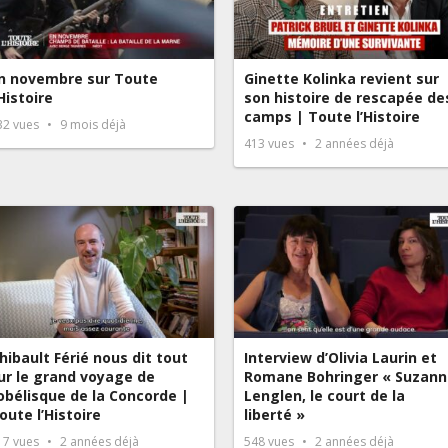
n novembre sur Toute
Ginette Kolinka revient sur
’Histoire
son histoire de rescapée de
camps | Toute l’Histoire
32
vues
9 mois déjà
413
vues
2 années déjà
hibault Férié nous dit tout
Interview d’Olivia Laurin et
ur le grand voyage de
Romane Bohringer « Suzann
’obélisque de la Concorde |
Lenglen, le court de la
oute l’Histoire
liberté »
17
vues
2 années déjà
548
vues
2 années déjà