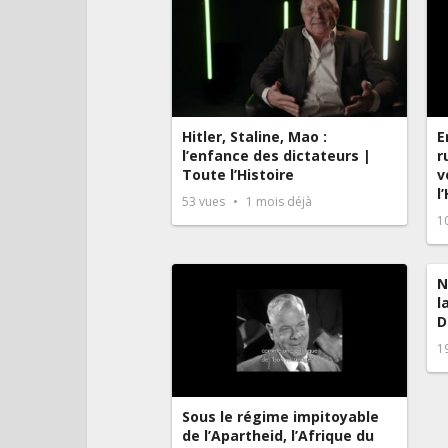
Hitler, Staline, Mao :
E
l’enfance des dictateurs |
r
Toute l’Histoire
v
l
53
vues
1 mois déjà
1
N
l
D
1
Sous le régime impitoyable
de l’Apartheid, l’Afrique du