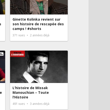
Ginette Kolinka revient sur
s
son histoire de rescapée des
camps ! #shorts
371
vues
2 années déjà
L’histoire de Missak
e
Manouchian – Toute
l’Histoire
491
vues
3 années déjà