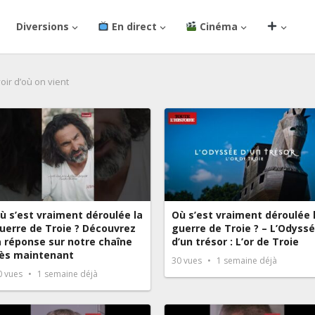
Diversions
En direct
Cinéma
oir d’où on vient
ù s’est vraiment déroulée la
Où s’est vraiment déroulée 
uerre de Troie ? Découvrez
guerre de Troie ? – L’Odyss
a réponse sur notre chaîne
d’un trésor : L’or de Troie
ès maintenant
30
vues
1 semaine déjà
0
vues
1 semaine déjà