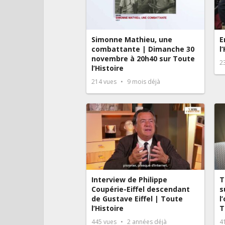
Simonne Mathieu, une
E
combattante | Dimanche 30
l
novembre à 20h40 sur Toute
2
l’Histoire
214
vues
9 mois déjà
Interview de Philippe
T
Coupérie-Eiffel descendant
s
de Gustave Eiffel | Toute
l
l’Histoire
T
445
vues
2 années déjà
4