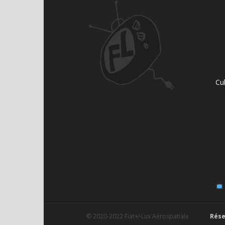
Cu
© 2020-2022
Fiat+⁄-Lux Aérospatiale
Rése