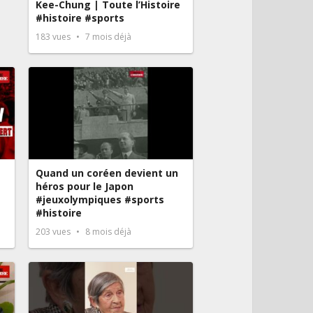
Kee-Chung | Toute l’Histoire
#histoire #sports
183
vues
7 mois déjà
Quand un coréen devient un
héros pour le Japon
#jeuxolympiques #sports
#histoire
203
vues
8 mois déjà