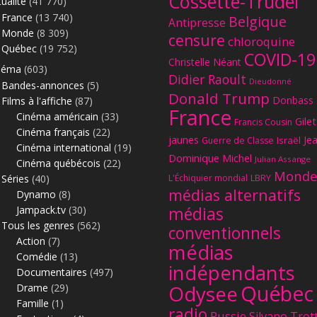
Cossette-Trudel
ualité
(41 770)
France
(13 740)
Belgique
Antipresse
Monde
(8 309)
censure
chloroquine
Québec
(19 752)
COVID-19
Christelle Néant
néma
(603)
Didier Raoult
Dieudonné
Bandes-annonces
(5)
Donald Trump
Donbass
Films à l'affiche
(87)
France
Cinéma américain
(33)
Gilet
Francis Cousin
Cinéma français
(22)
jaunes
Je
Israël
Guerre de Classe
Cinéma international
(19)
Dominique Michel
Julian Assange
Cinéma québécois
(22)
Monde
Séries
(40)
L'Échiquier mondial
LBRY
médias alternatifs
Dynamo
(8)
Jampack.tv
(30)
médias
Tous les genres
(562)
conventionnels
Action
(7)
médias
Comédie
(13)
indépendants
Documentaires
(497)
Québec
Odysee
Drame
(29)
Famille
(1)
radio
Russie
Silvano Trot