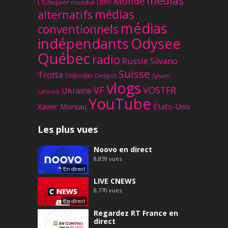
médias
Monde
L'Échiquier mondial
LBRY
médias
alternatifs
médias
conventionnels
Odysee
indépendants
Québec
radio
Russie
Silvano
Suisse
Trotta
Slobodan Despot
Sylvain
vlogs
VF
VOSTFR
Ukraine
Laforest
YouTube
Xavier Moreau
États-Unis
Les plus vues
Noovo en direct
8,859
vues
En direct
LIVE CNEWS
8,770
vues
En direct
Regardez RT France en
direct