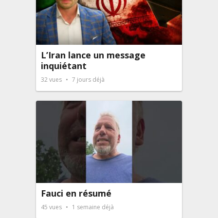
L’Iran lance un message
inquiétant
32
vues
7 jours déjà
Fauci en résumé
45
vues
1 semaine déjà