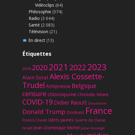
Vidéoclips
(64)
Philosophie
(574)
Radio
(3 644)
Santé
(2 083)
Télévision
(21)
En direct
(13)
Étiquettes
2023
2021
2022
2020
2019
Alexis Cossette-
Alain Soral
Trudel
Belgique
Antipresse
censure
chloroquine
Christelle Néant
COVID-19
Didier Raoult
Dieudonné
France
Donald Trump
Donbass
Gilets jaunes
Francis Cousin
Guerre de Classe
Jean-Dominique Michel
Israël
Julian Assange