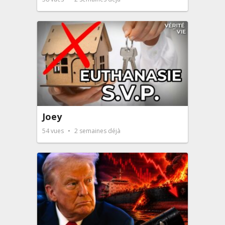
Joey
54
vues
2 semaines déjà