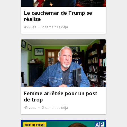
Le cauchemar de Trump se
réalise
46
vues
2 semaines déjà
Femme arrêtée pour un post
de trop
45
vues
2 semaines déjà