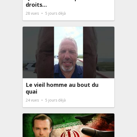
droits…
28
vues
5 jours déjà
Le vieil homme au bout du
quai
24
vues
5 jours déjà