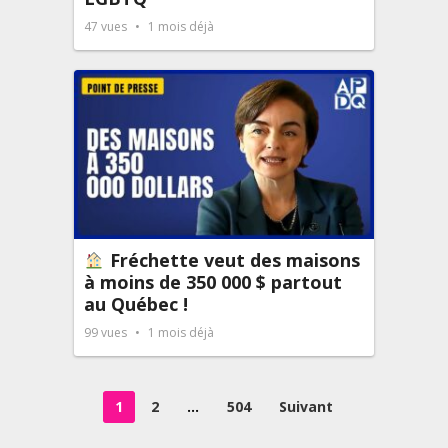
47
vues
1 mois déjà
Fréchette veut des maisons
à moins de 350 000 $ partout
au Québec !
99
vues
1 mois déjà
Pagination
1
2
…
504
Suivant
des