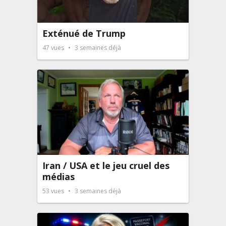
Exténué de Trump
47
vues
3 semaines déjà
Iran / USA et le jeu cruel des
médias
53
vues
3 semaines déjà