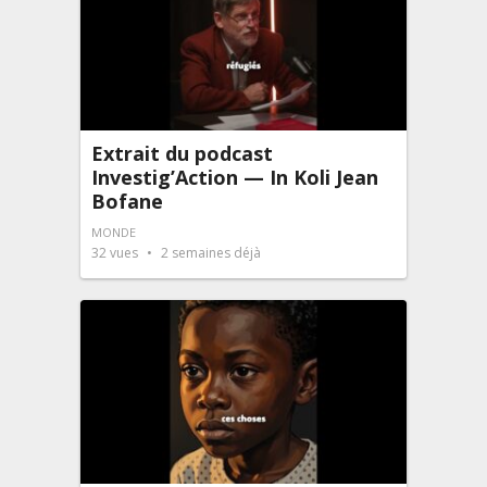
Extrait du podcast
Investig’Action — In Koli Jean
Bofane
MONDE
32
vues
2 semaines déjà