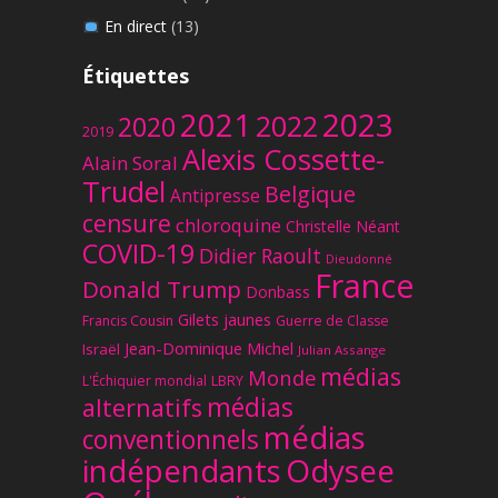
En direct
(13)
Étiquettes
2023
2021
2022
2020
2019
Alexis Cossette-
Alain Soral
Trudel
Belgique
Antipresse
censure
chloroquine
Christelle Néant
COVID-19
Didier Raoult
Dieudonné
France
Donald Trump
Donbass
Gilets jaunes
Francis Cousin
Guerre de Classe
Jean-Dominique Michel
Israël
Julian Assange
médias
Monde
L'Échiquier mondial
LBRY
médias
alternatifs
médias
conventionnels
Odysee
indépendants