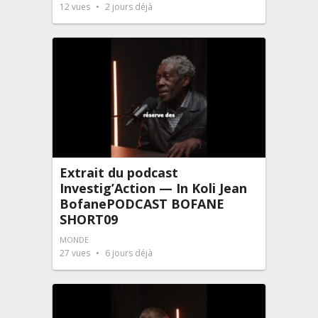
12
vues
2 jours déjà
Extrait du podcast
Investig’Action — In Koli Jean
BofanePODCAST BOFANE
SHORT09
MONDE
27
vues
6 jours déjà