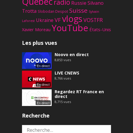
Québec
radio
Russie
Silvano
Suisse
Trotta
Slobodan Despot
Sylvain
vlogs
VF
VOSTFR
Ukraine
Laforest
YouTube
Xavier Moreau
États-Unis
Les plus vues
Noovo en direct
8,853
vues
En direct
LIVE CNEWS
8,766
vues
En direct
Regardez RT France en
direct
8,715
vues
En direct
Recherche
Rechercher :