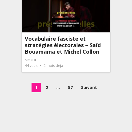
Vocabulaire fasciste et
stratégies électorales – Saïd
Bouamama et Michel Collon
MONDE
44
vues
2 mois déjà
Pagination
1
2
…
57
Suivant
des
publications