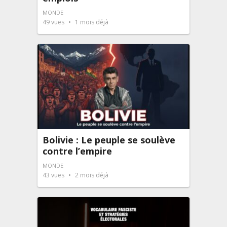
MONDE
49
vues
1 mois déjà
Bolivie : Le peuple se soulève
contre l’empire
MONDE
43
vues
2 mois déjà