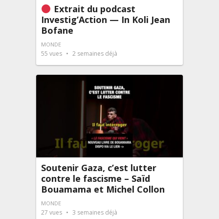
Extrait du podcast
Investig’Action — In Koli Jean
Bofane
MONDE
55
vues
2 semaines déjà
Soutenir Gaza, c’est lutter
contre le fascisme – Saïd
Bouamama et Michel Collon
MONDE
27
vues
3 semaines déjà