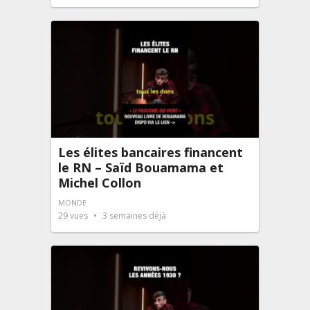
Les élites bancaires financent
le RN – Saïd Bouamama et
Michel Collon
MONDE
29
vues
3 semaines déjà