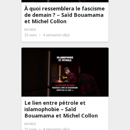
À quoi ressemblera le fascisme
de demain ? – Saïd Bouamama
et Michel Collon
MONDE
32
vues
4 semaines déjà
Le lien entre pétrole et
islamophobie – Saïd
Bouamama et Michel Collon
MONDE
37
vues
4 semaines déjà