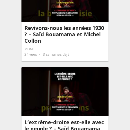
Revivons-nous les années 1930
? – Saïd Bouamama et Michel
Collon
MONDE
34
vues
3 semaines déjà
L’extrême-droite est-elle avec
le peuple ? – Saïd Bouamama