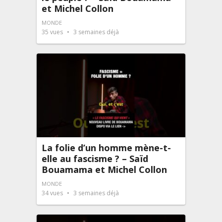
et Michel Collon
MONDE
35
vues
3 semaines déjà
La folie d’un homme mène-t-
elle au fascisme ? – Saïd
Bouamama et Michel Collon
MONDE
34
vues
3 semaines déjà