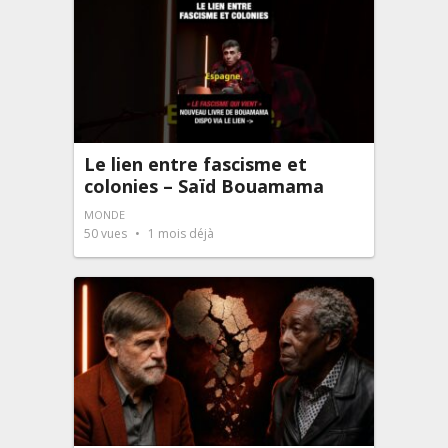
Le lien entre fascisme et
colonies – Saïd Bouamama
MONDE
50
vues
1 mois déjà