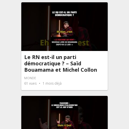
Le RN est-il un parti
démocratique ? – Saïd
Bouamama et Michel Collon
MONDE
61
vues
1 mois déjà