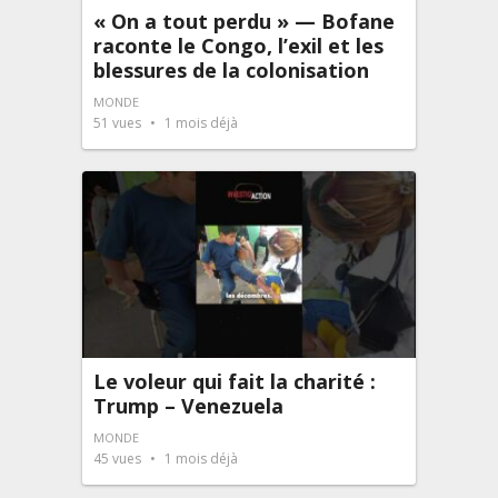
« On a tout perdu » — Bofane
raconte le Congo, l’exil et les
blessures de la colonisation
MONDE
51
vues
1 mois déjà
Le voleur qui fait la charité :
Trump – Venezuela
MONDE
45
vues
1 mois déjà