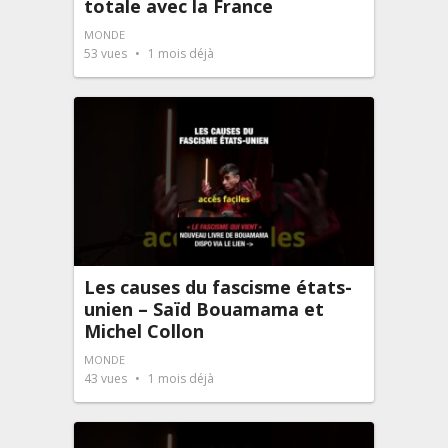
totale avec la France
MONDE
53
vues
1 mois déjà
Les causes du fascisme états-
unien – Saïd Bouamama et
Michel Collon
MONDE
43
vues
1 mois déjà