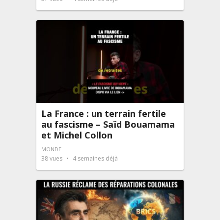
La France : un terrain fertile
au fascisme – Saïd Bouamama
et Michel Collon
MONDE
38
vues
4 semaines déjà