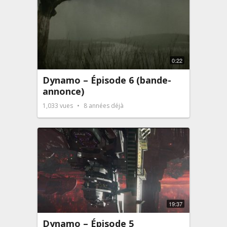
0:22
Dynamo – Épisode 6 (bande-
annonce)
1,033
vues
8 années déjà
19:37
Dynamo – Épisode 5