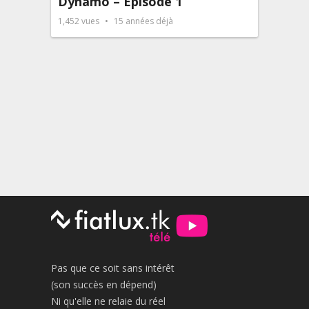
Dynamo – Épisode 1
1,452
vues
15 années déjà
Pas que ce soit sans intérêt
(son succès en dépend)
Ni qu'elle ne relaie du réel