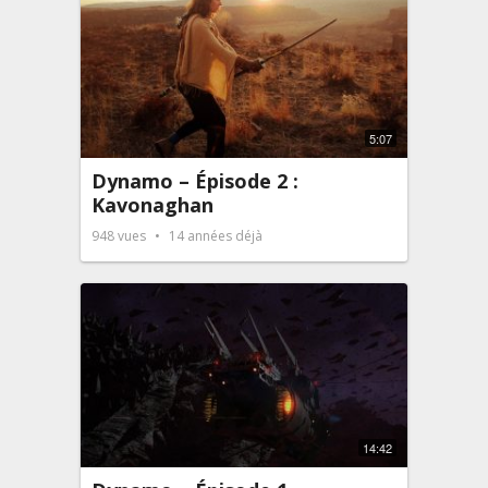
5:07
Dynamo – Épisode 2 :
Kavonaghan
948
vues
14 années déjà
14:42