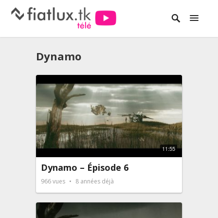
Dynamo
11:55
Dynamo – Épisode 6
966
vues
8 années déjà