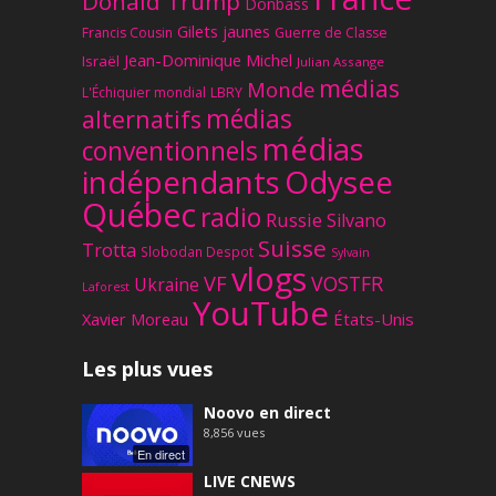
Donald Trump
Donbass
Gilets jaunes
Francis Cousin
Guerre de Classe
Jean-Dominique Michel
Israël
Julian Assange
médias
Monde
L'Échiquier mondial
LBRY
médias
alternatifs
médias
conventionnels
Odysee
indépendants
Québec
radio
Russie
Silvano
Suisse
Trotta
Slobodan Despot
Sylvain
vlogs
VF
VOSTFR
Ukraine
Laforest
YouTube
Xavier Moreau
États-Unis
Les plus vues
Noovo en direct
8,856
vues
En direct
LIVE CNEWS