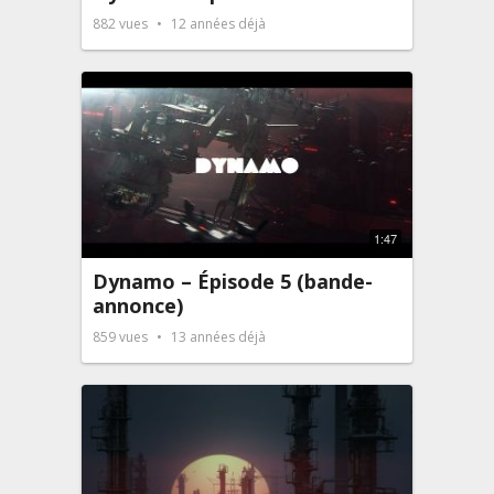
882
vues
12 années déjà
1:47
Dynamo – Épisode 5 (bande-
annonce)
859
vues
13 années déjà