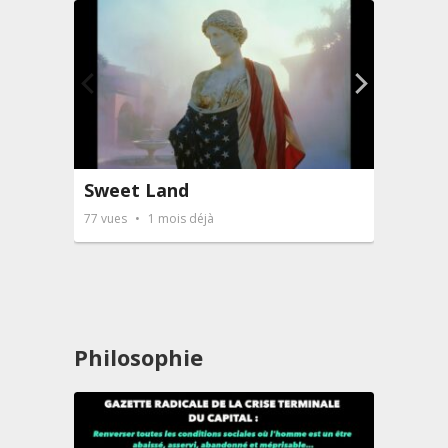
Sweet Land
Le Pu
77
vues
1 mois déjà
123
vue
Philosophie