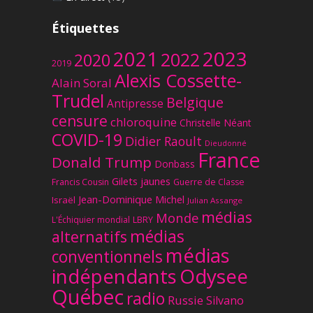
Étiquettes
2023
2021
2022
2020
2019
Alexis Cossette-
Alain Soral
Trudel
Belgique
Antipresse
censure
chloroquine
Christelle Néant
COVID-19
Didier Raoult
Dieudonné
France
Donald Trump
Donbass
Gilets jaunes
Francis Cousin
Guerre de Classe
Jean-Dominique Michel
Israël
Julian Assange
médias
Monde
L'Échiquier mondial
LBRY
médias
alternatifs
médias
conventionnels
Odysee
indépendants
Québec
radio
Russie
Silvano