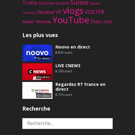
Suisse
Trotta
Slobodan Despot
Sylvain
vlogs
VF
VOSTFR
Ukraine
Laforest
YouTube
Xavier Moreau
États-Unis
Les plus vues
Noovo en direct
8,853
vues
En direct
LIVE CNEWS
8,765
vues
En direct
Regardez RT France en
direct
8,715
vues
En direct
Recherche
Rechercher :