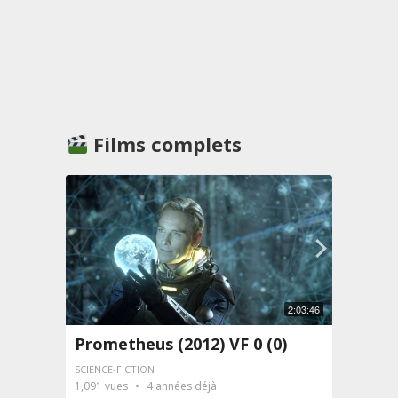
Films complets
2:03:46
Prometheus (2012) VF 0 (0)
The 
5 (2)
SCIENCE-FICTION
1,091
vues
4 années déjà
CINÉMA