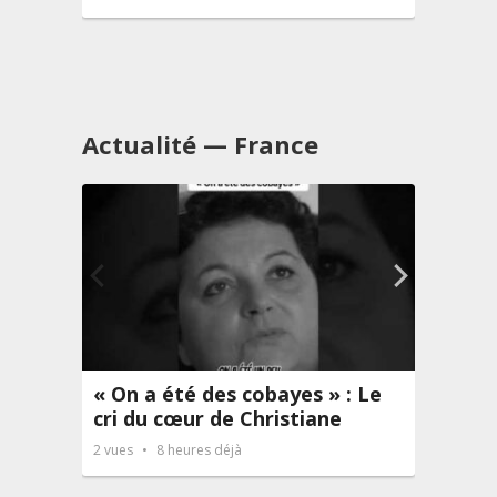
23
vues
Actualité — France
« On a été des cobayes » : Le
Infir
cri du cœur de Christiane
marc
inje
2
vues
8 heures déjà
3
vues