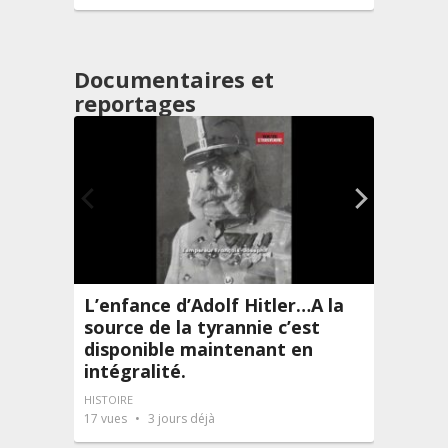
718
vue
Documentaires et
reportages
L’enfance d’Adolf Hitler…A la
Où s
source de la tyrannie c’est
guer
disponible maintenant en
répo
intégralité.
main
HISTOIRE
DOCUME
17
vues
3 jours déjà
31
vues