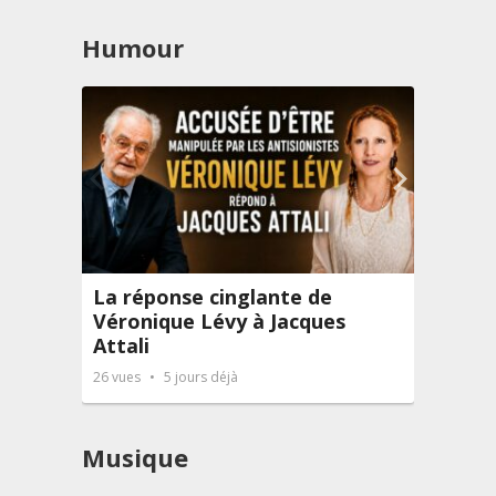
Humour
La réponse cinglante de
Turb
Véronique Lévy à Jacques
: La
Attali
28
vues
26
vues
5 jours déjà
Musique