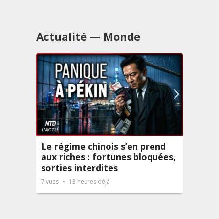
Actualité — Monde
Le régime chinois s’en prend
Accou
aux riches : fortunes bloquées,
mort
sorties interdites
10
vues
7
vues
13 heures déjà