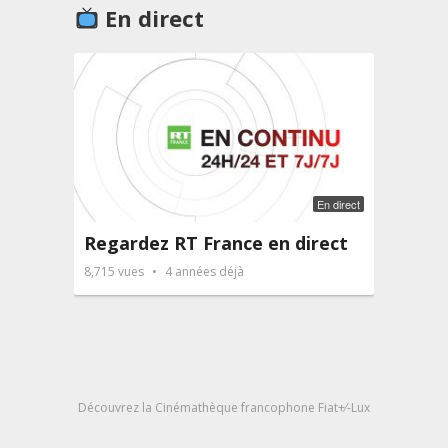
En direct
En direct
Regardez RT France en direct
Radi
8,715
vues
4 années déjà
3,977
v
Découvrez la Cinémathèque francophone Fiat+⁄-Lux