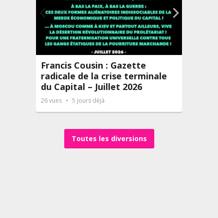
Francis Cousin : Gazette
DOCT
radicale de la crise terminale
— Le
du Capital – Juillet 2026
Desp
26
vues
5 jours déjà
30
vues
Toutes les diversions