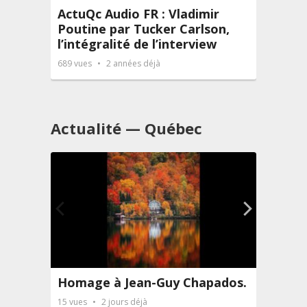
ActuQc Audio FR : Vladimir
Raou
Poutine par Tucker Carlson,
ORIG
l’intégralité de l’interview
de Qu
de M
689
vues
2 années déjà
272
vue
Actualité — Québec
Homage à Jean-Guy Chapados.
Ferm
le B
15
vues
2 jours déjà