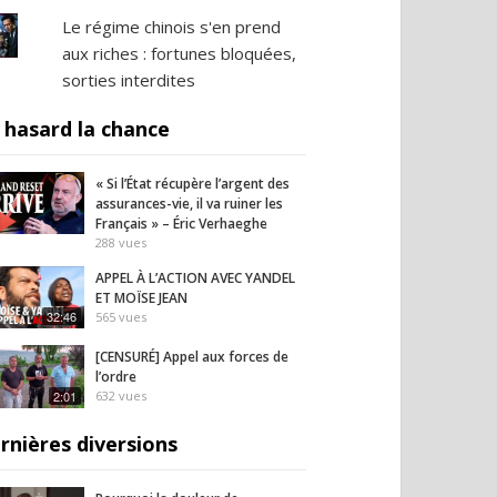
Le régime chinois s'en prend
aux riches : fortunes bloquées,
sorties interdites
 hasard la chance
« Si l’État récupère l’argent des
assurances-vie, il va ruiner les
Français » – Éric Verhaeghe
288
vues
APPEL À L’ACTION AVEC YANDEL
ET MOÏSE JEAN
32:46
565
vues
[CENSURÉ] Appel aux forces de
l’ordre
2:01
632
vues
rnières diversions