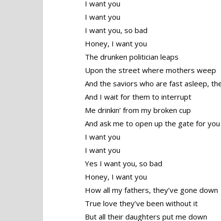
I want you
I want you
I want you, so bad
Honey, I want you
The drunken politician leaps
Upon the street where mothers weep
And the saviors who are fast asleep, th
And I wait for them to interrupt
Me drinkin’ from my broken cup
And ask me to open up the gate for you
I want you
I want you
Yes I want you, so bad
Honey, I want you
How all my fathers, they’ve gone down
True love they’ve been without it
But all their daughters put me down