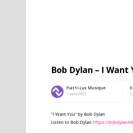
Bob Dylan – I Want Y
Fiat+⁄-Lux Musique
0
7 avril 2025
C
“I Want You" by Bob Dylan
Listen to Bob Dylan:
https://bobdylan.ln