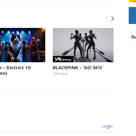
 – District 10
BLACKPINK – ‘GO’ M/V
AVTT/
lou)
Brothe
169
vues
Eterna
Music 
225
vue
Login