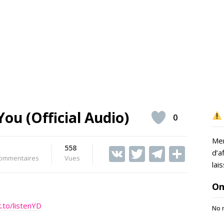
ou (Official Audio)
0
Mer
558
V
T
T
S
d’a
ommentaires
Vues
K
w
el
h
lai
itt
e
ar
On
er
gr
e
k.to/listenYD
No r
a