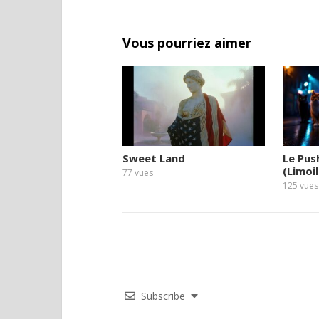
Vous pourriez aimer
Sweet Land
Le Push
(Limoi
77
vues
125
vues
Subscribe