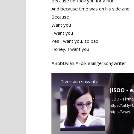
Because he took you for a ride
And because time was on his side and
Because I
Want you
I want you
Yes I want you, so bad
Honey, I want you
#BobDylan #Folk #SingerSongwriter
Diversion suivante
JISOO - e
JISOO - earthq
https://bit.ly/
https://www.j
Read more