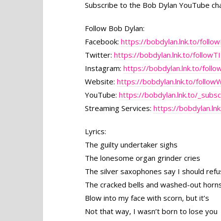
Subscribe to the Bob Dylan YouTube ch
Follow Bob Dylan:
Facebook:
https://bobdylan.lnk.to/follow
Twitter:
https://bobdylan.lnk.to/followTI
Instagram:
https://bobdylan.lnk.to/follow
Website:
https://bobdylan.lnk.to/follow
YouTube:
https://bobdylan.lnk.to/_subs
Streaming Services:
https://bobdylan.ln
Lyrics:
The guilty undertaker sighs
The lonesome organ grinder cries
The silver saxophones say I should ref
The cracked bells and washed-out horn
Blow into my face with scorn, but it’s
Not that way, I wasn’t born to lose you