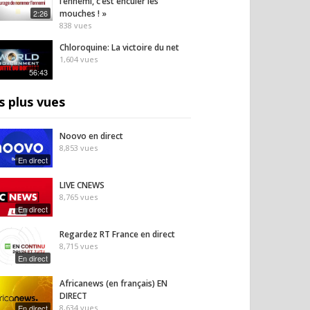
l’ennemi, c’est enculer les
2:26
mouches ! »
838
vues
Chloroquine: La victoire du net
1,604
vues
56:43
s plus vues
Noovo en direct
8,853
vues
En direct
LIVE CNEWS
8,765
vues
En direct
Regardez RT France en direct
8,715
vues
En direct
Africanews (en français) EN
DIRECT
En direct
8,634
vues