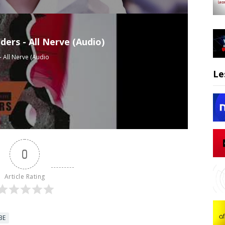
ders - All Nerve (Audio)
 All Nerve (Audio
Le
0
Article Rating
BE