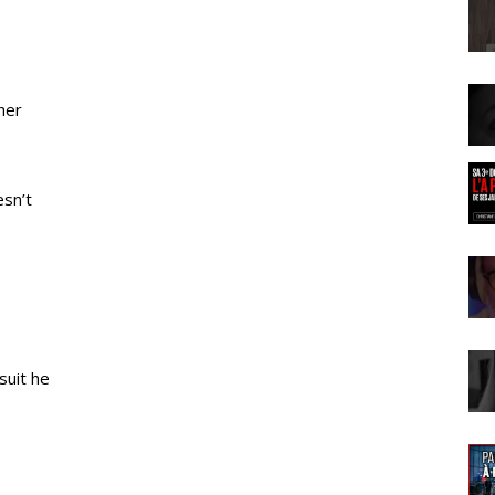
her
esn’t
suit he