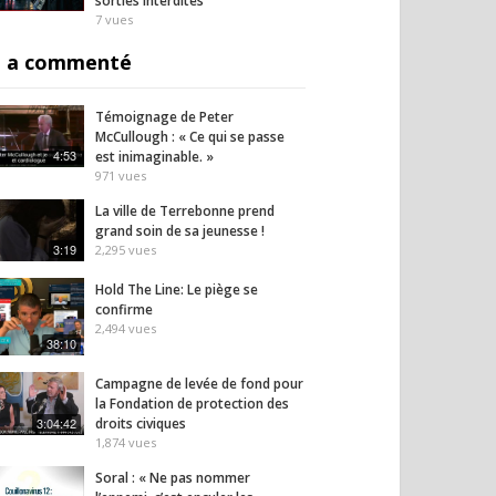
sorties interdites
7
vues
 a commenté
Témoignage de Peter
McCullough : « Ce qui se passe
4:53
est inimaginable. »
971
vues
La ville de Terrebonne prend
grand soin de sa jeunesse !
3:19
2,295
vues
Hold The Line: Le piège se
confirme
2,494
vues
38:10
Campagne de levée de fond pour
la Fondation de protection des
3:04:42
droits civiques
1,874
vues
Soral : « Ne pas nommer