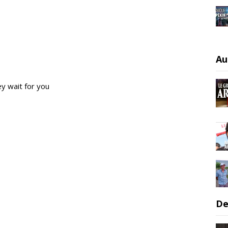
Au
ey wait for you
De