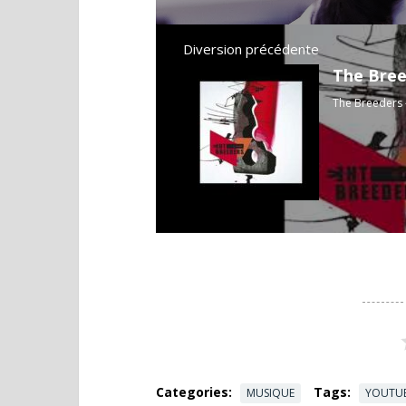
Diversion précédente
The Bree
The Breeders -
Categories:
Tags:
MUSIQUE
YOUTU