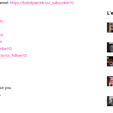
m
annel:
https://bobdylan.lnk.to/_subscribeYD
L’
FI
II
WI
cribeYD
k.to/ss_followYD
use you
s