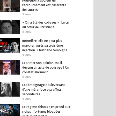
Pourquoi la douleur de
l’accouchement est différente
des autres
3
vues
« On a été des cobayes » : Le cri
du cœur de Christiane
5
vues
Infirmière, elle ne peut plus
marcher après sa troisième
injection : Christiane témoigne
6
vues
Exprimer son opinion est-il
devenu un acte de courage ? Un
constat alarmant.
5
vues
Le témoignage bouleversant
d’une mère face aux effets
secondaires.
6
vues
Le régime chinois s’en prend aux
riches : fortunes bloquées,