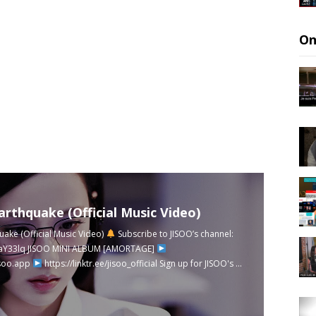
On
arthquake (Official Music Video)
uake (Official Music Video)
Subscribe to JISOO’s channel:
4aY33lq
JISOO MINI ALBUM [AMORTAGE]
isoo.app
https://linktr.ee/jisoo_official
Sign up for JISOO's ...