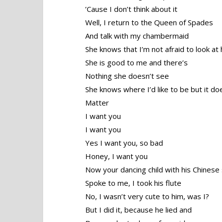
’Cause I don’t think about it
Well, I return to the Queen of Spades
And talk with my chambermaid
She knows that I’m not afraid to look at 
She is good to me and there’s
Nothing she doesn’t see
She knows where I’d like to be but it do
Matter
I want you
I want you
Yes I want you, so bad
Honey, I want you
Now your dancing child with his Chinese 
Spoke to me, I took his flute
No, I wasn’t very cute to him, was I?
But I did it, because he lied and