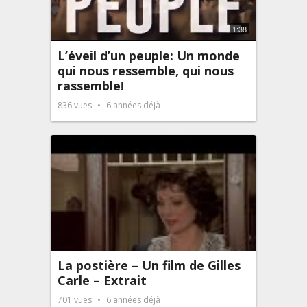
1:38
L’éveil d’un peuple: Un monde
qui nous ressemble, qui nous
rassemble!
836
vues
6 années déjà
La postière – Un film de Gilles
Carle – Extrait
701
vues
6 années déjà