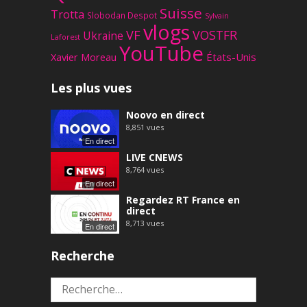
Suisse
Trotta
Slobodan Despot
Sylvain
vlogs
VF
VOSTFR
Ukraine
Laforest
YouTube
Xavier Moreau
États-Unis
Les plus vues
Noovo en direct
8,851
vues
En direct
LIVE CNEWS
8,764
vues
En direct
Regardez RT France en
direct
8,713
vues
En direct
Recherche
Rechercher :