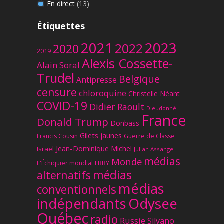
En direct
(13)
Étiquettes
2023
2021
2022
2020
2019
Alexis Cossette-
Alain Soral
Trudel
Belgique
Antipresse
censure
chloroquine
Christelle Néant
COVID-19
Didier Raoult
Dieudonné
France
Donald Trump
Donbass
Gilets jaunes
Francis Cousin
Guerre de Classe
Jean-Dominique Michel
Israël
Julian Assange
médias
Monde
L'Échiquier mondial
LBRY
médias
alternatifs
médias
conventionnels
Odysee
indépendants
Québec
radio
Russie
Silvano