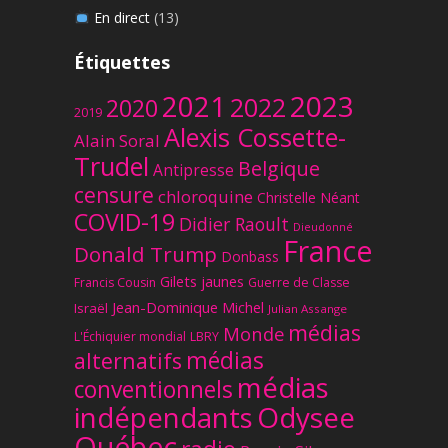
En direct
(13)
Étiquettes
2023
2021
2022
2020
2019
Alexis Cossette-
Alain Soral
Trudel
Belgique
Antipresse
censure
chloroquine
Christelle Néant
COVID-19
Didier Raoult
Dieudonné
France
Donald Trump
Donbass
Gilets jaunes
Francis Cousin
Guerre de Classe
Jean-Dominique Michel
Israël
Julian Assange
médias
Monde
L'Échiquier mondial
LBRY
médias
alternatifs
médias
conventionnels
Odysee
indépendants
Québec