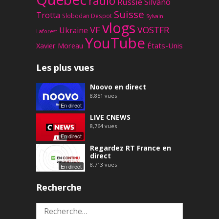
radio
Russie
Silvano
Suisse
Trotta
Slobodan Despot
Sylvain
vlogs
VF
VOSTFR
Ukraine
Laforest
YouTube
Xavier Moreau
États-Unis
Les plus vues
Noovo en direct
8,851
vues
En direct
LIVE CNEWS
8,764
vues
En direct
Regardez RT France en
direct
8,713
vues
En direct
Recherche
Rechercher :