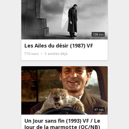
128 min
Les Ailes du désir (1987) VF
770
vues
5 années déjà
97 min
Un Jour sans fin (1993) VF / Le
Jour de la marmotte (QC/NB)