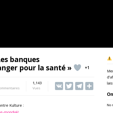
 Les banques
anger pour la santé »
+1
Mer
d’a
1,143
V
T
T
S
lai
ommentaires
Vues
K
w
el
h
On
itt
e
ar
ntre Kulture :
No r
er
gr
e
re-mondial/