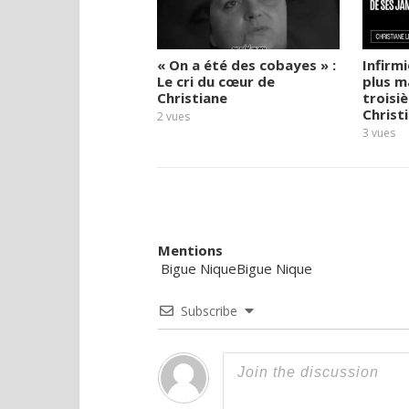
« On a été des cobayes » :
Infirmi
Le cri du cœur de
plus m
Christiane
troisiè
Christ
2
vues
3
vues
Mentions
Bigue Nique
Bigue Nique
Subscribe