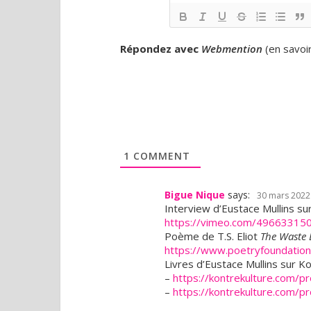
Répondez avec
Webmention
(
en savoi
1
COMMENT
Bigue Nique
says:
30 mars 2022 
Interview d’Eustace Mullins su
https://vimeo.com/49663315
Poème de T.S. Eliot
The Waste
https://www.poetryfoundatio
Livres d’Eustace Mullins sur Ko
–
https://kontrekulture.com/pr
–
https://kontrekulture.com/pr