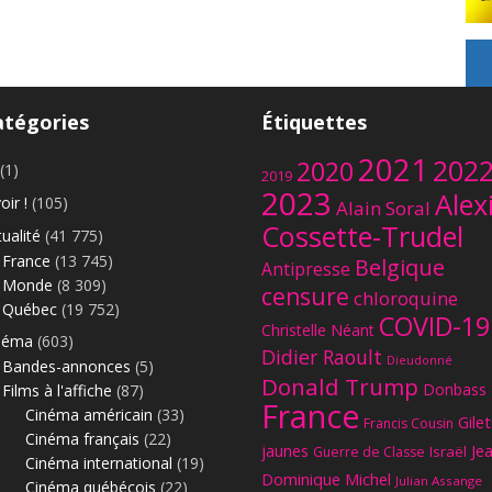
T
h
o
m
a
atégories
Étiquettes
s
,
2021
202
2020
(1)
m
2019
2023
i
Alex
oir !
(105)
Alain Soral
l
Cossette-Trudel
ualité
(41 775)
i
France
(13 745)
t
Belgique
Antipresse
Monde
(8 309)
a
censure
chloroquine
n
Québec
(19 752)
COVID-19
Christelle Néant
t
néma
(603)
Didier Raoult
a
Dieudonné
Bandes-annonces
(5)
n
Donald Trump
Donbass
Films à l'affiche
(87)
t
France
Cinéma américain
(33)
Gilet
i
Francis Cousin
Cinéma français
(22)
-
jaunes
Je
Israël
Guerre de Classe
Cinéma international
(19)
i
Dominique Michel
Julian Assange
Cinéma québécois
(22)
m