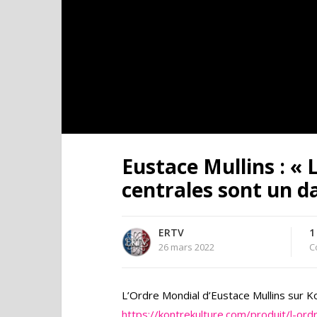
Eustace Mullins : «
centrales sont un d
ERTV
1
26 mars 2022
C
L’Ordre Mondial d’Eustace Mullins sur Ko
https://kontrekulture.com/produit/l-ord