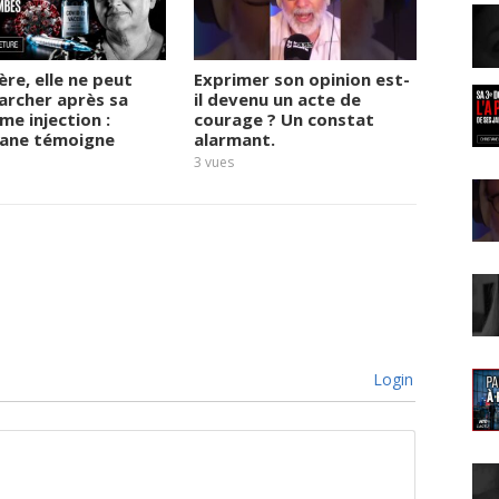
d
G
a
n
ère, elle ne peut
Exprimer son opinion est-
Le té
archer après sa
il devenu un acte de
boule
t
me injection :
courage ? Un constat
face a
o
iane témoigne
alarmant.
second
i
3
vues
3
vues
s
,
i
n
g
é
n
i
e
Login
u
r
à
l
a
r