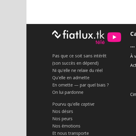
C
•••
Pas que ce soit sans intérêt
À v
(son succès en dépend)
Act
Ni qu'elle ne relaie du réel
Qu'elle en admette
En omette — par quel biais ?
On lui pardonne
Ci
Pourvu qu'elle
captive
Nos désirs
Nos peurs
Nos émotions
Et nous transporte