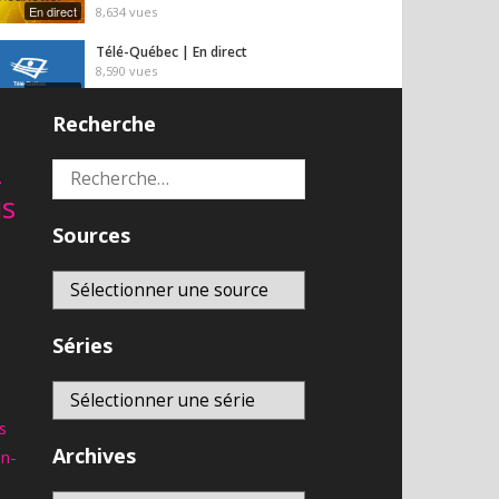
En direct
8,634
vues
Télé-Québec | En direct
8,590
vues
En direct
Recherche
franceinfo – DIRECT TV –
actualité france et monde,
2
Rechercher :
En direct
interviews, documentaires et
analyses
is
6,895
vues
Sources
Séries
s
Archives
an-