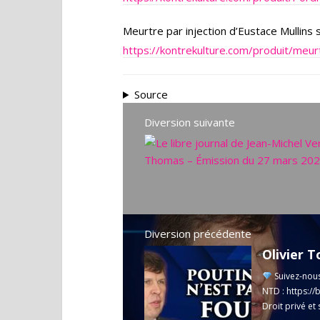
Meurtre par injection d’Eustace Mullins 
https://kontrekulture.com/produit/meurt
Source
Diversion suivante
Diversion précédente
Olivier 
Suivez-nou
NTD :
https://
Droit privé et 