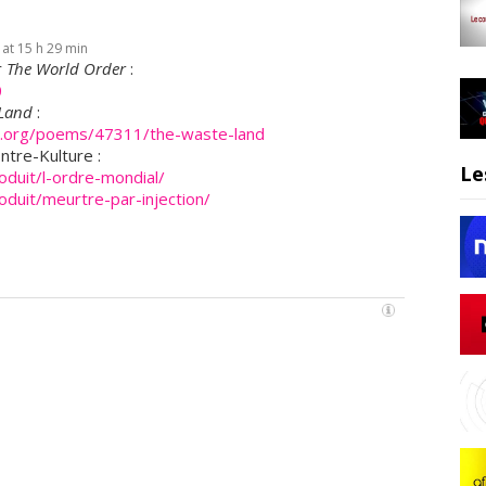
u
r
at 15 h 29 min
à
r
The World Order
:
l
0
a
 Land
:
R
n.org/poems/47311/the-waste-land
A
ntre-Kulture :
Le
T
oduit/l-ordre-mondial/
oduit/meurtre-par-injection/
P
a
i
n
s
i
q
u
e
S
u
b
i