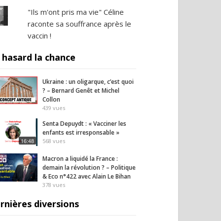
"Ils m'ont pris ma vie" Céline
raconte sa souffrance après le
vaccin !
 hasard la chance
Ukraine : un oligarque, c’est quoi
? – Bernard Genêt et Michel
Collon
439
vues
Senta Depuydt : « Vacciner les
enfants est irresponsable »
16:48
568
vues
Macron a liquidé la France :
demain la révolution ? – Politique
& Eco n°422 avec Alain Le Bihan
378
vues
rnières diversions