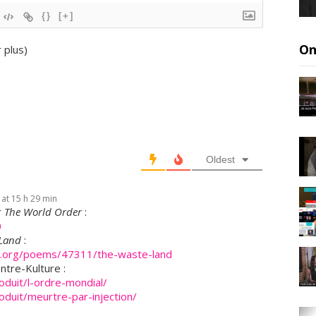
e
{}
[+]
t
r
On
r plus
)
a
i
t
e
,
a
n
Oldest
c
i
e
at 15 h 29 min
n
r
The World Order
:
d
0
i
 Land
:
r
n.org/poems/47311/the-waste-land
e
ntre-Kulture :
oduit/l-ordre-mondial/
c
oduit/meurtre-par-injection/
t
e