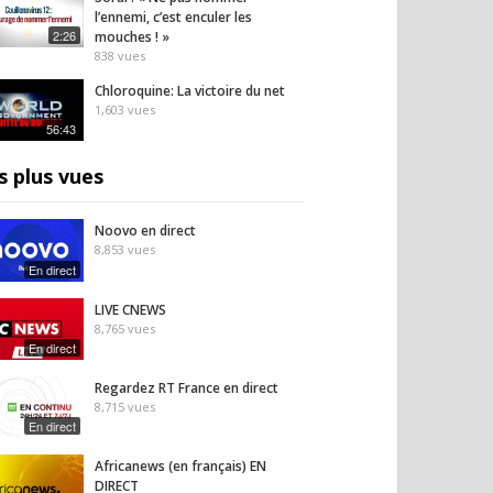
l’ennemi, c’est enculer les
2:26
mouches ! »
838
vues
Chloroquine: La victoire du net
1,603
vues
56:43
s plus vues
Noovo en direct
8,853
vues
En direct
LIVE CNEWS
8,765
vues
En direct
Regardez RT France en direct
8,715
vues
En direct
Africanews (en français) EN
DIRECT