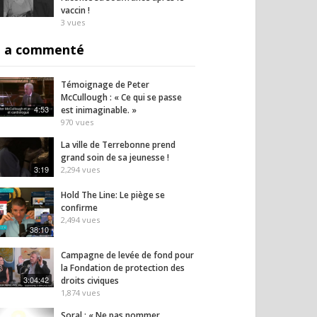
vaccin !
3
vues
 a commenté
Témoignage de Peter
McCullough : « Ce qui se passe
4:53
est inimaginable. »
970
vues
La ville de Terrebonne prend
grand soin de sa jeunesse !
3:19
2,294
vues
Hold The Line: Le piège se
confirme
2,494
vues
38:10
Campagne de levée de fond pour
la Fondation de protection des
3:04:42
droits civiques
1,874
vues
Soral : « Ne pas nommer