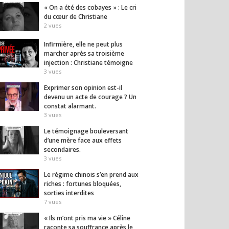
« On a été des cobayes » : Le cri
du cœur de Christiane
2
vues
moignage
« Ils m’ont pris ma vie »
Pourqu
Infirmière, elle ne peut plus
versant d’une mère
Céline raconte sa
d’excl
marcher après sa troisième
ux effets
souffrance après le vaccin
fonct
injection : Christiane témoigne
aires.
!
terme
3
vues
sur rg
3
vues
9
vues
Exprimer son opinion est-il
devenu un acte de courage ? Un
constat alarmant.
3
vues
Le témoignage bouleversant
d’une mère face aux effets
secondaires.
3
vues
Le régime chinois s’en prend aux
riches : fortunes bloquées,
sorties interdites
7
vues
« Ils m’ont pris ma vie » Céline
raconte sa souffrance après le