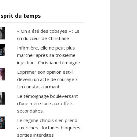
esprit du temps
« On a été des cobayes » : Le
cri du cœur de Christiane
Infirmière, elle ne peut plus
marcher après sa troisième
urnal de Jean-Michel Vernochet n°72, avec Bernard
injection : Christiane témoigne
Exprimer son opinion est-il
devenu un acte de courage ?
Un constat alarmant.
Le témoignage bouleversant
d'une mère face aux effets
secondaires.
Le régime chinois s'en prend
aux riches : fortunes bloquées,
sorties interdites