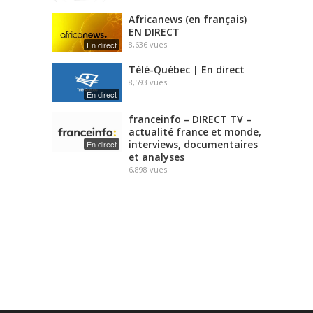
Africanews (en français)
EN DIRECT
En direct
8,636
vues
Télé-Québec | En direct
8,593
vues
En direct
franceinfo – DIRECT TV –
actualité france et monde,
interviews, documentaires
En direct
et analyses
6,898
vues