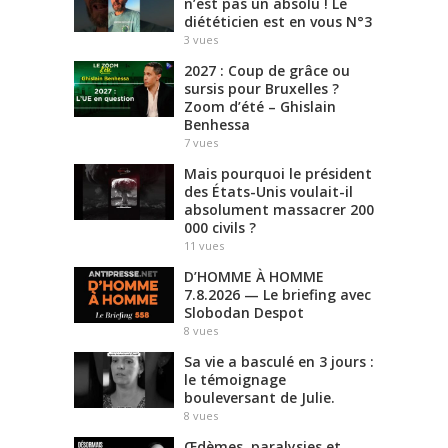
n’est pas un absolu ! Le
diététicien est en vous N°3
3
vues
2027 : Coup de grâce ou
sursis pour Bruxelles ?
Zoom d’été – Ghislain
Benhessa
7
vues
Mais pourquoi le président
des États-Unis voulait-il
absolument massacrer 200
000 civils ?
11
vues
D’HOMME À HOMME
7.8.2026 — Le briefing avec
Slobodan Despot
8
vues
Sa vie a basculé en 3 jours :
le témoignage
bouleversant de Julie.
8
vues
Œdèmes, paralysies et