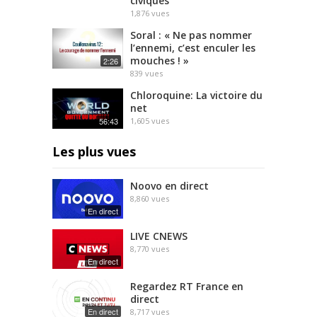
civiques
1,876
vues
Soral : « Ne pas nommer
l’ennemi, c’est enculer les
mouches ! »
2:26
839
vues
Chloroquine: La victoire du
net
56:43
1,605
vues
Les plus vues
Noovo en direct
8,860
vues
En direct
LIVE CNEWS
8,770
vues
En direct
Regardez RT France en
direct
En direct
8,717
vues