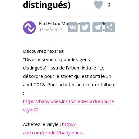
distingués)
0
Fiat+⁄-Lux Musique
V
T
296
T
S
15 août 2025
Vues
K
w
el
h
itt
e
ar
Découvrez l’extrait
er
gr
e
"Divertissement (pour les gens
a
distingués)" issu de l’album intitulé "Le
m
désordre pour le style" qui est sorti le 31
août 2018. Pour acheter ou écouter l’album
:
https://babylones.lnk.to/Ledesordrepourle
styleID
Achetez le vinyle :
http://l-
abe.com/produit/babylones-