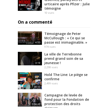
urticaire après Pfizer : Julie
témoigne
10
vues
On a commenté
Témoignage de Peter
McCullough : « Ce qui se
passe est inimaginable. »
4:53
974
vues
La ville de Terrebonne
prend grand soin de sa
jeunesse !
3:19
2,298
vues
Hold The Line: Le piège se
confirme
2,499
vues
38:10
Campagne de levée de
fond pour la Fondation de
protection des droits
3:04:42