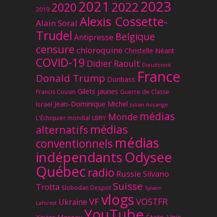
2023
2021
2022
2020
2019
Alexis Cossette-
Alain Soral
Trudel
Belgique
Antipresse
censure
chloroquine
Christelle Néant
COVID-19
Didier Raoult
Dieudonné
France
Donald Trump
Donbass
Gilets jaunes
Francis Cousin
Guerre de Classe
Jean-Dominique Michel
Israël
Julian Assange
médias
Monde
L'Échiquier mondial
LBRY
médias
alternatifs
médias
conventionnels
Odysee
indépendants
Québec
radio
Russie
Silvano
Suisse
Trotta
Slobodan Despot
Sylvain
vlogs
VF
VOSTFR
Ukraine
Laforest
YouTube
Xavier Moreau
États-Unis