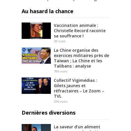
Au hasard la chance
Vaccination animale :
Christelle Record raconte
sa souffrance !
59
vues
La Chine organise des
exercices militaires près de
Taïwan ; La Chine et les
Talibans : analyse
786
vues
Collectif Vigimédias :
Gilets jaunes et
réfractaires – Le Zoom –
TVL
296
vues
Dernières diversions
La saveur d’un aliment