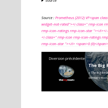
Source
Source :
Prometheus (2012) VF<span class
widget–not-rated"><i class=" rmp-icon rm
rmp-icon–ratings rmp-icon–star "></i><i 
<i class=" rmp-icon rmp-icon–ratings rmp
rmp-icon–star "></i> <span>0 (0)</span
Diversion précédente
The Big R
« The Big Rese
derniers mois,