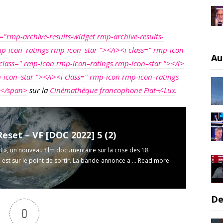
="rmp-archive-results-widget rmp-archive-results-
p-icon–ratings rmp-icon–star "></i><i class=" rmp-icon
Au
class=" rmp-icon rmp-icon–ratings rmp-icon–star "></i>
-icon–star "></i><i class=" rmp-icon rmp-icon–ratings
></span>
sur la
Cinémathèque francophone Fiat+⁄-Lux
.
eset – VF [DOC 2022] 5 (2)
t », un nouveau film documentaire sur la crise des 18
 est sur le point de sortir. La bande-annonce a ...
Read more
De
0