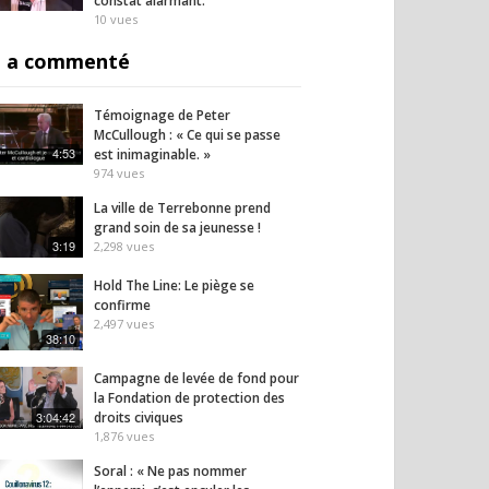
constat alarmant.
10
vues
 a commenté
Témoignage de Peter
McCullough : « Ce qui se passe
4:53
est inimaginable. »
974
vues
La ville de Terrebonne prend
grand soin de sa jeunesse !
3:19
2,298
vues
Hold The Line: Le piège se
confirme
2,497
vues
38:10
Campagne de levée de fond pour
la Fondation de protection des
3:04:42
droits civiques
1,876
vues
Soral : « Ne pas nommer