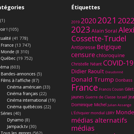
atégories
Étiquettes
2021
202
2020
(1)
2019
2023
Alex
oir !
(105)
Alain Soral
Cossette-Trudel
ualité
(41 778)
France
(13 747)
Belgique
Antipresse
Monde
(8 310)
censure
chloroquine
Québec
(19 752)
COVID-19
Christelle Néant
néma
(603)
Didier Raoult
Dieudonné
Bandes-annonces
(5)
Donald Trump
Donbass
Films à l'affiche
(87)
France
Cinéma américain
(33)
Gilet
Francis Cousin
Cinéma français
(22)
jaunes
Je
Israël
Guerre de Classe
Cinéma international
(19)
Dominique Michel
Julian Assange
Cinéma québécois
(22)
Monde
Séries
(40)
L'Échiquier mondial
LBRY
médias alternatifs
Dynamo
(8)
Jampack.tv
(30)
médias
Tous les genres
(562)