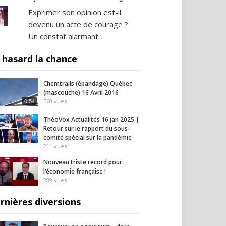
Exprimer son opinion est-il
devenu un acte de courage ?
Un constat alarmant.
 hasard la chance
Chemtrails (épandage) Québec
(mascouche) 16 Avril 2016
0:54
560
vues
ThéoVox Actualités 16 jan 2025 |
Retour sur le rapport du sous-
comité spécial sur la pandémie
211
vues
Nouveau triste record pour
l’économie française !
289
vues
rnières diversions