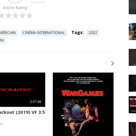
Article Rating
Tags:
MÉRICAIN
CINÉMA INTERNATIONAL
2022
NI
2:07:48
Minori
ackout (2019) VF 3.5
945
vue
es