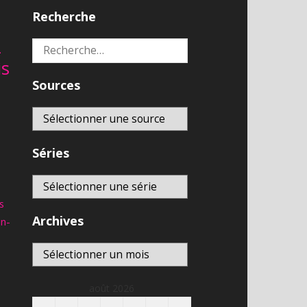
Recherche
Télé-Québec | En direct
8,592
vues
2
Rechercher :
En direct
is
franceinfo – DIRECT TV –
Sources
actualité france et monde,
En direct
interviews, documentaires et
analyses
6,897
vues
Séries
s
Archives
an-
Archives
août 2026