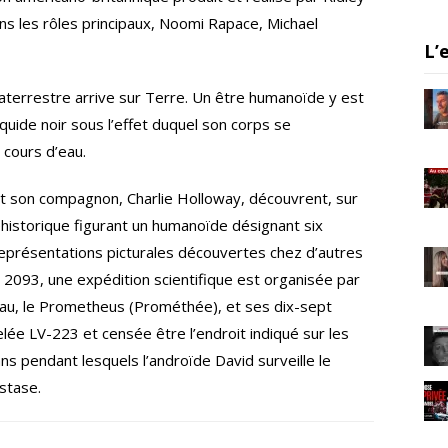
m
ans les rôles principaux, Noomi Rapace, Michael
L’
raterrestre arrive sur Terre. Un être humanoïde y est
iquide noir sous l’effet duquel son corps se
cours d’eau.
et son compagnon, Charlie Holloway, découvrent, sur
éhistorique figurant un humanoïde désignant six
 représentations picturales découvertes chez d’autres
n 2093, une expédition scientifique est organisée par
eau, le Prometheus (Prométhée), et ses dix-sept
lée LV-223 et censée être l’endroit indiqué sur les
s pendant lesquels l’androïde David surveille le
stase.