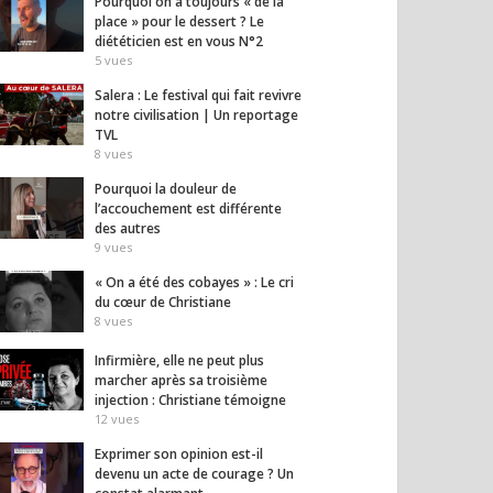
Pourquoi on a toujours « de la
place » pour le dessert ? Le
diététicien est en vous N°2
5
vues
Salera : Le festival qui fait revivre
notre civilisation | Un reportage
TVL
8
vues
Pourquoi la douleur de
l’accouchement est différente
des autres
9
vues
« On a été des cobayes » : Le cri
du cœur de Christiane
8
vues
Infirmière, elle ne peut plus
145 min
1:10:10
La So
marcher après sa troisième
3 (1)
injection : Christiane témoigne
ty Report (2002) VF
Unnatural Selection – VF –
760
vue
12
vues
EP01/04 [DOC 2019] 0 (0)
s
760
vues
Exprimer son opinion est-il
devenu un acte de courage ? Un