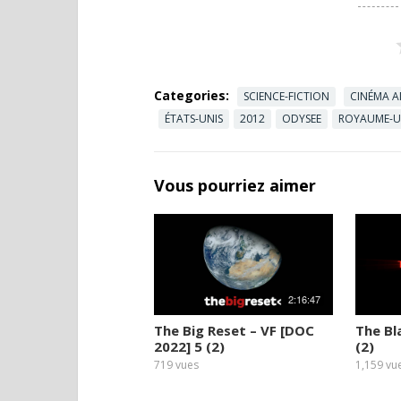
Categories:
SCIENCE-FICTION
CINÉMA A
ÉTATS-UNIS
2012
ODYSEE
ROYAUME-U
Vous pourriez aimer
2:16:47
The Big Reset – VF [DOC
The Bl
2022] 5 (2)
(2)
719
vues
1,159
vu