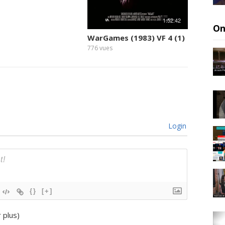
1:52:42
On
WarGames (1983) VF 4 (1)
776
vues
Login
{}
[+]
r plus
)