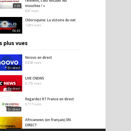
l’ennemi, c’est enculer les
2:26
mouches ! »
839
vues
Chloroquine: La victoire du net
1,605
vues
56:43
s plus vues
Noovo en direct
8,858
vues
En direct
LIVE CNEWS
8,770
vues
En direct
Regardez RT France en direct
8,717
vues
En direct
Africanews (en français) EN
DIRECT
En direct
8,635
vues