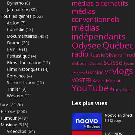
médias alternatifs
Dynamo
(8)
Jampack.tv
(30)
médias
Tous les genres
(562)
conventionnels
Action
(7)
médias
Comédie
(13)
indépendants
Documentaires
(497)
Québec
Odysee
Drame
(29)
Famille
(1)
radio
Russie
Silvano Trot
Fantastique
(4)
Suisse
Films d'animation
(12)
Slobodan Despot
Sylvain
vlogs
Films historiques
(14)
VF
Ukraine
Laforest
Romance
(4)
VOSTFR
Xavier Moreau
Science-fiction
(15)
YouTube
Thriller
(9)
États-Unis
Western
(1)
Les plus vues
lture
(7 276)
Histoire
(260)
Noovo en direct
Humour
(419)
8,862
vues
Musique
(316)
En direct
Vidéoclips
(64)
LIVE CNEWS