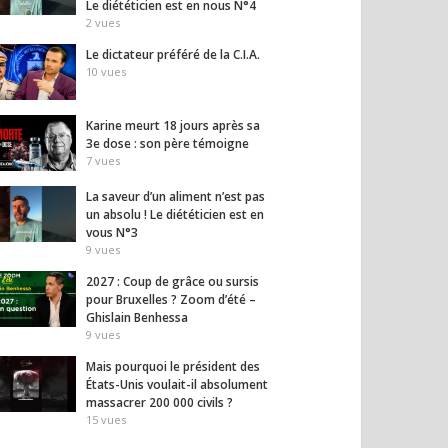
Le diététicien est en nous N°4
2
vues
Le dictateur préféré de la C.I.A.
eur d’un aliment
2027 : Coup de grâce ou
D’HO
10
vues
pas un absolu ! Le
sursis pour Bruxelles ?
7.8.20
ticien est en vous
Zoom d’été – Ghislain
avec 
Benhessa
11
vues
Karine meurt 18 jours après sa
9
vues
3e dose : son père témoigne
7
vues
La saveur d’un aliment n’est pas
un absolu ! Le diététicien est en
vous N°3
9
vues
2027 : Coup de grâce ou sursis
pour Bruxelles ? Zoom d’été –
Ghislain Benhessa
9
vues
Mais pourquoi le président des
États-Unis voulait-il absolument
massacrer 200 000 civils ?
15
vues