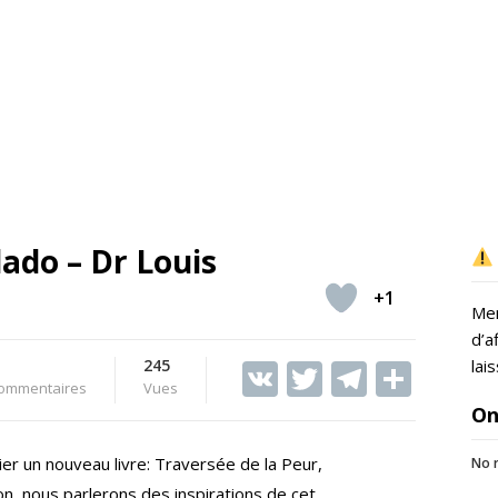
lado – Dr Louis
+1
Mer
d’a
245
V
T
T
S
lai
ommentaires
Vues
K
w
el
h
On
itt
e
ar
ier un nouveau livre: Traversée de la Peur,
No r
er
gr
e
n, nous parlerons des inspirations de cet