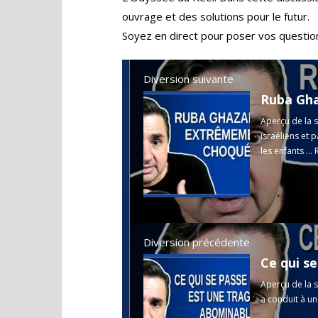
ouvrage et des solutions pour le futur.
Soyez en direct pour poser vos questio
Diversion suivante
Ruba Gha
Aperçu de la s
israéliens et 
les enfants ...
Diversion précédente
Aperçu de la s
a conduit à u