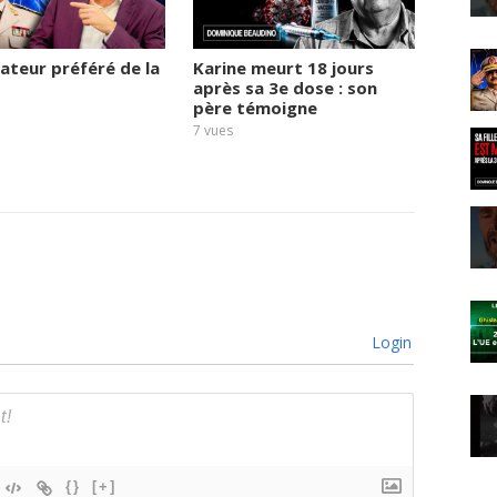
tateur préféré de la
Karine meurt 18 jours
La sav
après sa 3e dose : son
n’est 
père témoigne
diété
N°3
7
vues
9
vues
Login
{}
[+]