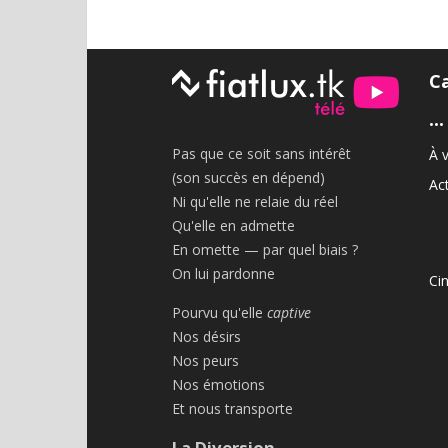
C
•••
Pas que ce soit sans intérêt
À v
(son succès en dépend)
Act
Ni qu'elle ne relaie du réel
Qu'elle en admette
En omette — par quel biais ?
On lui pardonne
Ci
Pourvu qu'elle
captive
Nos désirs
Nos peurs
Nos émotions
Et nous transporte
La Diversion