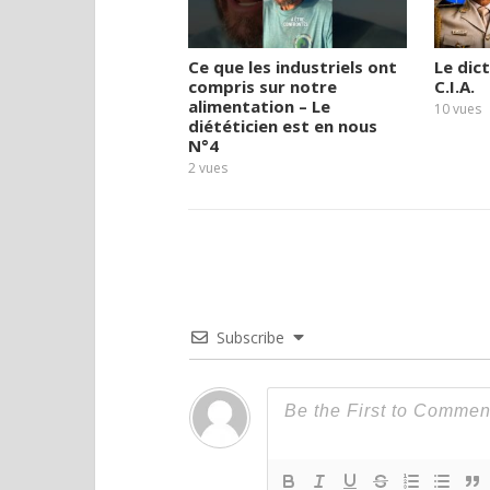
Ce que les industriels ont
Le dic
compris sur notre
C.I.A.
alimentation – Le
10
vues
diététicien est en nous
N°4
2
vues
Subscribe