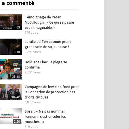
 a commenté
Témoignage de Peter
McCullough : « Ce qui se passe
4:53
est inimaginable. »
976
vues
La ville de Terrebonne prend
grand soin de sa jeunesse !
3:19
2,298
vues
Hold The Line: Le piège se
confirme
2,501
vues
38:10
Campagne de levée de fond pour
la Fondation de protection des
3:04:42
droits civiques
1,877
vues
Soral : « Ne pas nommer
l’ennemi, c’est enculer les
2:26
mouches ! »
840
vues