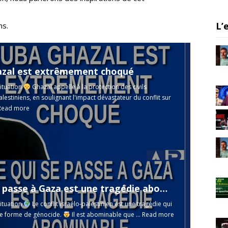
a
m
L’
ns.
zal est extrêmement choqué
ituation
Ghazal appelle à la protection des civils
palestiniens, en soulignant l'impact dévastateur du conflit sur
Read more
Ce qui se passe à Gaza est une tragédie abominable. Dit GND
ituation
Le conflit israélo-palestinien est une tragédie qui
ne forme de génocide.
Il est abominable que ...
Read more