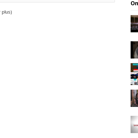
On
r plus
)