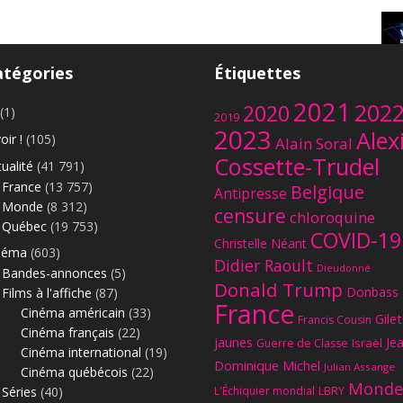
atégories
Étiquettes
Le
2021
202
2020
(1)
2019
2023
Alex
oir !
(105)
Alain Soral
Cossette-Trudel
ualité
(41 791)
France
(13 757)
Belgique
Antipresse
Monde
(8 312)
censure
chloroquine
Québec
(19 753)
COVID-19
Christelle Néant
néma
(603)
Didier Raoult
Dieudonné
Bandes-annonces
(5)
Donald Trump
Donbass
Films à l'affiche
(87)
France
Cinéma américain
(33)
Gilet
Francis Cousin
Cinéma français
(22)
jaunes
Je
Israël
Guerre de Classe
Cinéma international
(19)
Dominique Michel
Julian Assange
Cinéma québécois
(22)
Monde
Séries
(40)
L'Échiquier mondial
LBRY