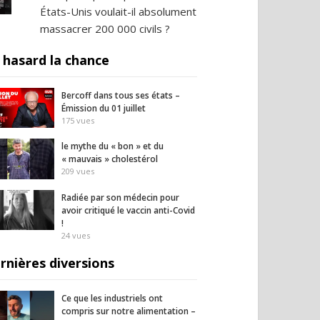
États-Unis voulait-il absolument
massacrer 200 000 civils ?
 hasard la chance
Bercoff dans tous ses états –
Émission du 01 juillet
175
vues
le mythe du « bon » et du
« mauvais » cholestérol
209
vues
Radiée par son médecin pour
avoir critiqué le vaccin anti-Covid
!
24
vues
rnières diversions
Ce que les industriels ont
compris sur notre alimentation –