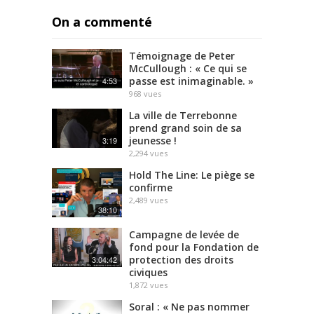
On a commenté
Témoignage de Peter
McCullough : « Ce qui se
passe est inimaginable. »
4:53
968
vues
La ville de Terrebonne
prend grand soin de sa
jeunesse !
3:19
2,294
vues
Hold The Line: Le piège se
confirme
2,489
vues
38:10
Campagne de levée de
fond pour la Fondation de
protection des droits
3:04:42
civiques
1,872
vues
Soral : « Ne pas nommer