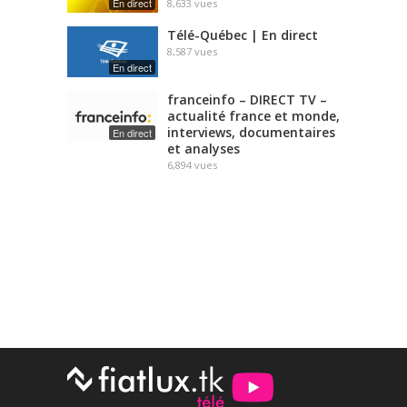
En direct
8,633
vues
Télé-Québec | En direct
8,587
vues
En direct
franceinfo – DIRECT TV –
actualité france et monde,
interviews, documentaires
En direct
et analyses
6,894
vues