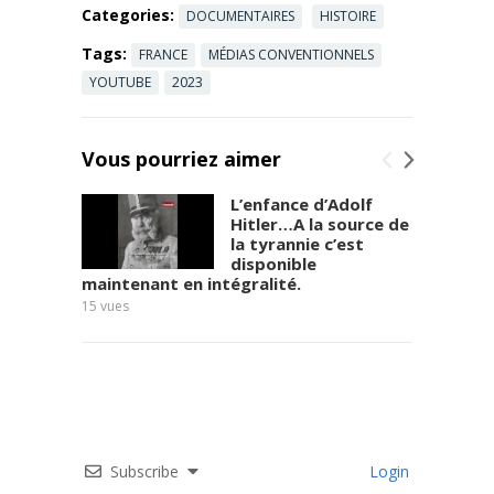
vous
Categories:
DOCUMENTAIRES
HISTOIRE
entraîne
Tags:
FRANCE
MÉDIAS CONVENTIONNELS
dans la ...
Read more
YOUTUBE
2023
Vous pourriez aimer
L’enfance d’Adolf
Hitler…A la source de
la tyrannie c’est
disponible
maintenant en intégralité.
chaîne
15
vues
30
vues
Subscribe
Login