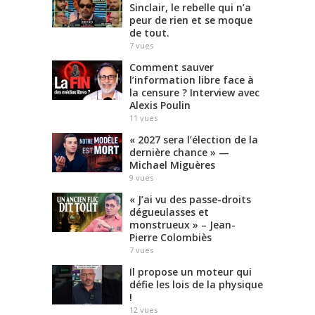
Sinclair, le rebelle qui n’a
peur de rien et se moque
de tout.
7
vues
Comment sauver
l’information libre face à
la censure ? Interview avec
Alexis Poulin
11
vues
« 2027 sera l’élection de la
dernière chance » —
Michael Miguères
9
vues
« J’ai vu des passe-droits
dégueulasses et
monstrueux » – Jean-
Pierre Colombiès
7
vues
Il propose un moteur qui
défie les lois de la physique
!
12
vues