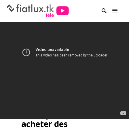
En 1940, des
Allemands se
ruent pour
acheter des