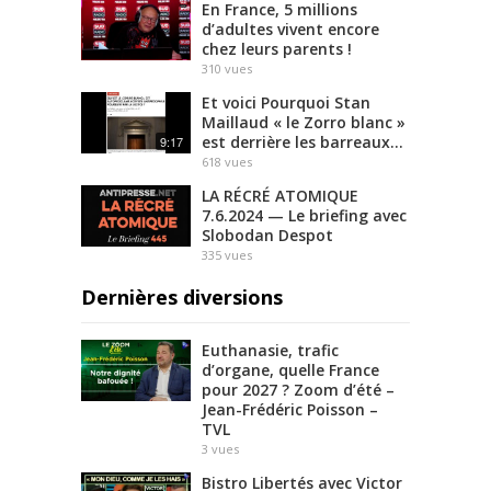
En France, 5 millions
d’adultes vivent encore
chez leurs parents !
310
vues
Et voici Pourquoi Stan
Maillaud « le Zorro blanc »
est derrière les barreaux…
9:17
618
vues
LA RÉCRÉ ATOMIQUE
7.6.2024 — Le briefing avec
Slobodan Despot
335
vues
Dernières diversions
Euthanasie, trafic
d’organe, quelle France
pour 2027 ? Zoom d’été –
Jean-Frédéric Poisson –
TVL
3
vues
Bistro Libertés avec Victor