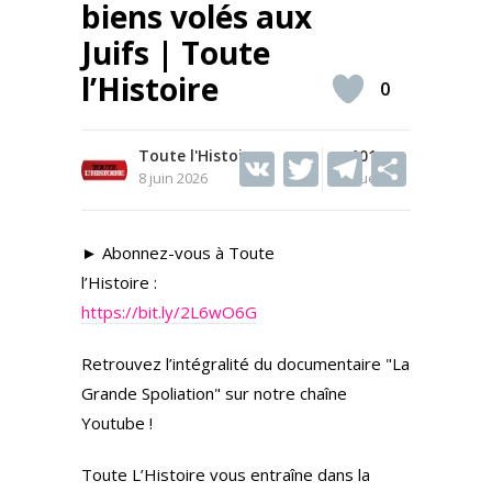
biens volés aux
Juifs | Toute
l’Histoire
0
Toute l'Histoire
V
T
101
T
S
8 juin 2026
Vues
K
w
el
h
itt
e
ar
► Abonnez-vous à Toute
er
gr
e
l’Histoire :
a
https://bit.ly/2L6wO6G
m
Retrouvez l’intégralité du documentaire "La
Grande Spoliation" sur notre chaîne
Youtube !
Toute L’Histoire vous entraîne dans la