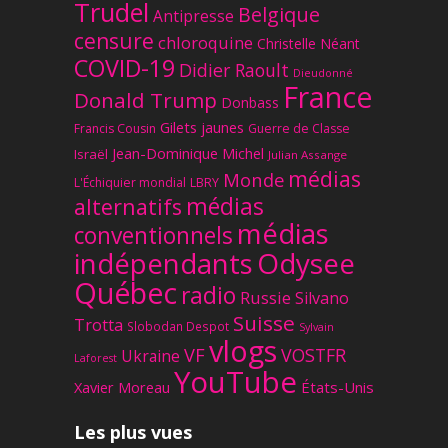
Trudel
Belgique
Antipresse
censure
chloroquine
Christelle Néant
COVID-19
Didier Raoult
Dieudonné
France
Donald Trump
Donbass
Gilets jaunes
Francis Cousin
Guerre de Classe
Jean-Dominique Michel
Israël
Julian Assange
médias
Monde
L'Échiquier mondial
LBRY
médias
alternatifs
médias
conventionnels
Odysee
indépendants
Québec
radio
Russie
Silvano
Suisse
Trotta
Slobodan Despot
Sylvain
vlogs
VF
VOSTFR
Ukraine
Laforest
YouTube
Xavier Moreau
États-Unis
Les plus vues