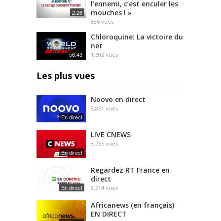
l’ennemi, c’est enculer les
mouches ! »
2:26
836
vues
Chloroquine: La victoire du
net
56:43
1,602
vues
Les plus vues
Noovo en direct
8,851
vues
En direct
LIVE CNEWS
8,765
vues
En direct
Regardez RT France en
direct
En direct
8,714
vues
Africanews (en français)
EN DIRECT