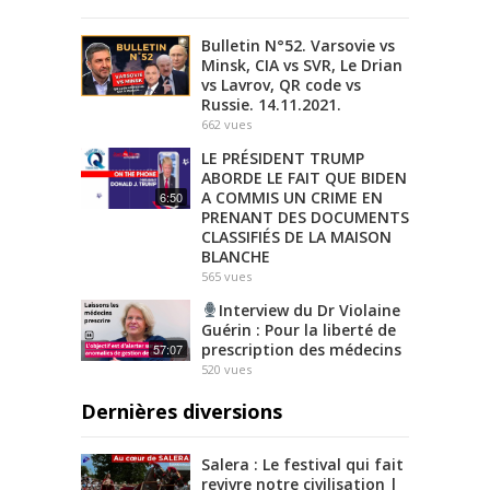
Bulletin N°52. Varsovie vs
Minsk, CIA vs SVR, Le Drian
vs Lavrov, QR code vs
Russie. 14.11.2021.
662
vues
LE PRÉSIDENT TRUMP
ABORDE LE FAIT QUE BIDEN
A COMMIS UN CRIME EN
6:50
PRENANT DES DOCUMENTS
CLASSIFIÉS DE LA MAISON
BLANCHE
565
vues
Interview du Dr Violaine
Guérin : Pour la liberté de
prescription des médecins
57:07
520
vues
Dernières diversions
Salera : Le festival qui fait
revivre notre civilisation |