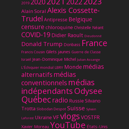
2023
2021
2022
2020
2019
Alexis Cossette-
Alain Soral
Trudel
Belgique
Antipresse
censure
chloroquine
Christelle Néant
COVID-19
Didier Raoult
Dieudonné
France
Donald Trump
Donbass
Gilets jaunes
Francis Cousin
Guerre de Classe
Jean-Dominique Michel
Israël
Julian Assange
médias
Monde
L'Échiquier mondial
LBRY
médias
alternatifs
médias
conventionnels
Odysee
indépendants
Québec
radio
Russie
Silvano
Suisse
Trotta
Slobodan Despot
Sylvain
vlogs
VF
VOSTFR
Ukraine
Laforest
YouTube
Xavier Moreau
États-Unis