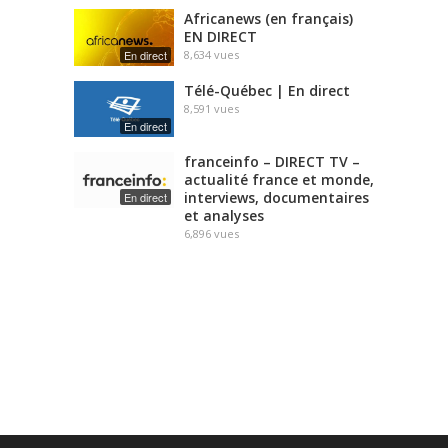
Africanews (en français)
EN DIRECT
En direct
8,634
vues
Télé-Québec | En direct
8,591
vues
En direct
franceinfo – DIRECT TV –
actualité france et monde,
interviews, documentaires
En direct
et analyses
6,896
vues