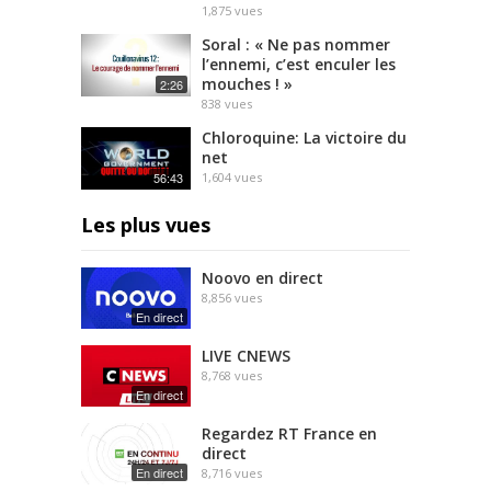
1,875
vues
Soral : « Ne pas nommer
l’ennemi, c’est enculer les
mouches ! »
2:26
838
vues
Chloroquine: La victoire du
net
56:43
1,604
vues
Les plus vues
Noovo en direct
8,856
vues
En direct
LIVE CNEWS
8,768
vues
En direct
Regardez RT France en
direct
En direct
8,716
vues