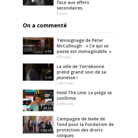
face aux effets
secondaires.
9
vues
On a commenté
Témoignage de Peter
McCullough : « Ce qui se
passe est inimaginable. »
4:53
972
vues
La ville de Terrebonne
prend grand soin de sa
jeunesse !
3:19
2,297
vues
Hold The Line: Le piège se
confirme
2,495
vues
38:10
Campagne de levée de
fond pour la Fondation de
protection des droits
3:04:42
civiques