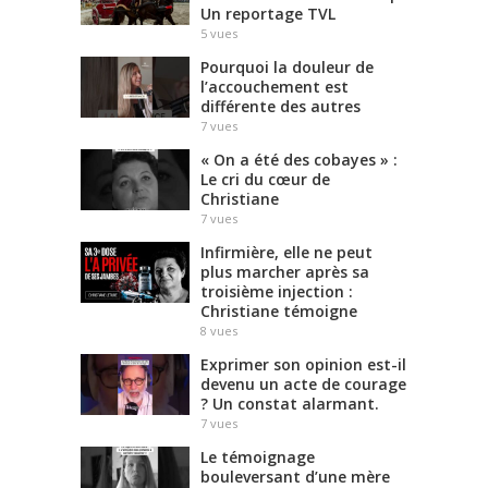
Un reportage TVL
5
vues
Pourquoi la douleur de
l’accouchement est
différente des autres
7
vues
« On a été des cobayes » :
Le cri du cœur de
Christiane
7
vues
Infirmière, elle ne peut
plus marcher après sa
troisième injection :
Christiane témoigne
8
vues
Exprimer son opinion est-il
devenu un acte de courage
? Un constat alarmant.
7
vues
Le témoignage
bouleversant d’une mère