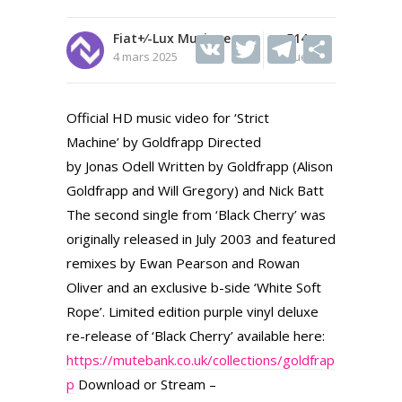
Fiat+⁄-Lux Musique
V
T
514
T
S
4 mars 2025
Vues
K
w
el
h
itt
e
ar
Official HD music video for ‘Strict
er
gr
e
Machine’ by Goldfrapp Directed
a
by Jonas Odell Written by Goldfrapp (Alison
m
Goldfrapp and Will Gregory) and Nick Batt
The second single from ‘Black Cherry’ was
originally released in July 2003 and featured
remixes by Ewan Pearson and Rowan
Oliver and an exclusive b-side ‘White Soft
Rope’. Limited edition purple vinyl deluxe
re-release of ‘Black Cherry’ available here:
https://mutebank.co.uk/collections/goldfrap
p
Download or Stream –