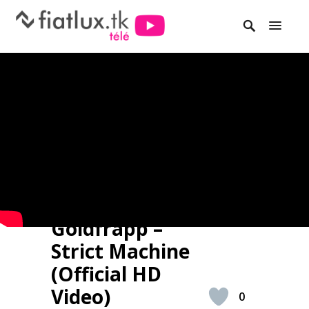
Goldfrapp –
Strict Machine
(Official HD
Video)
0