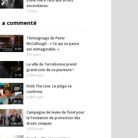
d’une mère face aux effets
secondaires.
7
vues
 a commenté
Témoignage de Peter
McCullough : « Ce qui se passe
4:53
est inimaginable. »
971
vues
La ville de Terrebonne prend
grand soin de sa jeunesse !
3:19
2,296
vues
Hold The Line: Le piège se
confirme
2,495
vues
38:10
Campagne de levée de fond pour
la Fondation de protection des
3:04:42
droits civiques
1,874
vues