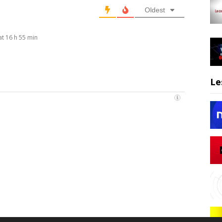
Oldest
at 16 h 55 min
Le