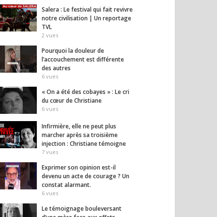
Salera : Le festival qui fait revivre
notre civilisation | Un reportage
TVL
2
vues
Pourquoi la douleur de
l’accouchement est différente
des autres
6
vues
« On a été des cobayes » : Le cri
du cœur de Christiane
6
vues
Infirmière, elle ne peut plus
 sera l’élection de la
6 danseuses africaines
Le dog
marcher après sa troisième
re chance » —
expriment leur libération
les cr
injection : Christiane témoigne
el Miguères
face aux tradition
qu’on
7
vues
sociales, à l’excision…
14
vues
13
vues
Exprimer son opinion est-il
devenu un acte de courage ? Un
constat alarmant.
6
vues
Le témoignage bouleversant