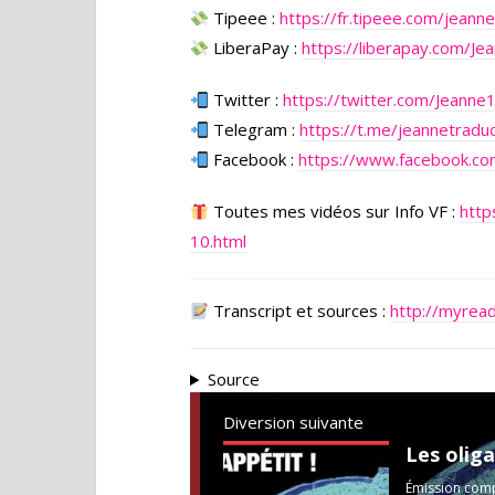
Tipeee :
https://fr.tipeee.com/jeanne
LiberaPay :
https://liberapay.com/Je
Twitter :
https://twitter.com/Jeann
Telegram :
https://t.me/jeannetraduc
Facebook :
https://www.facebook.co
Toutes mes vidéos sur Info VF :
http
10.html
Transcript et sources :
http://myrea
Source
Diversion suivante
Émission compl