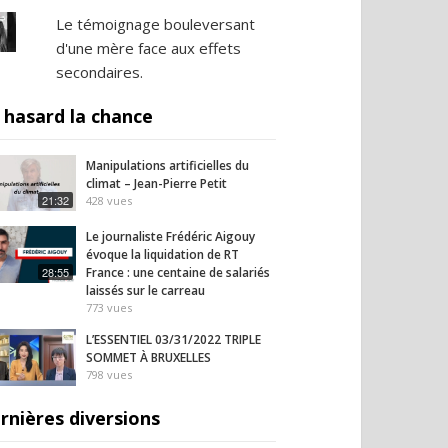
Le témoignage bouleversant
d'une mère face aux effets
secondaires.
 hasard la chance
Manipulations artificielles du
climat – Jean-Pierre Petit
21:32
428
vues
Le journaliste Frédéric Aigouy
évoque la liquidation de RT
28:55
France : une centaine de salariés
laissés sur le carreau
773
vues
L’ESSENTIEL 03/31/2022 TRIPLE
SOMMET À BRUXELLES
798
vues
rnières diversions