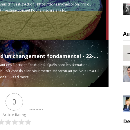
mis d'Investig'Action :
https://dons.michelcollon.info​​​​​
ou
investigaction.net
Pour s'inscrire à la NL :
tigaction.net/fr​​​​​​
Pour commander ...
Read more
Au
Témoins d'un changement fondamental - 22-04-2022
vant ces élections "cruciales". Quels sont les scénarios
squ'où vont-ils aller pour mettre Macaron au pouvoir ? Y a-t-il
ons ...
Read more
0
Article Rating
De