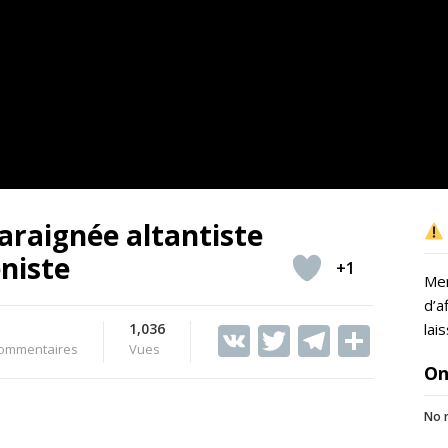
’araignée altantiste
éniste
+1
Mer
d’a
1,036
V
T
T
S
lai
ommentaires
Vues
K
w
el
h
On
itt
e
ar
No r
er
gr
e