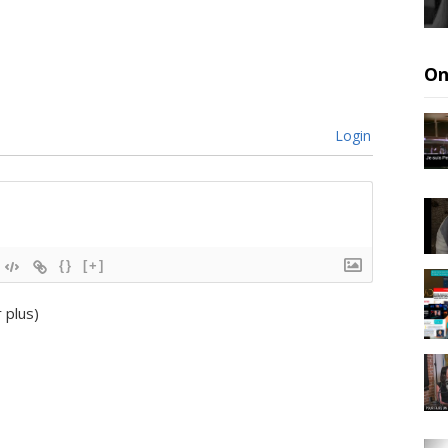
On
Login
{}
[+]
r plus
)