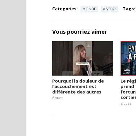
Categories:
Tags:
MONDE
À VOIR !
Vous pourriez aimer
Pourquoi la douleur de
Le rég
l’accouchement est
prend 
différente des autres
fortun
sortie
6
vues
8
vues