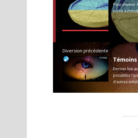
Pour devenir A
écrire à
dons@
https://www.inves
Diversion précédente
Dernier live a
possibles ? Ju
d'autres soluti