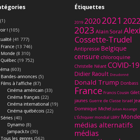
atégories
Étiquettes
2021
202
2020
(1)
2019
2023
Alex
oir !
(105)
Alain Soral
Cossette-Trudel
ualité
(41 777)
France
(13 746)
Belgique
Antipresse
Monde
(8 310)
censure
chloroquine
Québec
(19 752)
COVID-19
Christelle Néant
néma
(603)
Didier Raoult
Dieudonné
Bandes-annonces
(5)
Donald Trump
Donbass
Films à l'affiche
(87)
France
Cinéma américain
(33)
Gilet
Francis Cousin
Cinéma français
(22)
jaunes
Je
Israël
Guerre de Classe
Cinéma international
(19)
Dominique Michel
Julian Assange
Cinéma québécois
(22)
Monde
Séries
(40)
L'Échiquier mondial
LBRY
médias alternatifs
Dynamo
(8)
Jampack.tv
(30)
médias
Tous les genres
(562)