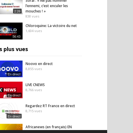
Soral : « Ne pas nommer
l’ennemi, c’est enculer les
2:26
mouches ! »
838
vues
Chloroquine: La victoire du net
1,604
vues
56:43
s plus vues
Noovo en direct
8,855
vues
En direct
LIVE CNEWS
8,766
vues
En direct
Regardez RT France en direct
8,715
vues
En direct
Africanews (en français) EN
DIRECT