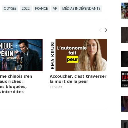
ODYSEE
2022
FRANCE
VF
MÉDIAS INDÉPENDANTS
ime chinois s’en
Accoucher, c’est traverser
« 2027
aux riches :
la mort de la peur
derniè
es bloquées,
Micha
11
vues
s interdites
15
vues