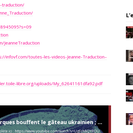
a
-traduction/
m
anne_Traduction/
L’
e18945095?s=09
tion
m/JeanneTraduction
s://infovf.com/toutes-les-videos-Jeanne-Traduction–
der.toile-libre.org/uploads/My_62641161dfa92.pdf
Les oligarques bouffent le gâteau ukrainien ; les civils prennent la fuite - Bernard Genêt et Collon
ète ici :
https://www.youtube.com/watch?v=UgFch8QYROU