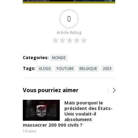
igaction.net/
nuel-
campaigns/n
strategique-
0
ous-
de-la-
soutenir/
palestine-et-
du-moyen-
Article Rating
orient/
Categories:
MONDE
Tags:
VLOGS
YOUTUBE
BELGIQUE
2023
Vous pourriez aimer
Mais pourquoi le
président des États-
Unis voulait-il
absolument
massacrer 200 000 civils ?
10
vues
14
vues