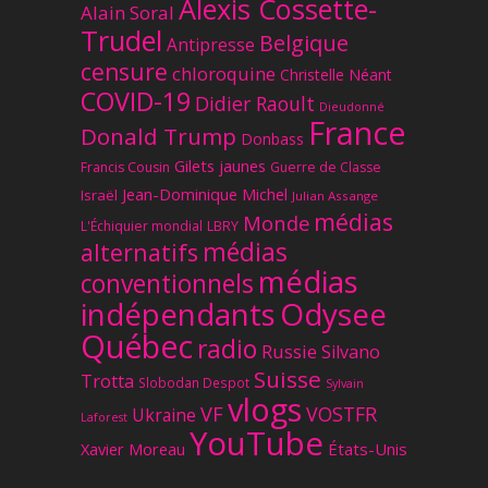
Alexis Cossette-
Alain Soral
Trudel
Belgique
Antipresse
censure
chloroquine
Christelle Néant
COVID-19
Didier Raoult
Dieudonné
France
Donald Trump
Donbass
Gilets jaunes
Francis Cousin
Guerre de Classe
Jean-Dominique Michel
Israël
Julian Assange
médias
Monde
L'Échiquier mondial
LBRY
médias
alternatifs
médias
conventionnels
Odysee
indépendants
Québec
radio
Russie
Silvano
Suisse
Trotta
Slobodan Despot
Sylvain
vlogs
VF
VOSTFR
Ukraine
Laforest
YouTube
Xavier Moreau
États-Unis