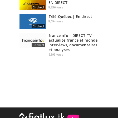
EN DIRECT
En direct
8,636
vues
Télé-Québec | En direct
8,594
vues
En direct
franceinfo – DIRECT TV –
actualité france et monde,
interviews, documentaires
En direct
et analyses
6,899
vues