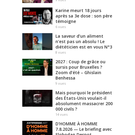
Karine meurt 18 jours
après sa 3e dose : son père
témoigne
6
vues
La saveur d’un aliment
n’est pas un absolu ! Le
diététicien est en vous N°3
8
vues
2027 : Coup de grâce ou
sursis pour Bruxelles ?
Zoom d’été – Ghislain
Benhessa
9
vues
Mais pourquoi le président
des États-Unis voulait-il
absolument massacrer 200
000 civils ?
14
vues
D’HOMME À HOMME
7.8.2026 — Le briefing avec
Slobodan Despot