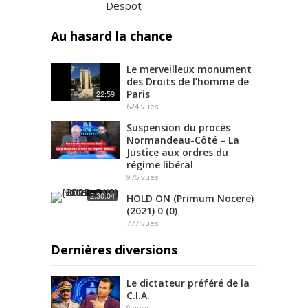
Despot
Au hasard la chance
Le merveilleux monument
des Droits de l’homme de
Paris
22:59
624
vues
Suspension du procès
Normandeau-Côté – La
Justice aux ordres du
régime libéral
975
vues
2:30:04
HOLD ON (Primum Nocere)
(2021) 0 (0)
777
vues
Dernières diversions
Le dictateur préféré de la
C.I.A.
9
vues