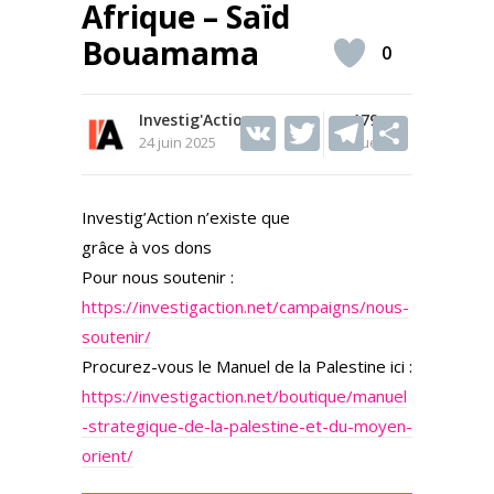
Afrique – Saïd
Bouamama
0
Investig'Action
V
T
179
T
S
24 juin 2025
Vues
K
w
el
h
itt
e
ar
Investig’Action n’existe que
er
gr
e
grâce à vos dons
a
Pour nous soutenir :
m
https://investigaction.net/campaigns/nous-
soutenir/
Procurez-vous le Manuel de la Palestine ici :
https://investigaction.net/boutique/manuel
-strategique-de-la-palestine-et-du-moyen-
orient/