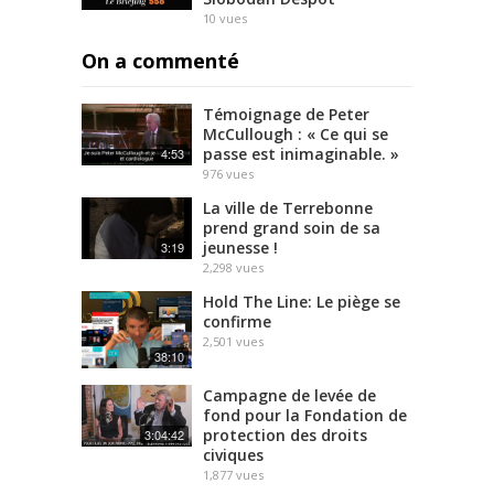
10
vues
On a commenté
Témoignage de Peter
McCullough : « Ce qui se
passe est inimaginable. »
4:53
976
vues
La ville de Terrebonne
prend grand soin de sa
jeunesse !
3:19
2,298
vues
Hold The Line: Le piège se
confirme
2,501
vues
38:10
Campagne de levée de
fond pour la Fondation de
protection des droits
3:04:42
civiques
1,877
vues