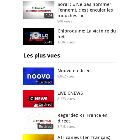
Soral : « Ne pas nommer
l’ennemi, c’est enculer les
mouches ! »
2:26
840
vues
Chloroquine: La victoire du
net
56:43
1,606
vues
Les plus vues
Noovo en direct
8,862
vues
En direct
LIVE CNEWS
8,773
vues
En direct
Regardez RT France en
direct
En direct
8,718
vues
Africanews (en français)