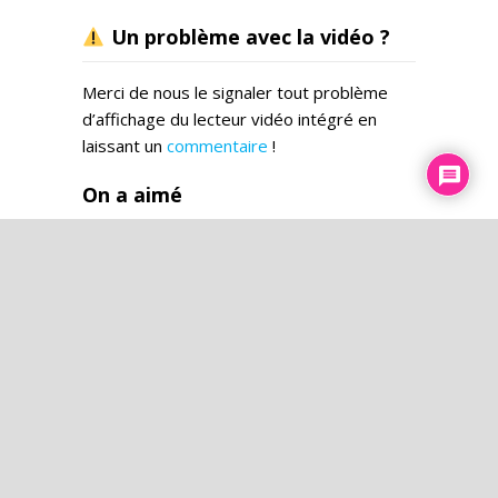
Un problème avec la vidéo ?
Merci de nous le signaler tout problème
d’affichage du lecteur vidéo intégré en
laissant un
commentaire
!
On a aimé
No results were found in "week" period
L’esprit du temps
Conférence : ce que
l’intelligence artificielle ne
pourra JAMAIS remplacer - Jean
Gayral