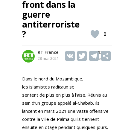
front dans la
guerre
antiterroriste
?
0
RT France
V
T
612
T
S
28 mai 2021
Vues
K
w
el
h
itt
e
ar
Dans le nord du Mozambique,
er
gr
e
les islamistes radicaux se
a
sentent de plus en plus à l’aise. Réunis au
m
sein d’un groupe appelé al-Chabab, ils
lancent en mars 2021 une vaste offensive
contre la ville de Palma qu’ils tiennent
ensuite en otage pendant quelques jours.