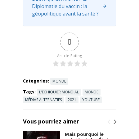
grand merci
Diplomatie du vaccin : la
à tous ceux
géopolitique avant la santé ?
qui ont fait
un ...
Read
more
0
Article Rating
Categories:
MONDE
Tags:
L'ÉCHIQUIER MONDIAL
MONDE
MÉDIAS ALTERNATIFS
2021
YOUTUBE
Vous pourriez aimer
Mais pourquoi le