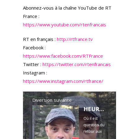
Abonnez-vous à la chaîne YouTube de RT
France :
https://www.youtube.com/rtenfrancais
RT en français :
http://rtfrance.tv
Facebook :
https://www.facebook.com/RTFrance
Twitter :
https://twitter.com/rtenfrancais
Instagram :
https://www.instagram.com/rtfrance/
Diversion suivante
HEUREUSEMENT, L’UNIVERS S’EN FICHE! 28.5.2021 (PREMIERE PARTIE) — Le briefing avec Slobodan Despot
Où il est
question du
retour aux
sources