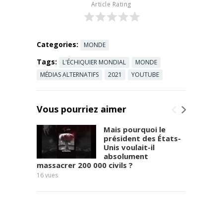
instructives:
Article Rating
https://www.
corbettrepor
t.com/
-- ...
Read more
Categories:
MONDE
Tags:
L'ÉCHIQUIER MONDIAL
MONDE
MÉDIAS ALTERNATIFS
2021
YOUTUBE
Vous pourriez aimer
Mais pourquoi le
président des États-
Unis voulait-il
absolument
massacrer 200 000 civils ?
13
vues
16
vues