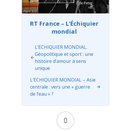
de Peter
https://www.
Moore :
patreon.com
https://www.
/stratpol
youtube.com
https://fr.tipe
RT France – L’Échiquier
/watch?
ee.com/strat
mondial
v=rnlcYUuQ5
pol
Chaine
4Y&ab_chan
telegram :
nel=PeterMo
https://t.me/s
L’ECHIQUIER MONDIAL.
ore
VERSION
tratpol
...
Géopolitique et sport : une
ORIGINALE
Read more
histoire d’amour à sens
ANGLAISE:
unique
https://youtu.
be/ySnk-
L’ECHIQUIER MONDIAL – Asie
f2ThpE
--
centrale : vers une « guerre
Remerciez
de l’eau » ?
James
Corbett et
visionnez
d'autres
0
vidéos tout
aussi