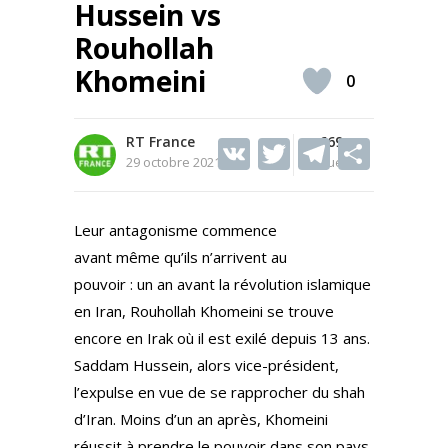
Hussein vs
Rouhollah
Khomeini
0
RT France
V
T
669
T
S
29 octobre 2021
Vues
K
w
el
h
itt
e
ar
Leur antagonisme commence
er
gr
e
avant même qu’ils n’arrivent au
a
pouvoir : un an avant la révolution islamique
m
en Iran, Rouhollah Khomeini se trouve
encore en Irak où il est exilé depuis 13 ans.
Saddam Hussein, alors vice-président,
l’expulse en vue de se rapprocher du shah
d’Iran. Moins d’un an après, Khomeini
réussit à prendre le pouvoir dans son pays