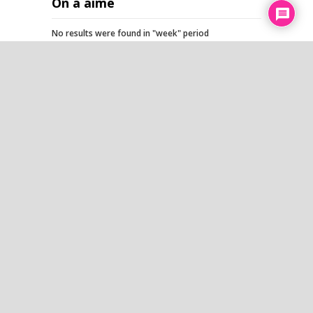
On a aimé
No results were found in "week" period
L’esprit du temps
Où passe l'argent des Français
? La grande gabegie d'Etat -
Zoom d'été - Jean-Baptiste
Leon - TVL
Conférence : ce que
l’intelligence artificielle ne
pourra JAMAIS remplacer - Jean
Gayral
Pourquoi mon jardin reste
productif malgré la sécheresse
Cinq AVC après ses injections :