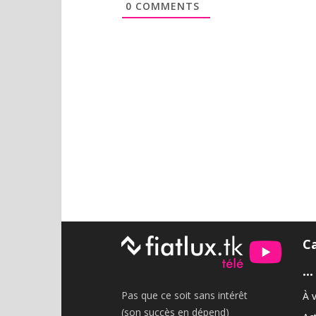
0
COMMENTS
C
•••
Pas que ce soit sans intérêt
À v
(son succès en dépend)