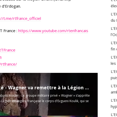
a
éle
le d’Erdogan.
m
L’E
://t.me/rtfrance_officiel
du 
L’
T France :
https://www.youtube.com/rtenfrancais
l’O
L’E
fin
RTFrance
is
L’E
les
rtfrance/
L’E
pui
L’E
Exclusivité - Wagner va remettre à la Légion étrangère française le corps d'Evgueni Koulik
amb
nbass Insider - Le groupe militaire privé « Wagner » s’apprête
L’E
a Légion étrangère française le corps d'Evgueni Koulik, qui se
hyp
L’E