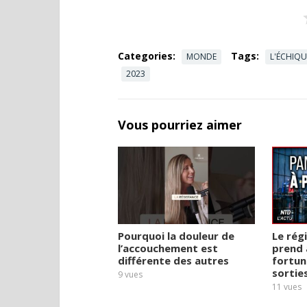
Categories:
Tags:
MONDE
L'ÉCHIQU
2023
Vous pourriez aimer
Pourquoi la douleur de
Le rég
l’accouchement est
prend 
différente des autres
fortun
sortie
9
vues
11
vues