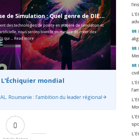
l’i
L’E
Hypothèse de Simulation : Quel genre de DIEU seriez-vous ?
adv
ent des technologies de pointe en matière de simulation et
 artificielle, nous serons bientôt en mesure de créer des
ali
s qui ...
Read more
Mer
civ
 L’Échiquier mondial
L’E
l’a
. Roumanie : l’ambition du leader régional
L’
Mou
L’E
spo
0
L’