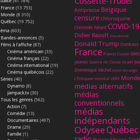
Cossette-Trudel
ualité
(41 784)
L’E
France
(13 753)
Belgique
Antipresse
gra
Monde
(8 310)
censure
chloroquine
L’E
Québec
(19 752)
COVID-19
Christelle Néant
Emi
néma
(603)
Didier Raoult
Dieudonné
Bandes-annonces
(5)
L’E
Donald Trump
Donbass
Films à l'affiche
(87)
nou
France
Cinéma américain
(33)
Gilet
Francis Cousin
L’E
Cinéma français
(22)
jaunes
Je
Israël
Guerre de Classe
imp
Cinéma international
(19)
Dominique Michel
Julian Assange
Cinéma québécois
(22)
L’E
Monde
Séries
(40)
L'Échiquier mondial
LBRY
: l
médias alternatifs
Dynamo
(8)
L’E
Jampack.tv
(30)
médias
Mor
Tous les genres
(562)
conventionnels
Mer
Action
(7)
L’E
médias
d’a
Comédie
(13)
Saï
indépendants
lai
Documentaires
(497)
L’E
Québec
Odysee
Drame
(29)
On
ukr
Famille
(1)
radio
Russie
dou
Silvano Trot