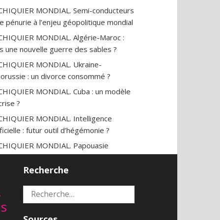
ECHIQUIER MONDIAL. Semi-conducteurs
ne pénurie à l’enjeu géopolitique mondial
CHIQUIER MONDIAL. Algérie-Maroc :
s une nouvelle guerre des sables ?
CHIQUIER MONDIAL. Ukraine-
lorussie : un divorce consommé ?
CHIQUIER MONDIAL. Cuba : un modèle
crise ?
CHIQUIER MONDIAL. Intelligence
ificielle : futur outil d’hégémonie ?
ECHIQUIER MONDIAL. Papouasie
identale : l’impossible émancipation?
Recherche
CHIQUIER MONDIAL. Iran-Arabie
udite : une (im)possible réconciliation ?
2
Rechercher :
CHIQUIER MONDIAL. Initiative des trois
is
s : la nouvelle alliance
Sources