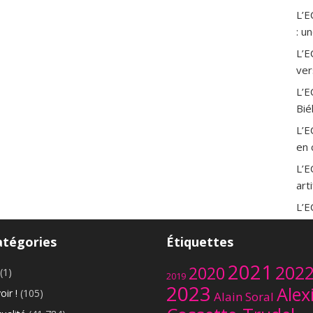
L’
: u
L’E
ver
L’E
Bié
L’E
en 
L’E
art
L’
occ
atégories
Étiquettes
L’E
sao
2021
202
2020
(1)
2019
L’E
2023
Alex
oir !
(105)
Alain Soral
mer