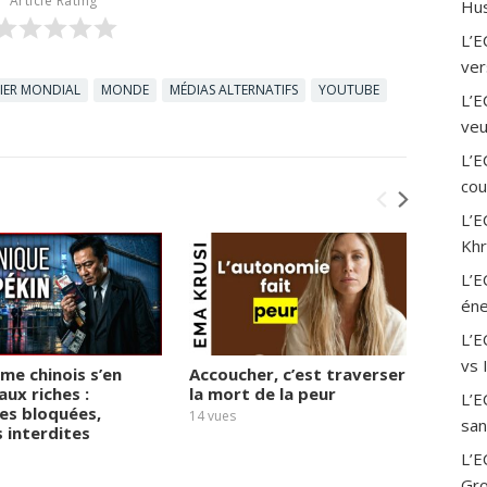
Article Rating
Hus
L’E
ver
IER MONDIAL
MONDE
MÉDIAS ALTERNATIFS
YOUTUBE
L’E
veu
L’E
cou
L’E
Khr
L’E
éne
L’
vs 
ime chinois s’en
Accoucher, c’est traverser
« 2027
aux riches :
la mort de la peur
derniè
L’E
es bloquées,
Micha
14
vues
san
s interdites
17
vues
L’E
Gro