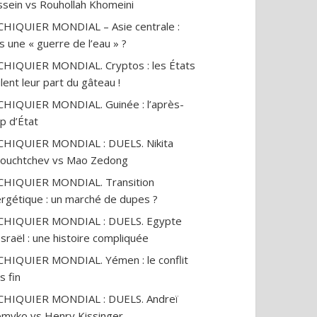
sein vs Rouhollah Khomeini
CHIQUIER MONDIAL – Asie centrale :
s une « guerre de l’eau » ?
CHIQUIER MONDIAL. Cryptos : les États
lent leur part du gâteau !
CHIQUIER MONDIAL. Guinée : l’après-
p d’État
CHIQUIER MONDIAL : DUELS. Nikita
ouchtchev vs Mao Zedong
CHIQUIER MONDIAL. Transition
rgétique : un marché de dupes ?
ECHIQUIER MONDIAL : DUELS. Egypte
Israël : une histoire compliquée
 sera l’élection de la
6 danseuses africaines
Le dog
re chance » —
expriment leur libération
les cr
CHIQUIER MONDIAL. Yémen : le conflit
el Miguères
face aux tradition
qu’on
s fin
sociales, à l’excision…
19
vues
15
vues
CHIQUIER MONDIAL : DUELS. Andreï
myko vs Henry Kissinger