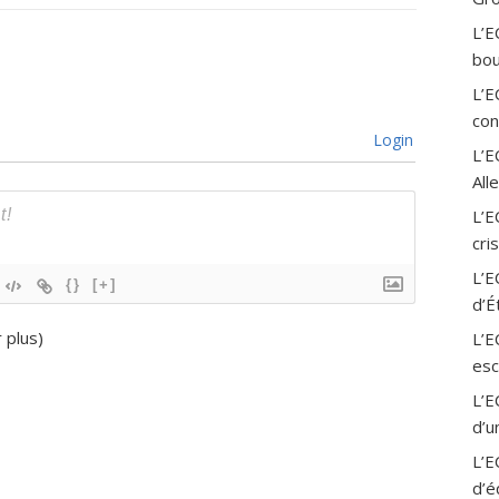
L’E
bou
L’E
con
Login
L’
All
L’E
cri
L’E
{}
[+]
d’É
r plus
)
L’E
esc
L’E
d’u
L’E
d’é