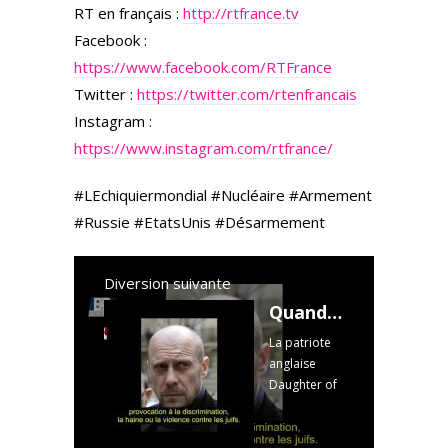
RT en français :
http://rtfrance.tv
Facebook :
https://www.facebook.com/RTFrance
Twitter :
https://twitter.com/rtenfrancais
Instagram :
https://www.instagram.com/rtfrance/
#LEchiquiermondial #Nucléaire #Armement
#Russie #EtatsUnis #Désarmement
Diversion suivante
Quand une patriote anglaise découvre les persécutions subies par Alain Soral
La patriote
anglaise
Daughter of
Albion
s’interroge :
la France est-