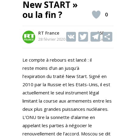
New START »
ou la fin ?
0
RT France
V
T
868
T
S
28 février 2020
Vues
K
w
el
h
itt
e
ar
Le compte à rebours est lancé : il
er
gr
e
reste moins d’un an jusqu’à
a
l’expiration du traité New Start. Signé en
m
2010 par la Russie et les Etats-Unis, il est
actuellement le seul instrument légal
limitant la course aux armements entre les
deux plus grandes puissances nucléaires.
L’ONU tire la sonnette d’alarme en
appelant les parties à négocier le
renouvellement de l’accord. Moscou se dit