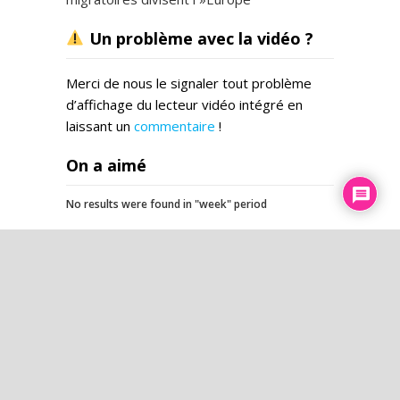
Un problème avec la vidéo ?
Merci de nous le signaler tout problème
d’affichage du lecteur vidéo intégré en
laissant un
commentaire
!
On a aimé
No results were found in "week" period
L’esprit du temps
Pourquoi la douleur de
l’accouchement est différente
des autres
« On a été des cobayes » : Le