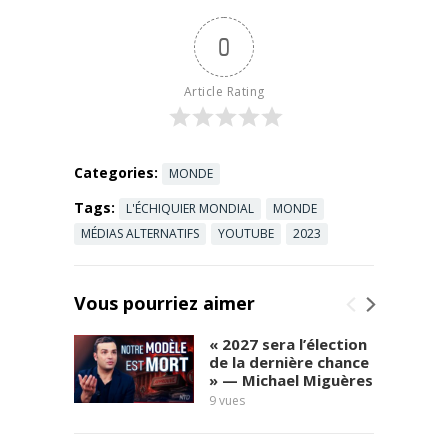
"Priscilla ...
Read more
0
Article Rating
Categories:
MONDE
Tags:
L'ÉCHIQUIER MONDIAL
MONDE
MÉDIAS ALTERNATIFS
YOUTUBE
2023
Vous pourriez aimer
« 2027 sera l’élection
de la dernière chance
» — Michael Miguères
9
vues
social
8
vues