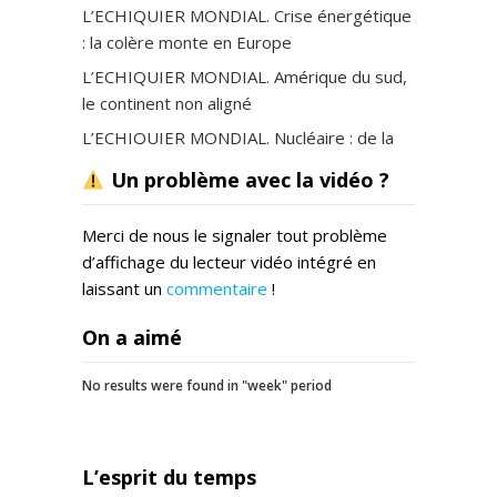
L’ECHIQUIER MONDIAL. Crise énergétique
: la colère monte en Europe
L’ECHIQUIER MONDIAL. Amérique du sud,
le continent non aligné
L’ECHIQUIER MONDIAL. Nucléaire : de la
doctrine à l’emploi
Un problème avec la vidéo ?
L’ECHIQUIER MONDIAL. Arménie –
Azerbaïdjan, l’autre conflit
Merci de nous le signaler tout problème
L’ECHIQUIER MONDIAL. Couple franco-
d’affichage du lecteur vidéo intégré en
allemand : la grande réinitialisation ?
laissant un
commentaire
!
L’Echiquier mondial – Les vagues
On a aimé
migratoires divisent l »Europe
No results were found in "week" period
L’esprit du temps