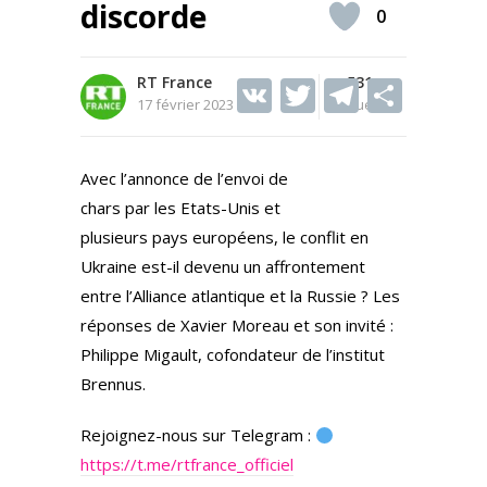
discorde
0
RT France
V
T
531
T
S
17 février 2023
Vues
K
w
el
h
itt
e
ar
Avec l’annonce de l’envoi de
er
gr
e
chars par les Etats-Unis et
a
plusieurs pays européens, le conflit en
m
Ukraine est-il devenu un affrontement
entre l’Alliance atlantique et la Russie ? Les
réponses de Xavier Moreau et son invité :
Philippe Migault, cofondateur de l’institut
Brennus.
Rejoignez-nous sur Telegram :
https://t.me/rtfrance_officiel