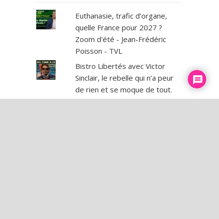
Euthanasie, trafic d’organe,
quelle France pour 2027 ?
Zoom d'été - Jean-Frédéric
Poisson - TVL
Bistro Libertés avec Victor
Sinclair, le rebelle qui n’a peur
de rien et se moque de tout.
Comment sauver l’information
libre face à la censure ?
Interview avec Alexis Poulin
« 2027 sera l'élection de la
dernière chance » — Michael
Miguères
« J’ai vu des passe-droits
dégueulasses et monstrueux »
– Jean-Pierre Colombiès