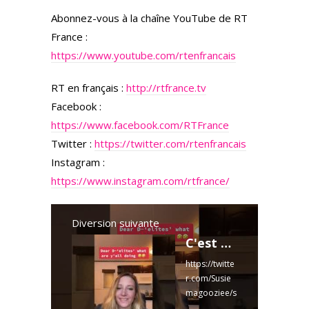
Abonnez-vous à la chaîne YouTube de RT
France :
https://www.youtube.com/rtenfrancais
RT en français :
http://rtfrance.tv
Facebook :
https://www.facebook.com/RTFrance
Twitter :
https://twitter.com/rtenfrancais
Instagram :
https://www.instagram.com/rtfrance/
Diversion suivante
C'est agréable d'entendre ces choses même si c'est difficile d'y croire. #Agenda2030 #WEF
https://twitte
r.com/Susie
magooziee/s
tatus/162607