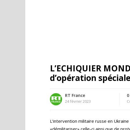
L’ECHIQUIER MONDI
d’opération spéciale 
RT France
0
24 février 2023
C
L’intervention militaire russe en Ukraine
«démilitariser» celle-ci ainsi que de pr