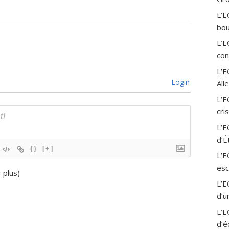
L’E
bou
L’E
con
L’
Login
All
L’E
cri
L’E
d’É
{}
[+]
L’E
esc
r plus
)
L’E
d’u
L’E
d’é