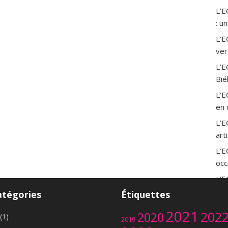
L’
: u
L’E
ver
L’E
Bié
L’E
en 
L’E
art
L’
occ
L’E
sao
atégories
Étiquettes
L’E
2021
202
2020
(1)
mer
2019