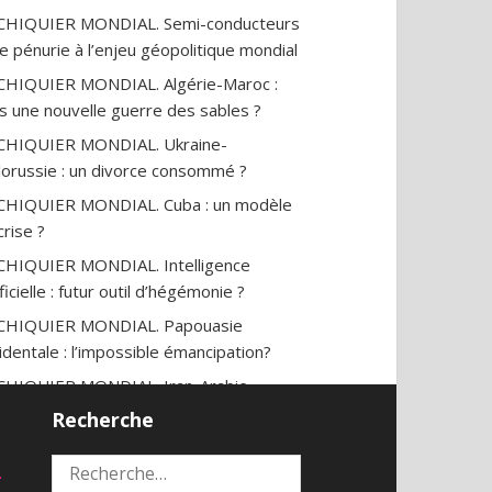
ECHIQUIER MONDIAL. Semi-conducteurs
ne pénurie à l’enjeu géopolitique mondial
CHIQUIER MONDIAL. Algérie-Maroc :
s une nouvelle guerre des sables ?
CHIQUIER MONDIAL. Ukraine-
lorussie : un divorce consommé ?
CHIQUIER MONDIAL. Cuba : un modèle
crise ?
CHIQUIER MONDIAL. Intelligence
ificielle : futur outil d’hégémonie ?
ECHIQUIER MONDIAL. Papouasie
identale : l’impossible émancipation?
CHIQUIER MONDIAL. Iran-Arabie
udite : une (im)possible réconciliation ?
Recherche
CHIQUIER MONDIAL. Initiative des trois
2
Rechercher :
s : la nouvelle alliance