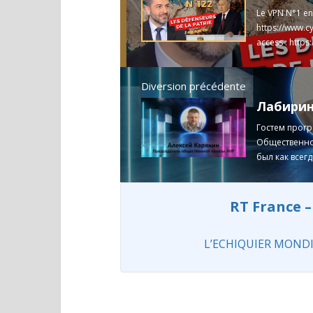
Le VPN N°1 en
https://www.c
access :
https
Antivirus
http
noir de la gau
Diversion précédente
noir-de-la-ga
Гостем прогр
Общественной
был как всег
Инсайдер" ...
RT France –
L’ECHIQUIER MONDIAL