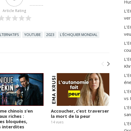
Hus
L’E
Article Rating
ver
L’E
veu
LTERNATIFS
YOUTUBE
2023
L'ÉCHIQUIER MONDIAL
L’E
cou
L’E
Khr
L’E
éne
L’
vs 
L’E
ime chinois s’en
Accoucher, c’est traverser
« 2027
san
aux riches :
la mort de la peur
derniè
es bloquées,
Micha
14
vues
L’E
s interdites
17
vues
Gro