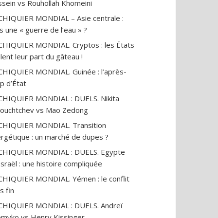
sein vs Rouhollah Khomeini
CHIQUIER MONDIAL – Asie centrale :
s une « guerre de l’eau » ?
CHIQUIER MONDIAL. Cryptos : les États
lent leur part du gâteau !
CHIQUIER MONDIAL. Guinée : l’après-
p d’État
CHIQUIER MONDIAL : DUELS. Nikita
ouchtchev vs Mao Zedong
CHIQUIER MONDIAL. Transition
rgétique : un marché de dupes ?
ECHIQUIER MONDIAL : DUELS. Egypte
Israël : une histoire compliquée
CHIQUIER MONDIAL. Yémen : le conflit
 sera l’élection de la
6 danseuses africaines
Le dog
s fin
re chance » —
expriment leur libération
les cr
el Miguères
face aux tradition
qu’on
CHIQUIER MONDIAL : DUELS. Andreï
sociales, à l’excision…
18
vues
myko vs Henry Kissinger