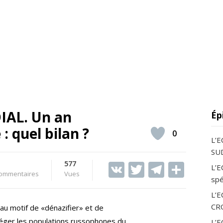
AL. Un an
Ép
: quel bilan ?
0
L’
SUD
577
V
T
T
S
L’E
ommentaires
Vues
spé
K
w
el
h
L’
itt
e
ar
CR
 au motif de «dénazifier» et de
er
gr
e
otéger les populations russophones du
L’E