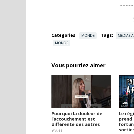
Categories:
Tags:
MONDE
MÉDIAS A
MONDE
Vous pourriez aimer
Pourquoi la douleur de
Le rég
l’accouchement est
prend 
différente des autres
fortun
sortie
9
vues