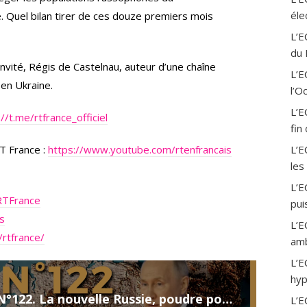
a
éle
Quel bilan tirer de ces douze premiers mois
m
L’E
du 
vité, Régis de Castelnau, auteur d’une chaîne
L’
en Ukraine.
l’O
L’E
://t.me/rtfrance_officiel
fin
T France :
https://www.youtube.com/rtenfrancais
L’E
les
L’E
RTFrance
pui
is
L’E
rtfrance/
amb
L’E
hyp
Bulletin N°122. La nouvelle Russie, poudre pour Macron, Transnistrie. 24.02.2022.
L’E