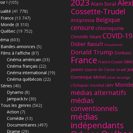
2023
Alex
oir !
(105)
Alain Soral
L’E
Cossette-Trudel
gra
ualité
(41 778)
France
(13 747)
Belgique
Antipresse
L’E
Monde
(8 310)
censure
Emi
chloroquine
Québec
(19 752)
COVID-19
L’E
Christelle Néant
néma
(603)
Didier Raoult
nou
Dieudonné
Bandes-annonces
(5)
Donald Trump
Donbass
L’E
Films à l'affiche
(87)
France
Cinéma américain
(33)
imp
Gilet
Francis Cousin
Cinéma français
(22)
jaunes
Je
L’E
Israël
Guerre de Classe
Cinéma international
(19)
: l
Dominique Michel
Julian Assange
Cinéma québécois
(22)
Monde
L’E
Séries
(40)
L'Échiquier mondial
LBRY
médias alternatifs
Dynamo
(8)
Mor
Jampack.tv
(30)
médias
L’E
Mer
Tous les genres
(562)
conventionnels
Saï
Action
(7)
d’a
médias
L’E
Comédie
(13)
lai
indépendants
Documentaires
(497)
ukr
Drame
(29)
On
dou