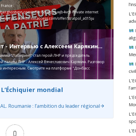
l’i
 France :
yberghostvpn.com/offer/Stratpol_wjb4vcb
Private internet
L’E
://www.privateinternetaccess.com/offer/Stratpol_a015ju
adv
s://offer.intego.com/mac_ckuw8zv0m
Pour acheter le "livre
che française":
https://www.thebookedition.com/fr/le-livre-
ali
uche-francaise-p-387234.html
Telegram ...
Read more
Лабиринт - Интервью с Алексеем Карякиным от Фаины Савенковой
Mer
аммы "Лабиринт" стал герой ЛНР и председатель
 палаты ЛНР - Алексей Вячеславович Карякин. Разговор
да интересным. Смотрите на платформе "Донбасс
civ
Read more
L’E
l’a
 L’Échiquier mondial
L’
Mou
. Roumanie : l’ambition du leader régional
L’E
spo
L’
0