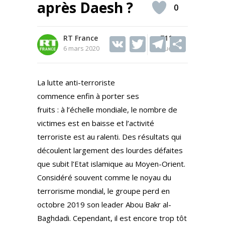
après Daesh ?
0
RT France
V
T
711
T
S
6 mars 2020
Vues
K
w
el
h
itt
e
ar
La lutte anti-terroriste
er
gr
e
commence enfin à porter ses
a
fruits : à l’échelle mondiale, le nombre de
m
victimes est en baisse et l’activité
terroriste est au ralenti. Des résultats qui
découlent largement des lourdes défaites
que subit l’Etat islamique au Moyen-Orient.
Considéré souvent comme le noyau du
terrorisme mondial, le groupe perd en
octobre 2019 son leader Abou Bakr al-
Baghdadi. Cependant, il est encore trop tôt