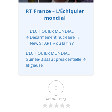
OM Elu
Barbarossa
depuis plus
04:15 ...
Read
RT France – L’Échiquier
de trois ans,
more
mondial
président
des Etats-
Unis ,
L’ECHIQUIER MONDIAL.
Donald
Désarmement nucléaire : «
Trump est
New START » ou la fin ?
continuellem
ent critiqué
L’ECHIQUIER MONDIAL.
...
Read more
Guinée-Bissau : présidentielle
litigieuse
0
Article Rating