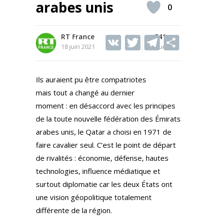
arabes unis
0
RT France
V
T
541
T
S
18 juin 2021
Vues
K
w
el
h
itt
e
ar
Ils auraient pu être compatriotes
er
gr
e
mais tout a changé au dernier
a
moment : en désaccord avec les principes
m
de la toute nouvelle fédération des Émirats
arabes unis, le Qatar a choisi en 1971 de
faire cavalier seul. C’est le point de départ
de rivalités : économie, défense, hautes
technologies, influence médiatique et
surtout diplomatie car les deux États ont
une vision géopolitique totalement
différente de la région.