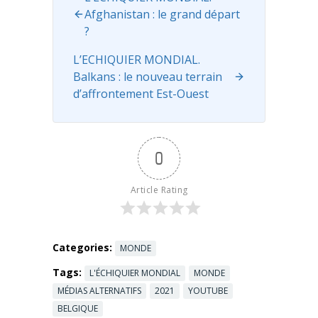
à Genève
Afghanistan : le grand départ
avec son
?
homologue
américain
L’ECHIQUIER MONDIAL.
Joe ...
Read
Balkans : le nouveau terrain
more
d’affrontement Est-Ouest
0
Article Rating
Categories:
MONDE
Tags:
L'ÉCHIQUIER MONDIAL
MONDE
MÉDIAS ALTERNATIFS
2021
YOUTUBE
BELGIQUE