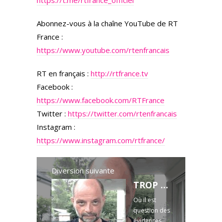
https://t.me/rtfrance_officiel
Abonnez-vous à la chaîne YouTube de RT
France :
https://www.youtube.com/rtenfrancais
RT en français :
http://rtfrance.tv
Facebook :
https://www.facebook.com/RTFrance
Twitter :
https://twitter.com/rtenfrancais
Instagram :
https://www.instagram.com/rtfrance/
Diversion suivante
TROP VRAI POUR ÊTRE VRAI. 18.6.2021 — Le briefing avec Slobodan Despot
Où il est
question des
évidences