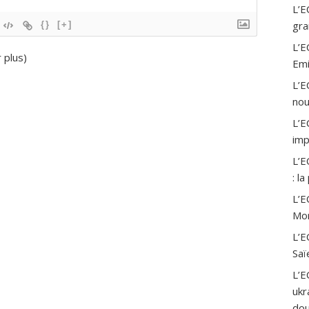
L’E
gra
{}
[+]
L’E
r plus
)
Emi
L’E
nou
L’E
imp
L’E
: l
L’E
Mor
L’E
Saï
L’E
ukr
dou