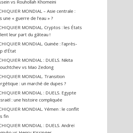
sein vs Rouhollah Khomeini
CHIQUIER MONDIAL – Asie centrale :
s une « guerre de l’eau » ?
CHIQUIER MONDIAL. Cryptos : les États
lent leur part du gâteau !
CHIQUIER MONDIAL. Guinée : l’après-
p d’État
CHIQUIER MONDIAL : DUELS. Nikita
ouchtchev vs Mao Zedong
CHIQUIER MONDIAL. Transition
rgétique : un marché de dupes ?
ECHIQUIER MONDIAL : DUELS. Egypte
Israël : une histoire compliquée
CHIQUIER MONDIAL. Yémen : le conflit
s fin
CHIQUIER MONDIAL : DUELS. Andreï
myko vs Henry Kissinger