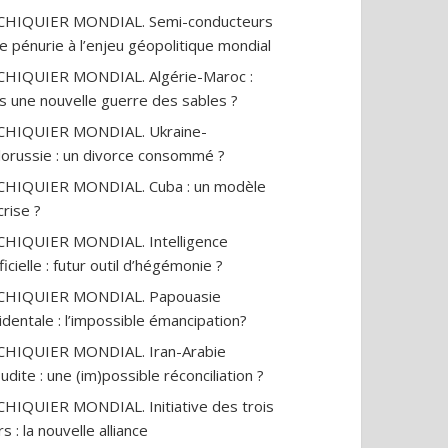
ECHIQUIER MONDIAL. Semi-conducteurs
ne pénurie à l’enjeu géopolitique mondial
CHIQUIER MONDIAL. Algérie-Maroc :
s une nouvelle guerre des sables ?
ime chinois s’en
Accoucher, c’est traverser
« 2027
CHIQUIER MONDIAL. Ukraine-
aux riches :
la mort de la peur
derni
lorussie : un divorce consommé ?
es bloquées,
Micha
17
vues
s interdites
19
vues
CHIQUIER MONDIAL. Cuba : un modèle
crise ?
CHIQUIER MONDIAL. Intelligence
ificielle : futur outil d’hégémonie ?
ECHIQUIER MONDIAL. Papouasie
identale : l’impossible émancipation?
CHIQUIER MONDIAL. Iran-Arabie
udite : une (im)possible réconciliation ?
CHIQUIER MONDIAL. Initiative des trois
s : la nouvelle alliance