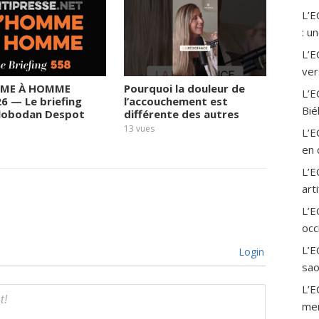
L’
: u
L’E
ver
ME À HOMME
Pourquoi la douleur de
Le rég
L’E
26 — Le briefing
l’accouchement est
prend 
Bié
Slobodan Despot
différente des autres
fortun
sortie
13
vues
L’E
13
vues
en 
L’E
art
L’
occ
L’E
Login
sao
L’E
mer