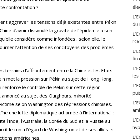
a
éle
te confrontation ?
m
L’E
ent aggraver les tensions déjà existantes entre Pékin
du 
hine d’avoir dissimulé la gravité de l’épidémie à son
L’
qu’elle considère comme infondées ; selon elle, le
l’O
tourner l’attention de ses concitoyens des problèmes
L’E
fin
L’E
des terrains d’affrontement entre la Chine et les Etats-
les
cain met la pression sur Pékin au sujet de Hong Kong,
L’E
i renforce le contrôle de Pékin sur cette région
pui
st annoncé au sujet des Ouïghours, minorité
L’E
 victime selon Washington des répressions chinoises.
amb
îne une lutte diplomatique acharnée à l’international :
L’E
 l’Inde, l’Australie, la Corée du Sud et la Russie au
hyp
rcit le ton à l’égard de Washington et de ses alliés et
L’E
ctions américaines.