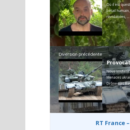
Où il est ques
bétail humain,
révolutions, ..
Diversion précédente
Nous soutenir
Menaces ukrain
Drône turc Ba
RT France –