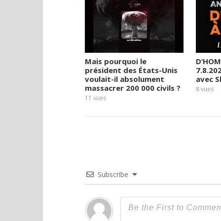
Mais pourquoi le
D’HOM
président des États-Unis
7.8.20
voulait-il absolument
avec 
massacrer 200 000 civils ?
8
vues
11
vues
Subscribe