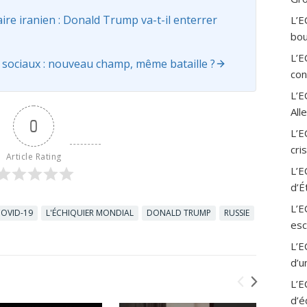
e iranien : Donald Trump va-t-il enterrer
L’E
bou
L’E
ociaux : nouveau champ, même bataille ?
con
L’
All
0
L’E
cri
Article Rating
L’E
d’É
L’E
OVID-19
L'ÉCHIQUIER MONDIAL
DONALD TRUMP
RUSSIE
esc
L’E
d’u
L’E
d’é