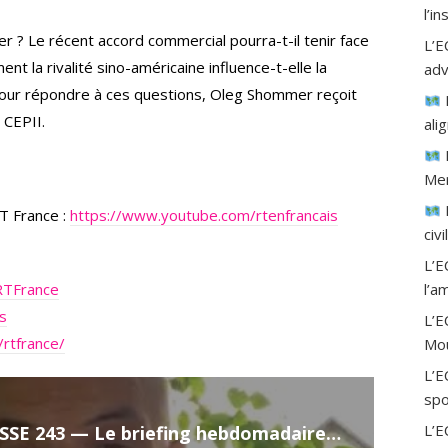
l’i
fer ? Le récent accord commercial pourra-t-il tenir face
L’E
t la rivalité sino-américaine influence-t-elle la
adv
Pour répondre à ces questions, Oleg Shommer reçoit
 CEPII.
ali
Mer
T France :
https://www.youtube.com/rtenfrancais
civ
L’E
RTFrance
l’a
is
L’
rtfrance/
Mou
L’E
spo
L’
ANTIPRESSE 243 — Le briefing hebdomadaire de Slobodan Despot