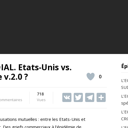
L. Etats-Unis vs.
Ép
 v.2.0 ?
0
L’
SUD
718
V
T
T
S
L’E
ommentaires
Vues
spé
K
w
el
h
L’
itt
e
ar
CR
sations mutuelles : entre les Etats-Unis et
er
gr
e
rer. Des griefs commerciaux à l’épidémie de
L’E