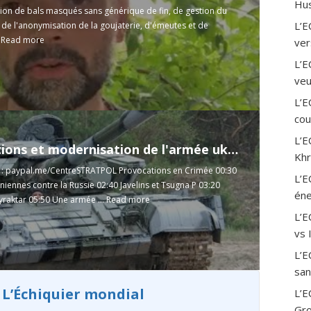
Hus
tion de bals masqués sans générique de fin, de gestion du
L’E
 de l'anonymisation de la goujaterie, d'émeutes et de
.
Read more
ver
L’E
veu
L’E
cou
L’E
Provocations et modernisation de l'armée ukrainienne 24.07.2020
Khr
 : paypal.me/CentreSTRATPOL Provocations en Crimée 00:30
L’E
iennes contre la Russie 02:40 Javelins et Tsugna P 03:20
éne
yraktar 05:50 Une armée ...
Read more
L’
vs 
L’E
san
 L’Échiquier mondial
L’E
Gro