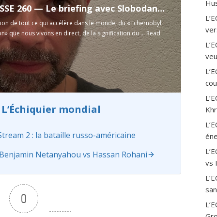
Hus
ANTIPRESSE 260 — Le briefing avec Slobodan Despot
L’E
tion de tout ce qui accélère dans le monde, du «Tchernobyl
ver
n» que nous vivons en direct, de la signification du ...
Read
L’E
veu
L’E
cou
L’E
 L’Échiquier mondial
Khr
L’E
eam 2 : la bataille russo-américaine
éne
L’
Benjamin Netanyahou vs Hassan Rohani
vs 
L’E
san
0
L’E
Gro