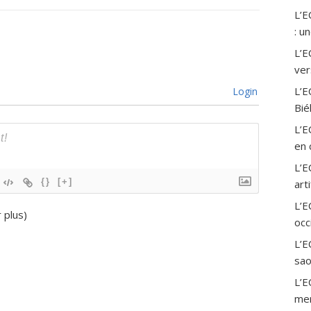
L’
: u
L’E
ver
L’E
Login
Bié
L’E
en 
L’E
{}
[+]
art
L’
r plus
)
occ
L’E
sao
L’E
mer