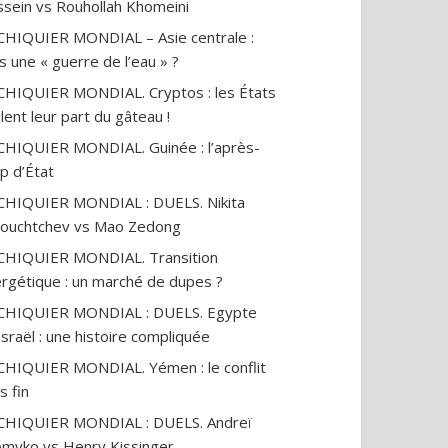
sein vs Rouhollah Khomeini
CHIQUIER MONDIAL – Asie centrale :
s une « guerre de l’eau » ?
CHIQUIER MONDIAL. Cryptos : les États
lent leur part du gâteau !
CHIQUIER MONDIAL. Guinée : l’après-
p d’État
CHIQUIER MONDIAL : DUELS. Nikita
ouchtchev vs Mao Zedong
CHIQUIER MONDIAL. Transition
rgétique : un marché de dupes ?
ECHIQUIER MONDIAL : DUELS. Egypte
Israël : une histoire compliquée
CHIQUIER MONDIAL. Yémen : le conflit
s fin
CHIQUIER MONDIAL : DUELS. Andreï
myko vs Henry Kissinger