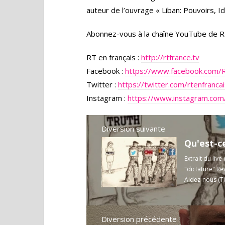
auteur de l’ouvrage « Liban: Pouvoirs, Id
Abonnez-vous à la chaîne YouTube de R
RT en français :
http://rtfrance.tv
Facebook :
https://www.facebook.com/
Twitter :
https://twitter.com/rtenfranca
Instagram :
https://www.instagram.com/
Diversion suivante
Qu'est-ce
Extrait du liv
"dictature" Rev
Aidez-nous (Ti
Diversion précédente