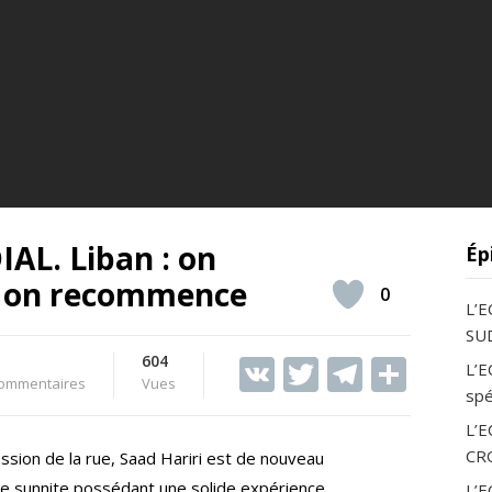
L. Liban : on
Ép
t on recommence
0
L’
SUD
604
V
T
T
S
L’E
ommentaires
Vues
spé
K
w
el
h
L’
itt
e
ar
CR
sion de la rue, Saad Hariri est de nouveau
er
gr
e
ue sunnite possédant une solide expérience
L’E