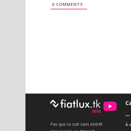
0
COMMENTS
C
•••
Pas que ce soit sans intérêt
À v