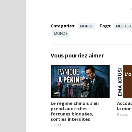
Categories:
Tags:
MONDE
MÉDIAS A
MONDE
Vous pourriez aimer
Le régime chinois s’en
Accouc
prend aux riches :
la mor
fortunes bloquées,
9
vues
sorties interdites
7
vues