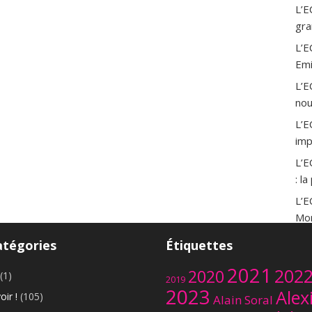
L’E
gra
L’E
Emi
L’E
nou
L’E
imp
L’E
: l
L’E
Mor
L’E
atégories
Étiquettes
Saï
2021
202
2020
(1)
L’E
2019
2023
Alex
ukr
oir !
(105)
Alain Soral
dou