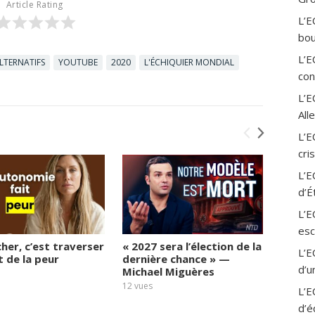
Article Rating
L’E
bou
L’E
LTERNATIFS
YOUTUBE
2020
L'ÉCHIQUIER MONDIAL
con
L’
All
L’E
cri
L’E
d’É
L’E
esc
her, c’est traverser
« 2027 sera l’élection de la
6 dans
L’E
t de la peur
dernière chance » —
exprim
d’u
Michael Miguères
face a
social
12
vues
L’E
11
vues
d’é