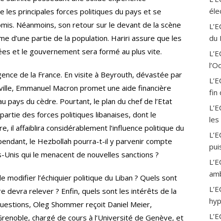
a
éle
ge les principales forces politiques du pays et se
m
is. Néanmoins, son retour sur le devant de la scène
L’E
sme d’une partie de la population. Hariri assure que les
du 
es et le gouvernement sera formé au plus vite.
L’
l’O
ence de la France. En visite à Beyrouth, dévastée par
L’E
 ville, Emmanuel Macron promet une aide financière
fin
 pays du cèdre. Pourtant, le plan du chef de l’Etat
L’E
partie des forces politiques libanaises, dont le
les
, il affaiblira considérablement l’influence politique du
L’E
 Cependant, le Hezbollah pourra-t-il y parvenir compte
pui
s-Unis qui le menacent de nouvelles sanctions ?
L’E
amb
e modifier l’échiquier politique du Liban ? Quels sont
L’E
e devra relever ? Enfin, quels sont les intérêts de la
hyp
questions, Oleg Shommer reçoit Daniel Meier,
L’E
renoble, chargé de cours à l’Université de Genève, et