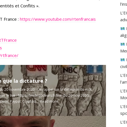
l’i
entités et Conflits ».
L’E
T France :
https://www.youtube.com/rtenfrancais
adv
ali
RTFrance
is
Mer
rtfrance/
civ
L’E
 que la dictature ?
l’a
e du 20 novembre 2020 : Un rappel sur la définition du mot
L’
oir le live :
https://lesdeqodeurs.fr/live-du-20-nov-2020/
Mou
peee, Paypal, Cryptos) ...
Read more
L’E
spo
L’