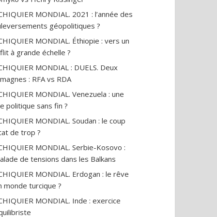
CHIQUIER MONDIAL. 2021 : l’année des
leversements géopolitiques ?
CHIQUIER MONDIAL. Éthiopie : vers un
flit à grande échelle ?
ECHIQUIER MONDIAL : DUELS. Deux
emagnes : RFA vs RDA
CHIQUIER MONDIAL. Venezuela : une
se politique sans fin ?
CHIQUIER MONDIAL. Soudan : le coup
tat de trop ?
CHIQUIER MONDIAL. Serbie-Kosovo :
alade de tensions dans les Balkans
euses africaines
Le dogme de l’assiette :
Un enf
CHIQUIER MONDIAL. Erdogan : le rêve
ent leur libération
les croyances alimentaires
appren
n monde turcique ?
ux tradition
qu’on va enfin démonter
l’école
es, à l’excision…
14
vues
20
vues
CHIQUIER MONDIAL. Inde : exercice
quilibriste