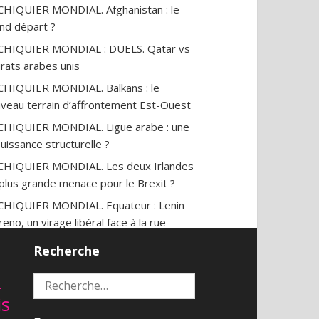
CHIQUIER MONDIAL. Afghanistan : le
nd départ ?
CHIQUIER MONDIAL : DUELS. Qatar vs
rats arabes unis
CHIQUIER MONDIAL. Balkans : le
veau terrain d’affrontement Est-Ouest
CHIQUIER MONDIAL. Ligue arabe : une
uissance structurelle ?
CHIQUIER MONDIAL. Les deux Irlandes
a plus grande menace pour le Brexit ?
CHIQUIER MONDIAL. Equateur : Lenin
eno, un virage libéral face à la rue
CHIQUIER MONDIAL. Tunisie : Kaïs
Recherche
ed, un « Robocop » antisystème ?
2
Rechercher :
CHIQUIER MONDIAL. L’affaire
is
ainienne de Donald Trump : une épée à
ble tranchant ?