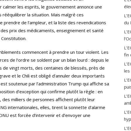
a
éle
ur calmer les esprits, le gouvernement annonce une
m
ééquilibrer la situation. Mais malgré ces
L’E
e prendre de l’ampleur, et la liste des revendications
du 
ion des prix des médicaments, enseignement et santé
L’
Constitution.
l’O
L’E
semblements commencent à prendre un tour violent. Les
fin
ces de l’ordre se soldent par un bilan lourd : depuis le
L’E
de vingt morts, des centaines de blessés, près de
les
ave et le Chili est obligé d’annuler deux importants
L’E
est soutenue par l’administration Trump qui affiche sa
pui
position d’exception qui confirme plutôt la règle : en
L’E
 des milliers de personnes affichent plutôt leur
amb
NG internationales, elles, tirent la sonnette d’alarme
L’E
’ONU est forcée d’intervenir et d’envoyer une
hyp
L’E