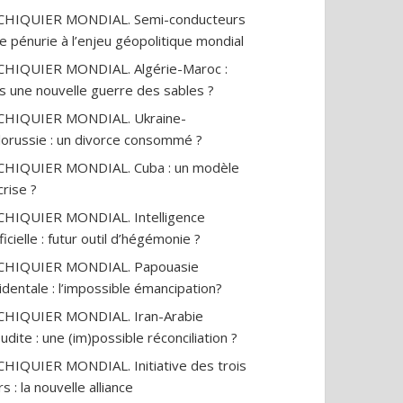
ECHIQUIER MONDIAL. Semi-conducteurs
ne pénurie à l’enjeu géopolitique mondial
CHIQUIER MONDIAL. Algérie-Maroc :
ime chinois s’en
Accoucher, c’est traverser
« 2027
aux riches :
la mort de la peur
derni
s une nouvelle guerre des sables ?
es bloquées,
Micha
17
vues
CHIQUIER MONDIAL. Ukraine-
s interdites
19
vues
lorussie : un divorce consommé ?
CHIQUIER MONDIAL. Cuba : un modèle
crise ?
CHIQUIER MONDIAL. Intelligence
ificielle : futur outil d’hégémonie ?
ECHIQUIER MONDIAL. Papouasie
identale : l’impossible émancipation?
CHIQUIER MONDIAL. Iran-Arabie
udite : une (im)possible réconciliation ?
CHIQUIER MONDIAL. Initiative des trois
s : la nouvelle alliance