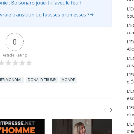
 : Bolsonaro joue-t-il avec le feu ?
L’E
vraie transition ou fausses promesses ?
bou
L’E
con
0
L’
All
Article Rating
L’E
cri
L’E
IER MONDIAL
DONALD TRUMP
MONDE
d’É
L’E
esc
L’E
d’u
L’E
d’é