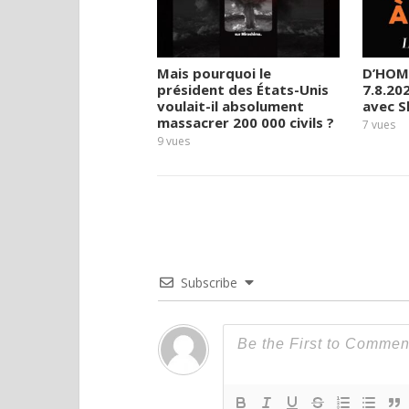
Mais pourquoi le
D’HOM
président des États-Unis
7.8.20
voulait-il absolument
avec 
massacrer 200 000 civils ?
7
vues
9
vues
Subscribe