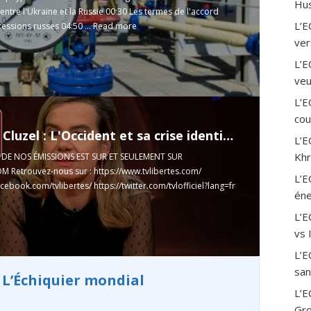
Hus
entre l'Ukraine et la Russie 00:30 Les termes de l'accord
L’E
essions russes 04:50 ...
Read more
ver
L’E
veu
L’E
cou
Gabrielle Cluzel : L'Occident et sa crise identitaire - Géopôles #27
L’E
Khr
É DE NOS ÉMISSIONS EST SUR ET SEULEMENT SUR
M Retrouvez-nous sur :
https://www.tvlibertes.com/
L’E
acebook.com/tvlibertes/
https://twitter.com/tvlofficiel?lang=fr
éne
L’
vs 
L’E
san
 L’Échiquier mondial
L’E
Gro