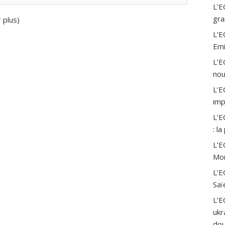
L’E
gra
r plus
)
L’E
Emi
L’E
nou
L’E
imp
L’E
: l
L’E
Mor
L’E
Saï
L’E
ukr
dou