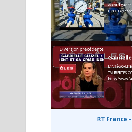
accord gazier 
02:00 Les conc
Diversion précédente
L'INTÉGRALIT
TVLIBERTES.CO
https://www.f
RT France –