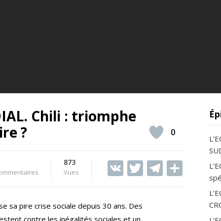
L. Chili : triomphe
Ép
ire ?
0
L’
SUD
873
V
T
T
S
L’E
ommentaires
Vues
spé
K
w
el
h
L’
itt
e
ar
CR
se sa pire crise sociale depuis 30 ans. Des
er
gr
e
stent contre les inégalités sociales et un
L’E