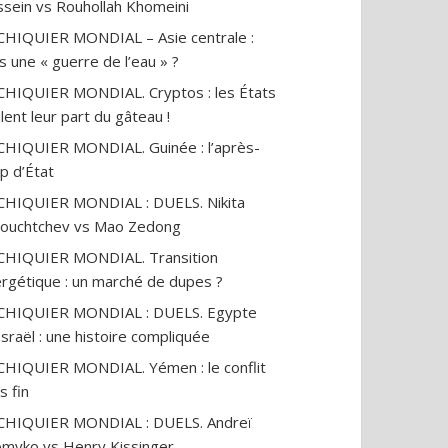
sein vs Rouhollah Khomeini
CHIQUIER MONDIAL – Asie centrale :
s une « guerre de l’eau » ?
CHIQUIER MONDIAL. Cryptos : les États
lent leur part du gâteau !
CHIQUIER MONDIAL. Guinée : l’après-
p d’État
CHIQUIER MONDIAL : DUELS. Nikita
ouchtchev vs Mao Zedong
CHIQUIER MONDIAL. Transition
rgétique : un marché de dupes ?
ECHIQUIER MONDIAL : DUELS. Egypte
Israël : une histoire compliquée
CHIQUIER MONDIAL. Yémen : le conflit
s fin
CHIQUIER MONDIAL : DUELS. Andreï
myko vs Henry Kissinger