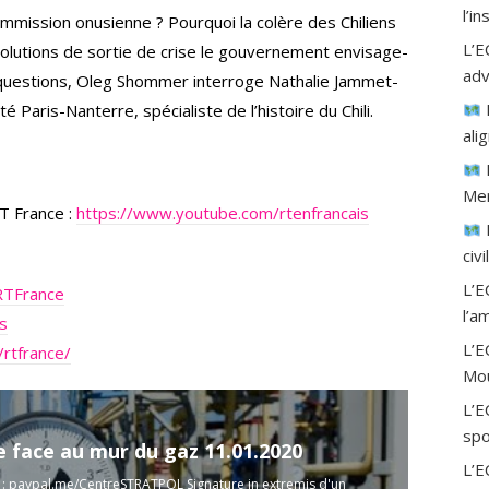
l’i
ommission onusienne ? Pourquoi la colère des Chiliens
L’E
 solutions de sortie de crise le gouvernement envisage-
adv
 questions, Oleg Shommer interroge Nathalie Jammet-
é Paris-Nanterre, spécialiste de l’histoire du Chili.
ali
Mer
T France :
https://www.youtube.com/rtenfrancais
civ
L’E
RTFrance
l’a
is
L’
rtfrance/
Mou
L’E
spo
e face au mur du gaz 11.01.2020
L’
 : paypal.me/CentreSTRATPOL Signature in extremis d'un