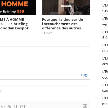
L’
: u
L’E
ME À HOMME
Pourquoi la douleur de
Le rég
26 — Le briefing
l’accouchement est
prend 
ver
Slobodan Despot
différente des autres
fortun
L’E
sortie
11
vues
Bié
11
vues
L’E
en 
L’E
art
L’
Login
occ
L’E
sao
L’E
mer
{}
[+]