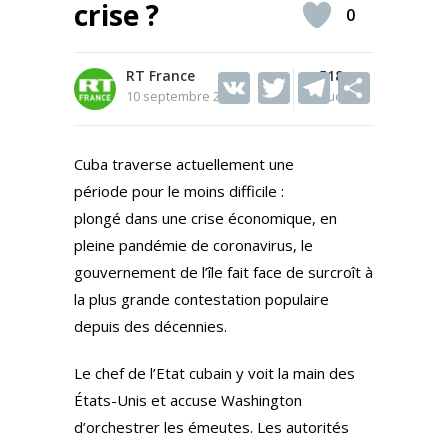
crise ?
0
RT France
V
T
518
T
S
10 septembre 2021
Vues
K
w
el
h
itt
e
ar
Cuba traverse actuellement une
er
gr
e
période pour le moins difficile :
a
plongé dans une crise économique, en
m
pleine pandémie de coronavirus, le
gouvernement de l’île fait face de surcroît à
la plus grande contestation populaire
depuis des décennies.
Le chef de l’Etat cubain y voit la main des
États-Unis et accuse Washington
d’orchestrer les émeutes. Les autorités