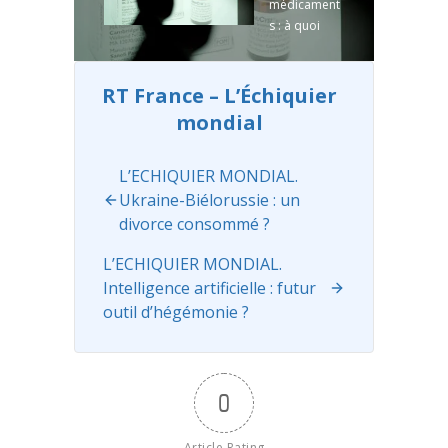
médicament
officiellemen
s : à quoi
t instauré en
jouent les
Suisse, des ...
labos ? C’est
Read more
un chiffre
RT France – L’Échiquier
alarmant qui
mondial
ne cesse
d’augmenter
: en 2020,
L’ECHIQUIER MONDIAL.
près de 2
Ukraine-Biélorussie : un
500 ...
Read
divorce consommé ?
more
L’ECHIQUIER MONDIAL.
Intelligence artificielle : futur
outil d’hégémonie ?
0
Article Rating