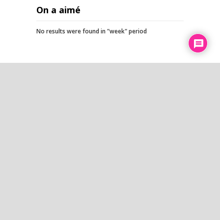
On a aimé
No results were found in "week" period
L’esprit du temps
La saveur d'un aliment n'est pas
un absolu ! Le diététicien est en
vous N°3
2027 : Coup de grâce ou sursis
pour Bruxelles ? Zoom d'été -
Ghislain Benhessa
Mais pourquoi le président des
États-Unis voulait-il absolument
massacrer 200 000 civils ?
D’HOMME À HOMME 7.8.2026