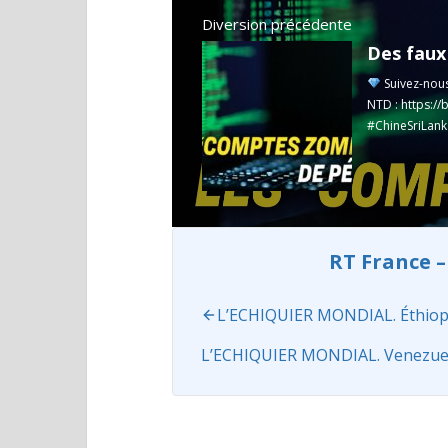
Diversion précédente
Suivez-nou
NTD :
https://
#ChineSriLank
...
Read more
RT France –
L’ECHIQUIER MONDIAL. Éthiopie 
L’ECHIQUIER MONDIAL. Venezuela :