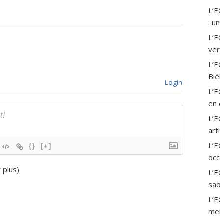
L’
: u
L’E
ver
L’E
Bié
Login
L’E
en 
L’E
art
L’
{}
[+]
occ
r plus
)
L’E
sao
L’E
mer