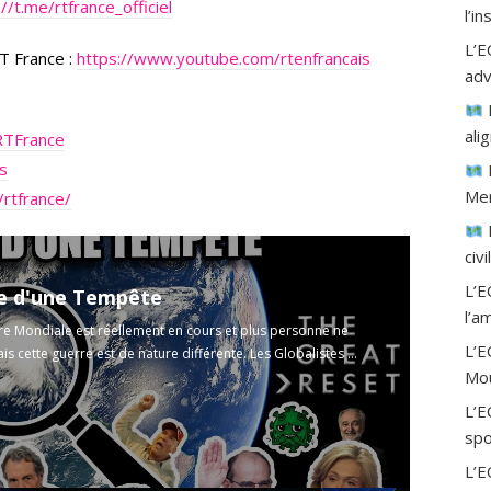
://t.me/rtfrance_officiel
l’i
L’E
T France :
https://www.youtube.com/rtenfrancais
adv
ali
RTFrance
is
Mer
rtfrance/
civ
L’E
e d'une Tempête
l’a
e Mondiale est réellement en cours et plus personne ne
L’
is cette guerre est de nature différente. Les Globalistes ...
Mou
L’E
spo
L’