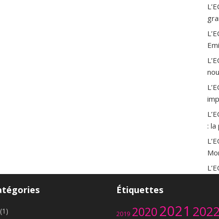
L’E
gra
L’E
Emi
L’E
nou
L’E
imp
L’E
: l
L’E
Mor
L’E
Saï
atégories
Étiquettes
L’E
ukr
2021
202
2020
(1)
2019
dou