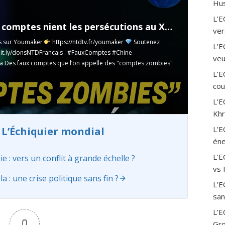
Hus
L’E
Des faux comptes nient les persécutions au Xinjiang ; Un port Sri Lankais convoité par le régime
ver
s sur Youmaker
https://ntdtv.fr/youmaker
Soutenez
L’E
bit.ly/donsNTDFrancais
. #FauxComptes #Chine
veu
a Des faux comptes que l’on appelle des "comptes zombies"
L’E
cou
L’E
Khr
L’E
 L’Échiquier mondial
éne
L’
: vers un conflit à grande échelle ?
vs 
 une crise politique sans fin ?
L’E
san
L’E
0
Gro