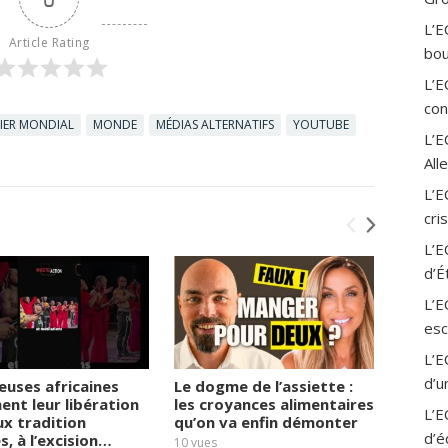
L’E
Article Rating
bou
L’E
con
IER MONDIAL
MONDE
MÉDIAS ALTERNATIFS
YOUTUBE
L’
All
L’E
cri
L’E
d’É
L’E
esc
L’E
d’u
euses africaines
Le dogme de l’assiette :
Un enf
ent leur libération
les croyances alimentaires
appren
L’E
ux tradition
qu’on va enfin démonter
l’école
d’é
s, à l’excision…
10
vues
16
vues