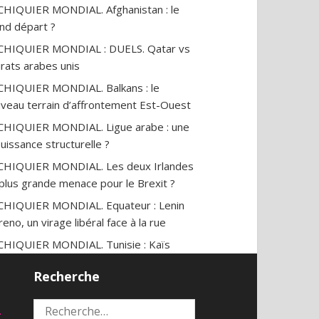
CHIQUIER MONDIAL. Afghanistan : le
nd départ ?
CHIQUIER MONDIAL : DUELS. Qatar vs
rats arabes unis
CHIQUIER MONDIAL. Balkans : le
veau terrain d’affrontement Est-Ouest
CHIQUIER MONDIAL. Ligue arabe : une
uissance structurelle ?
CHIQUIER MONDIAL. Les deux Irlandes
a plus grande menace pour le Brexit ?
CHIQUIER MONDIAL. Equateur : Lenin
eno, un virage libéral face à la rue
CHIQUIER MONDIAL. Tunisie : Kaïs
ed, un « Robocop » antisystème ?
Recherche
CHIQUIER MONDIAL. L’affaire
ainienne de Donald Trump : une épée à
2
Rechercher :
ble tranchant ?