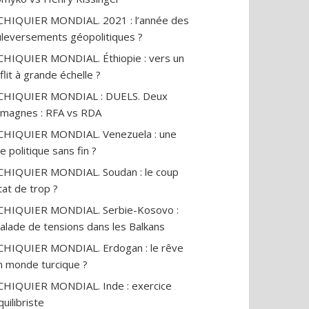
CHIQUIER MONDIAL. 2021 : l’année des
leversements géopolitiques ?
CHIQUIER MONDIAL. Éthiopie : vers un
flit à grande échelle ?
ECHIQUIER MONDIAL : DUELS. Deux
emagnes : RFA vs RDA
CHIQUIER MONDIAL. Venezuela : une
se politique sans fin ?
CHIQUIER MONDIAL. Soudan : le coup
tat de trop ?
CHIQUIER MONDIAL. Serbie-Kosovo :
alade de tensions dans les Balkans
CHIQUIER MONDIAL. Erdogan : le rêve
n monde turcique ?
ant peut-il
Cancer et vape : ce que
Ceuta 
dre sans aller à
révèle la revue de 100
les pr
CHIQUIER MONDIAL. Inde : exercice
 ?
études
publi
quilibriste
14
vues
20
vues