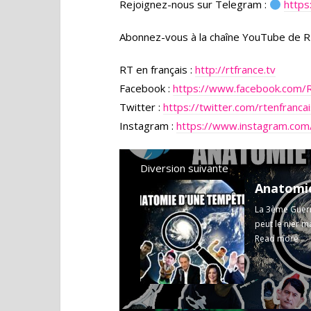
Rejoignez-nous sur Telegram :
https
Abonnez-vous à la chaîne YouTube de R
RT en français :
http://rtfrance.tv
Facebook :
https://www.facebook.com/
Twitter :
https://twitter.com/rtenfranca
Instagram :
https://www.instagram.com/
Diversion suivante
Anatomi
La 3ème Guerr
peut le nier ma
Read more