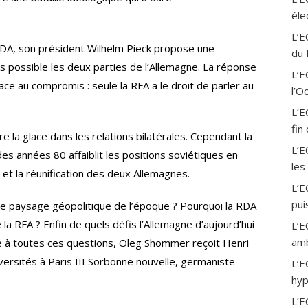
a
éle
m
L’E
 RDA, son président Wilhelm Pieck propose une
du 
s possible les deux parties de l’Allemagne. La réponse
L’
ace au compromis : seule la RFA a le droit de parler au
l’O
L’E
fin
e la glace dans les relations bilatérales. Cependant la
L’E
 des années 80 affaiblit les positions soviétiques en
les
 et la réunification des deux Allemagnes.
L’E
pui
le paysage géopolitique de l’époque ? Pourquoi la RDA
 la RFA ? Enfin de quels défis l’Allemagne d’aujourd’hui
L’E
amb
re à toutes ces questions, Oleg Shommer reçoit Henri
ersités à Paris III Sorbonne nouvelle, germaniste
L’E
hyp
L’E