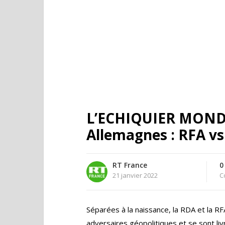
L’ECHIQUIER MONDI
Allemagnes : RFA v
RT France
0
21 janvier 2022
C
Séparées à la naissance, la RDA et la R
adversaires géopolitiques et se sont liv