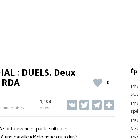
AL : DUELS. Deux
Ép
s RDA
0
L’
SUD
1,108
V
T
T
S
L’E
ommentaires
Vues
spé
K
w
el
h
L’
itt
e
ar
CR
FA sont devenues par la suite des
er
gr
e
ré une bataille idéologique qui a duré
L’E