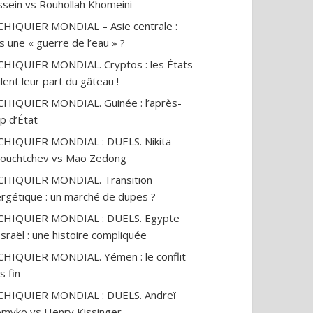
sein vs Rouhollah Khomeini
CHIQUIER MONDIAL – Asie centrale :
s une « guerre de l’eau » ?
CHIQUIER MONDIAL. Cryptos : les États
lent leur part du gâteau !
CHIQUIER MONDIAL. Guinée : l’après-
p d’État
CHIQUIER MONDIAL : DUELS. Nikita
ouchtchev vs Mao Zedong
CHIQUIER MONDIAL. Transition
rgétique : un marché de dupes ?
ECHIQUIER MONDIAL : DUELS. Egypte
Israël : une histoire compliquée
CHIQUIER MONDIAL. Yémen : le conflit
s fin
CHIQUIER MONDIAL : DUELS. Andreï
myko vs Henry Kissinger