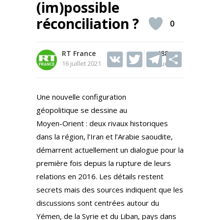
(im)possible
réconciliation ?
0
RT France
V
T
488
T
S
16 juillet 2021
Vues
K
w
el
h
itt
e
ar
Une nouvelle configuration
er
gr
e
géopolitique se dessine au
a
Moyen-Orient : deux rivaux historiques
m
dans la région, l’Iran et l’Arabie saoudite,
démarrent actuellement un dialogue pour la
première fois depuis la rupture de leurs
relations en 2016. Les détails restent
secrets mais des sources indiquent que les
discussions sont centrées autour du
Yémen, de la Syrie et du Liban, pays dans