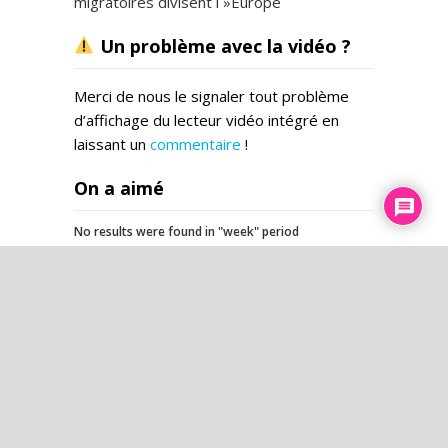
migratoires divisent l »Europe
Un problème avec la vidéo ?
Merci de nous le signaler tout problème
d’affichage du lecteur vidéo intégré en
laissant un
commentaire
!
On a aimé
No results were found in "week" period
L’esprit du temps
Le dictateur préféré de la C.I.A.
Karine meurt 18 jours après sa
3e dose : son père témoigne