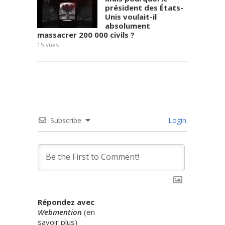
président des États-
Unis voulait-il
absolument
massacrer 200 000 civils ?
11
vues
15
vues
Subscribe
Login
Répondez avec
Webmention
(
en
savoir plus
)