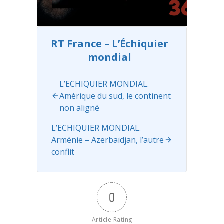
des
000 comptes
printemps et
basés ...
des étés, et
Read more
l’on se
RT France – L’Échiquier
demande
mondial
pourquoi
certains ne
nous
L’ECHIQUIER MONDIAL.
souhaitent ...
Amérique du sud, le continent
Read more
non aligné
L’ECHIQUIER MONDIAL.
Arménie – Azerbaïdjan, l’autre
conflit
0
Article Rating