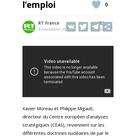
l’emploi
0
RT France
V
T
482
T
S
4 novembre 2022
Vues
K
w
el
h
itt
e
ar
er
gr
e
a
m
Xavier Moreau et Philippe Migault,
directeur du Centre européen d’analyses
stratégiques (CEAS), reviennent sur les
différentes doctrines nucléaires de par le