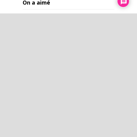
On a aimé
No results were found in "week" period
L’esprit du temps
Le dictateur préféré de la C.I.A.
La saveur d'un aliment n'est pas
un absolu ! Le diététicien est en
vous N°3
2027 : Coup de grâce ou sursis
pour Bruxelles ? Zoom d'été -
Ghislain Benhessa
Mais pourquoi le président des
États-Unis voulait-il absolument
massacrer 200 000 civils ?