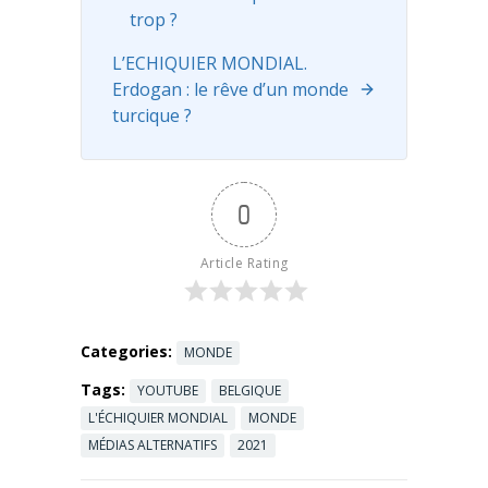
première
trop ?
fois, un
officier de
L’ECHIQUIER MONDIAL.
police
Erdogan : le rêve d’un monde
chinois ...
turcique ?
Read more
0
Article Rating
Categories:
MONDE
Tags:
YOUTUBE
BELGIQUE
L'ÉCHIQUIER MONDIAL
MONDE
MÉDIAS ALTERNATIFS
2021