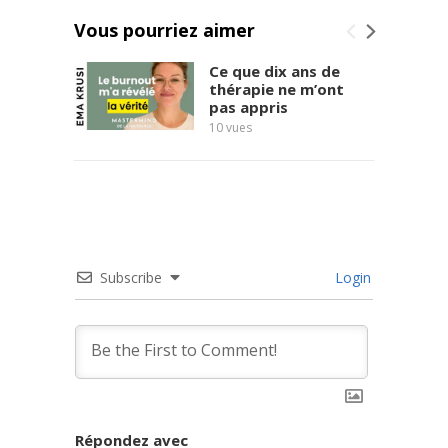
Vous pourriez aimer
Ce que dix ans de
thérapie ne m’ont
pas appris
10
vues
massac
17
vues
Subscribe
Login
Répondez avec