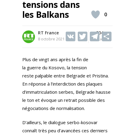
tensions dans
les Balkans
0
RT France
V
T
504
T
S
8 octobre 2021
Vues
K
w
el
h
itt
e
ar
Plus de vingt ans après la fin de
er
gr
e
la guerre du Kosovo, la tension
a
reste palpable entre Belgrade et Pristina.
m
En réponse à l’interdiction des plaques
d’immatriculation serbes, Belgrade hausse
le ton et évoque un retrait possible des
négociations de normalisation.
D’ailleurs, le dialogue serbo-kosovar
connaît très peu d’avancées ces derniers