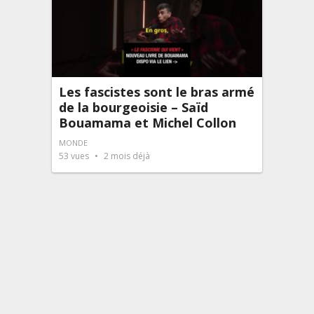
Les fascistes sont le bras armé
de la bourgeoisie – Saïd
Bouamama et Michel Collon
MONDE
53
vues
2 mois déjà