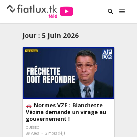
Jour :
5 juin 2026
Normes VZE : Blanchette
Vézina demande un virage au
gouvernement !
QUÉBEC
89
vues
2 mois déjà