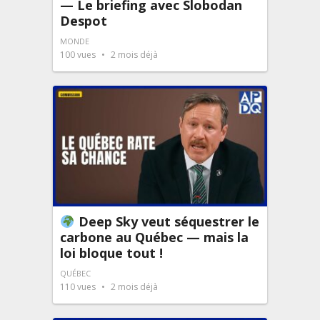
— Le briefing avec Slobodan
Despot
MONDE
100
vues
2 mois déjà
Deep Sky veut séquestrer le
carbone au Québec — mais la
loi bloque tout !
QUÉBEC
110
vues
2 mois déjà