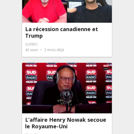
La récession canadienne et
Trump
QUÉBEC
42
vues
2 mois déjà
L’affaire Henry Nowak secoue
le Royaume-Uni