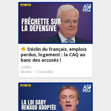
Déclin du français, emplois
perdus, logement : la CAQ au
banc des accusés !
QUÉBEC
84
vues
2 mois déjà