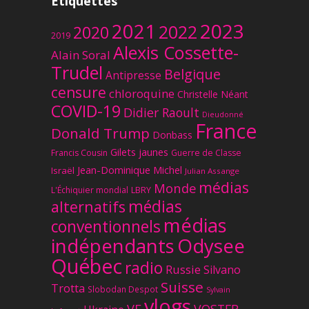
Étiquettes
2023
2021
2022
2020
2019
Alexis Cossette-
Alain Soral
Trudel
Belgique
Antipresse
censure
chloroquine
Christelle Néant
COVID-19
Didier Raoult
Dieudonné
France
Donald Trump
Donbass
Gilets jaunes
Francis Cousin
Guerre de Classe
Jean-Dominique Michel
Israël
Julian Assange
médias
Monde
L'Échiquier mondial
LBRY
médias
alternatifs
médias
conventionnels
Odysee
indépendants
Québec
radio
Russie
Silvano
Suisse
Trotta
Slobodan Despot
Sylvain
vlogs