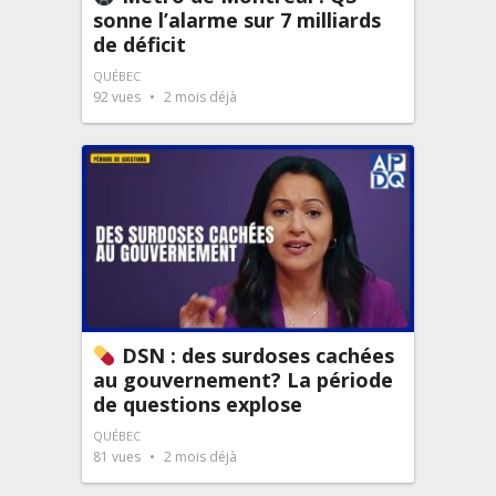
sonne l’alarme sur 7 milliards
de déficit
QUÉBEC
92
vues
2 mois déjà
DSN : des surdoses cachées
au gouvernement? La période
de questions explose
QUÉBEC
81
vues
2 mois déjà