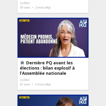
QUÉBEC
93
vues
2 mois déjà
Dernière PQ avant les
élections : bilan explosif à
l’Assemblée nationale
QUÉBEC
87
vues
2 mois déjà