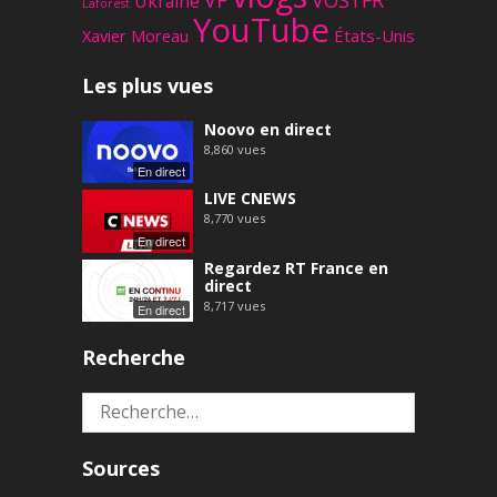
VF
VOSTFR
Ukraine
Laforest
YouTube
Xavier Moreau
États-Unis
Les plus vues
Noovo en direct
8,860
vues
En direct
LIVE CNEWS
8,770
vues
En direct
Regardez RT France en
direct
8,717
vues
En direct
Recherche
Rechercher :
Sources