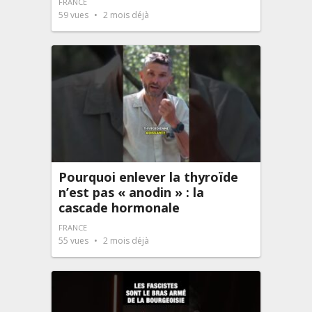
FRANCE
59
vues
2 mois déjà
Pourquoi enlever la thyroïde
n’est pas « anodin » : la
cascade hormonale
FRANCE
55
vues
2 mois déjà