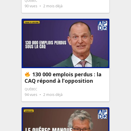
QUÉBEC
90
vues
2 mois déjà
130 000 emplois perdus : la
CAQ répond à l’opposition
QUÉBEC
94
vues
2 mois déjà