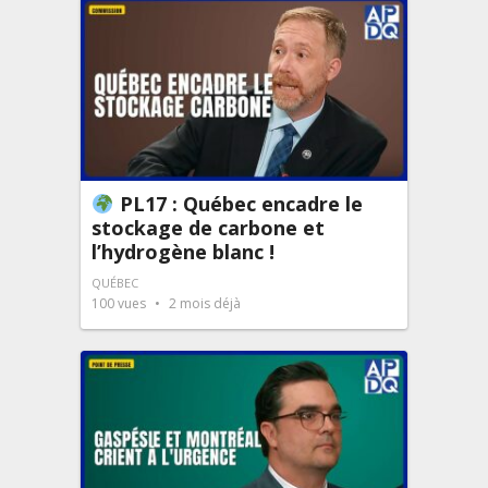
PL17 : Québec encadre le
stockage de carbone et
l’hydrogène blanc !
QUÉBEC
100
vues
2 mois déjà