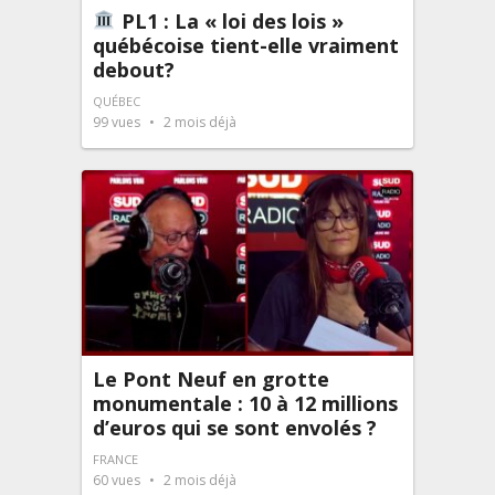
PL1 : La « loi des lois »
québécoise tient-elle vraiment
debout?
QUÉBEC
99
vues
2 mois déjà
Le Pont Neuf en grotte
monumentale : 10 à 12 millions
d’euros qui se sont envolés ?
FRANCE
60
vues
2 mois déjà