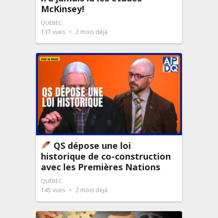
McKinsey!
QUÉBEC
137
vues
2 mois déjà
QS dépose une loi
historique de co-construction
avec les Premières Nations
QUÉBEC
145
vues
2 mois déjà