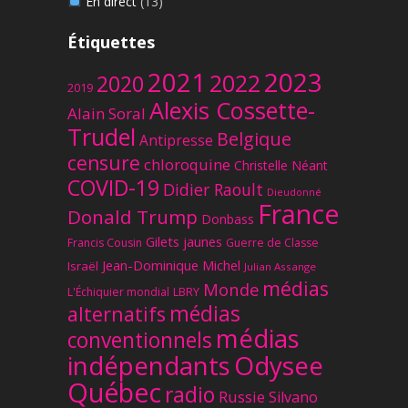
En direct
(13)
Étiquettes
2023
2021
2022
2020
2019
Alexis Cossette-
Alain Soral
Trudel
Belgique
Antipresse
censure
chloroquine
Christelle Néant
COVID-19
Didier Raoult
Dieudonné
France
Donald Trump
Donbass
Gilets jaunes
Francis Cousin
Guerre de Classe
Jean-Dominique Michel
Israël
Julian Assange
médias
Monde
L'Échiquier mondial
LBRY
médias
alternatifs
médias
conventionnels
Odysee
indépendants
Québec
radio
Russie
Silvano