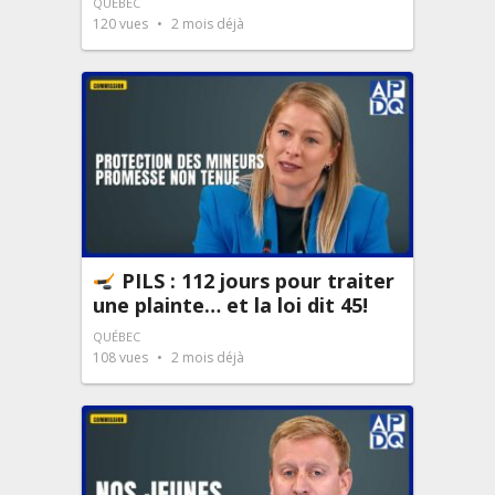
QUÉBEC
120
vues
2 mois déjà
PILS : 112 jours pour traiter
une plainte… et la loi dit 45!
QUÉBEC
108
vues
2 mois déjà