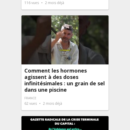
116
vues
2 mois déjà
Comment les hormones
agissent à des doses
infinitésimales : un grain de sel
dans une piscine
FRANCE
62
vues
2 mois déjà