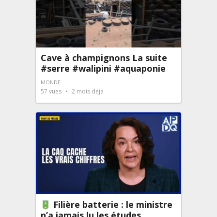
Cave à champignons La suite
#serre #walipini #aquaponie
MONDE
57
vues
2 mois déjà
Filière batterie : le ministre
n’a jamais lu les études