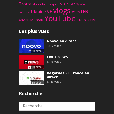
Suisse
Trotta
Slobodan Despot
Sylvain
vlogs
VF
VOSTFR
Ukraine
Laforest
YouTube
Xavier Moreau
États-Unis
Les plus vues
Noovo en direct
8,862
vues
En direct
LIVE CNEWS
8,773
vues
En direct
Regardez RT France en
direct
8,719
vues
En direct
Recherche
Rechercher :