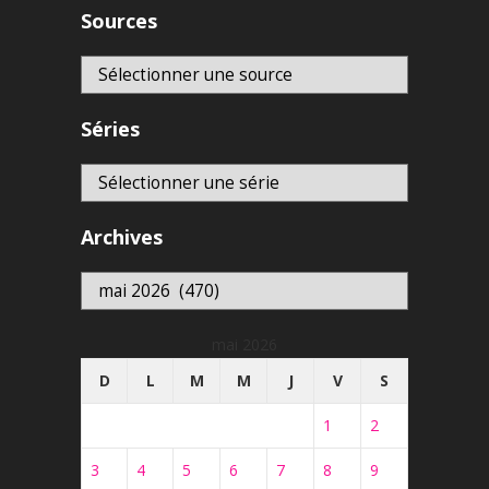
Sources
Séries
Archives
Archives
mai 2026
D
L
M
M
J
V
S
1
2
3
4
5
6
7
8
9