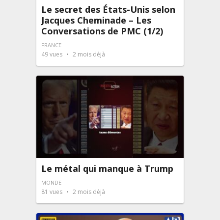
Le secret des États-Unis selon
Jacques Cheminade – Les
Conversations de PMC (1/2)
FRANCE
49
vues
2 mois déjà
Le métal qui manque à Trump
MONDE
81
vues
2 mois déjà