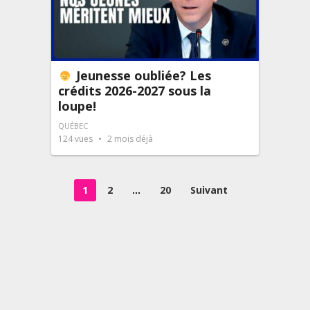
Jeunesse oubliée? Les
crédits 2026-2027 sous la
loupe!
QUÉBEC
124
vues
2 mois déjà
Pagination
1
2
…
20
Suivant
des
publications