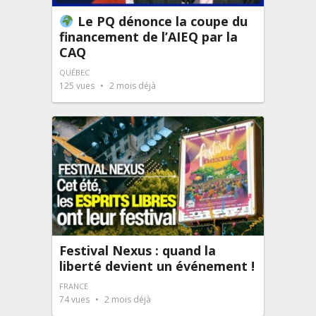
Le PQ dénonce la coupe du
financement de l’AIEQ par la
CAQ
QUÉBEC
125
vues
2 mois déjà
Festival Nexus : quand la
liberté devient un événement !
FRANCE
74
vues
2 mois déjà