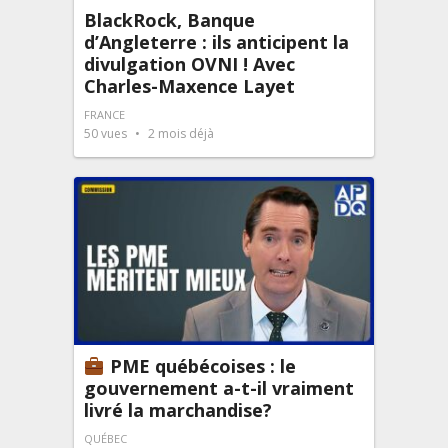
BlackRock, Banque
d’Angleterre : ils anticipent la
divulgation OVNI ! Avec
Charles-Maxence Layet
FRANCE
50
vues
2 mois déjà
PME québécoises : le
gouvernement a-t-il vraiment
livré la marchandise?
QUÉBEC