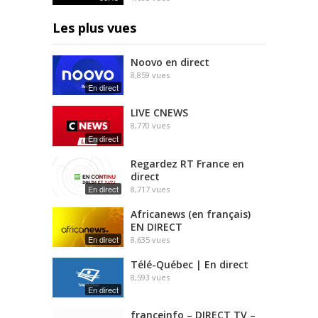
Les plus vues
Noovo en direct
8,859
vues
En direct
LIVE CNEWS
8,770
vues
En direct
Regardez RT France en
direct
En direct
8,717
vues
Africanews (en français)
EN DIRECT
En direct
8,635
vues
Télé-Québec | En direct
8,593
vues
En direct
franceinfo – DIRECT TV –