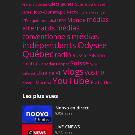
Gilets jaunes
Francis Cousin
Guerre de Classe
Jean-Dominique Michel
Israël
Julian Assange
médias
Monde
L'Échiquier mondial
LBRY
médias
alternatifs
médias
conventionnels
Odysee
indépendants
Québec
radio
Russie
Silvano
Suisse
Trotta
Slobodan Despot
Sylvain
vlogs
VF
VOSTFR
Ukraine
Laforest
YouTube
Xavier Moreau
États-Unis
Les plus vues
Noovo en direct
8,859
vues
En direct
LIVE CNEWS
8,770
vues