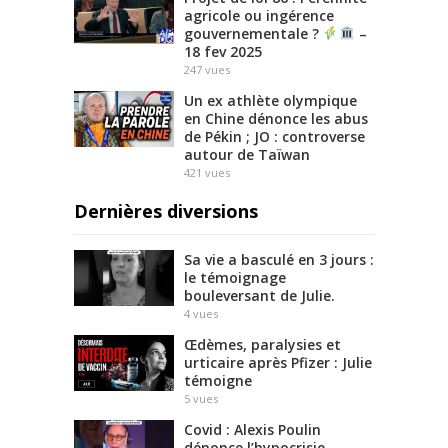
agricole ou ingérence
gouvernementale ?
–
18 fev 2025
247
vues
Un ex athlète olympique
en Chine dénonce les abus
de Pékin ; JO : controverse
autour de Taïwan
421
vues
Dernières diversions
Sa vie a basculé en 3 jours :
le témoignage
bouleversant de Julie.
4
vues
Œdèmes, paralysies et
urticaire après Pfizer : Julie
témoigne
5
vues
Covid : Alexis Poulin
dénonce l’hypocrisie