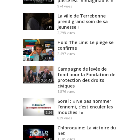
passe est inimaginable. »
4:53
974
vues
La ville de Terrebonne
prend grand soin de sa
jeunesse !
3:19
2,298
vues
Hold The Line: Le piège se
confirme
2,497
vues
38:10
Campagne de levée de
fond pour la Fondation de
protection des droits
3:04:42
civiques
1,876
vues
Soral : « Ne pas nommer
l’ennemi, c’est enculer les
mouches ! »
2:26
839
vues
Chloroquine: La victoire du
net
56:43
1,605
vues