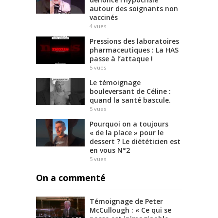
autour des soignants non
vaccinés
4
vues
Pressions des laboratoires
pharmaceutiques : La HAS
passe à l’attaque !
5
vues
Le témoignage
bouleversant de Céline :
quand la santé bascule.
5
vues
Pourquoi on a toujours
« de la place » pour le
dessert ? Le diététicien est
en vous N°2
5
vues
On a commenté
Témoignage de Peter
McCullough : « Ce qui se