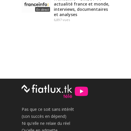
actualité france et monde,
interviews, documentaires
En direct
et analyses
6,897
vues
Pas que ce soit sans intérêt
(son succès en dépend)
Ni qu'elle ne relaie du réel
Qu'elle en admette