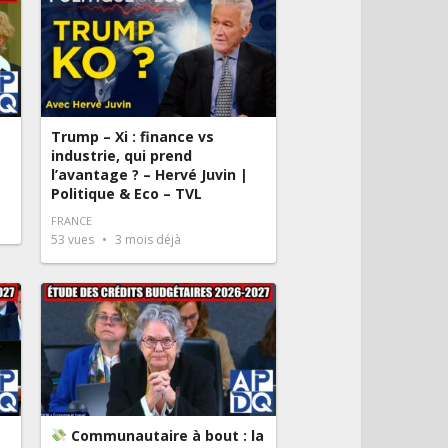
Trump – Xi : finance vs
industrie, qui prend
l’avantage ? – Hervé Juvin |
Politique & Eco – TVL
FRANCE
53
vues
3 mois déjà
Communautaire à bout : la