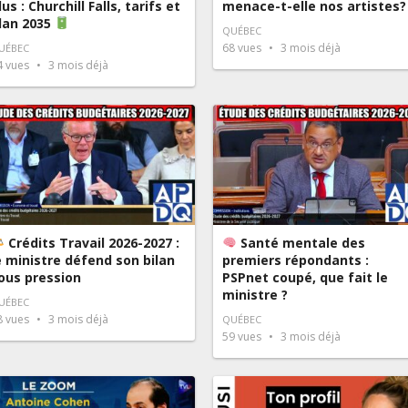
lus : Churchill Falls, tarifs et
menace-t-elle nos artistes?
lan 2035
QUÉBEC
68
vues
3 mois déjà
UÉBEC
4
vues
3 mois déjà
Crédits Travail 2026-2027 :
Santé mentale des
e ministre défend son bilan
premiers répondants :
ous pression
PSPnet coupé, que fait le
ministre ?
UÉBEC
8
vues
3 mois déjà
QUÉBEC
59
vues
3 mois déjà