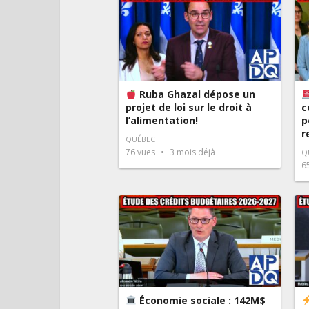
Ruba Ghazal dépose un
projet de loi sur le droit à
c
l’alimentation!
p
r
QUÉBEC
76
vues
3 mois déjà
Q
6
Économie sociale : 142M$