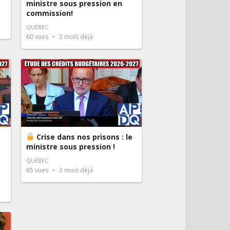
ministre sous pression en
commission!
QUÉBEC
60
vues
3 mois déjà
Crise dans nos prisons : le
ministre sous pression !
QUÉBEC
85
vues
3 mois déjà