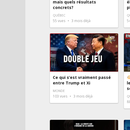
mais quels résultats
é
concrets?
p
QUÉBEC
Q
55
vues
3 mois déjà
5
Ce qui s’est vraiment passé
entre Trump et Xi
l
s
MONDE
103
vues
3 mois déjà
Q
8