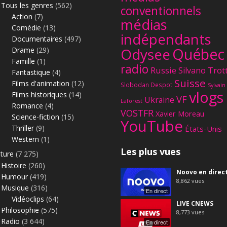
Tous les genres
(562)
conventionnels
Action
(7)
médias
Comédie
(13)
indépendants
Documentaires
(497)
Québec
Odysee
Drame
(29)
Famille
(1)
radio
Russie
Silvano Trot
Fantastique
(4)
Suisse
Films d'animation
(12)
Slobodan Despot
Sylvain
vlogs
Films historiques
(14)
VF
Ukraine
Laforest
Romance
(4)
VOSTFR
Xavier Moreau
Science-fiction
(15)
YouTube
Thriller
(9)
États-Unis
Western
(1)
Les plus vues
lture
(7 275)
Histoire
(260)
Noovo en direc
Humour
(419)
8,862
vues
Musique
(316)
En direct
Vidéoclips
(64)
LIVE CNEWS
Philosophie
(575)
8,773
vues
Radio
(3 644)
En direct