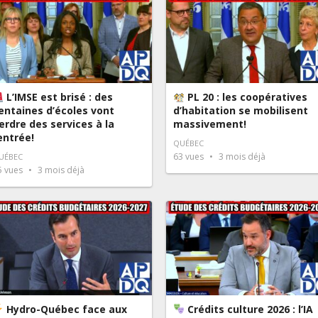
L’IMSE est brisé : des
PL 20 : les coopératives
entaines d’écoles vont
d’habitation se mobilisent
erdre des services à la
massivement!
entrée!
QUÉBEC
63
vues
3 mois déjà
UÉBEC
5
vues
3 mois déjà
Hydro-Québec face aux
Crédits culture 2026 : l’IA