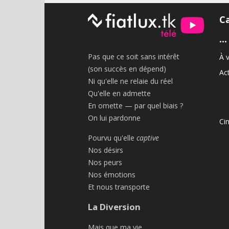
C
•••
Pas que ce soit sans intérêt
À v
(son succès en dépend)
Act
Ni qu'elle ne relaie du réel
Qu'elle en admette
En omette — par quel biais ?
On lui pardonne
Ci
Pourvu qu'elle
captive
Nos désirs
Nos peurs
Nos émotions
Et nous transporte
La Diversion
Mais que ma vie