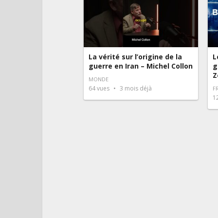
La vérité sur l’origine de la
L
guerre en Iran – Michel Collon
g
Z
MONDE
64
vues
3 mois déjà
F
1