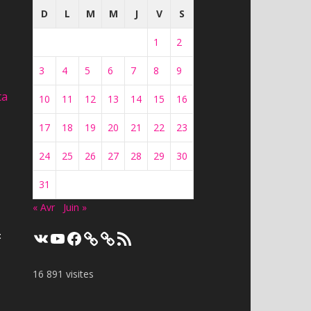
D
L
M
M
J
V
S
1
2
3
4
5
6
7
8
9
ta
10
11
12
13
14
15
16
17
18
19
20
21
22
23
24
25
26
27
28
29
30
31
« Avr
Juin »
VK
YouTube
Facebook
Flux
t
RSS
16 891 visites