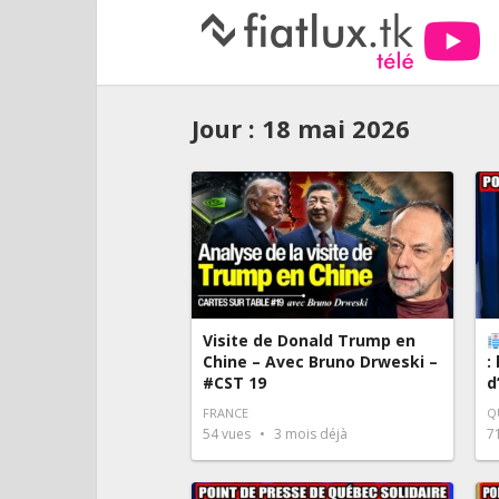
Jour :
18 mai 2026
Visite de Donald Trump en
Chine – Avec Bruno Drweski –
:
#CST 19
d
FRANCE
Q
54
vues
3 mois déjà
7