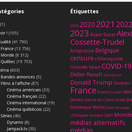
atégories
Étiquettes
2021
202
2020
(1)
2019
2023
Alex
oir !
(105)
Alain Soral
Cossette-Trudel
ualité
(41 790)
France
(13 756)
Belgique
Antipresse
Monde
(8 312)
censure
chloroquine
Québec
(19 753)
COVID-19
Christelle Néant
néma
(603)
Didier Raoult
Dieudonné
Bandes-annonces
(5)
Donald Trump
Donbass
Films à l'affiche
(87)
France
Cinéma américain
(33)
Gilet
Francis Cousin
Cinéma français
(22)
jaunes
Je
Israël
Guerre de Classe
Cinéma international
(19)
Dominique Michel
Julian Assange
Cinéma québécois
(22)
Monde
Séries
(40)
L'Échiquier mondial
LBRY
médias alternatifs
Dynamo
(8)
Jampack.tv
(30)
médias