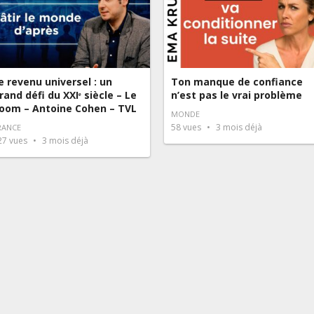
e revenu universel : un
Ton manque de confiance
rand défi du XXIᵉ siècle – Le
n’est pas le vrai problème
oom – Antoine Cohen – TVL
MONDE
58
vues
3 mois déjà
RANCE
27
vues
3 mois déjà