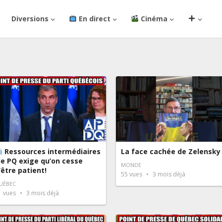
Diversions
En direct
Cinéma
Ressources intermédiaires
La face cachée de Zelensky
 le PQ exige qu’on cesse
MONDE
’être patient!
55
vues
3 mois déjà
UÉBEC
1
vues
3 mois déjà