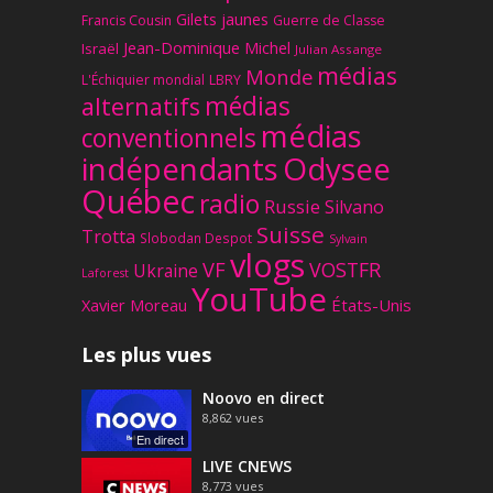
Gilets jaunes
Francis Cousin
Guerre de Classe
Jean-Dominique Michel
Israël
Julian Assange
médias
Monde
L'Échiquier mondial
LBRY
médias
alternatifs
médias
conventionnels
Odysee
indépendants
Québec
radio
Russie
Silvano
Suisse
Trotta
Slobodan Despot
Sylvain
vlogs
VF
VOSTFR
Ukraine
Laforest
YouTube
Xavier Moreau
États-Unis
Les plus vues
Noovo en direct
8,862
vues
En direct
LIVE CNEWS
8,773
vues