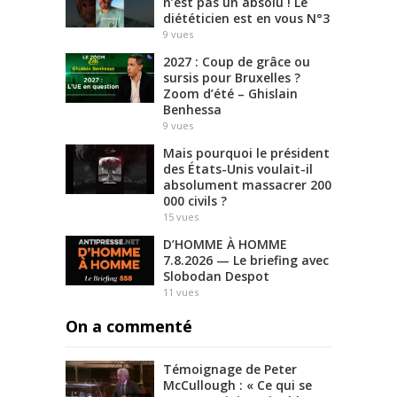
n’est pas un absolu ! Le
diététicien est en vous N°3
9
vues
2027 : Coup de grâce ou
sursis pour Bruxelles ?
Zoom d’été – Ghislain
Benhessa
9
vues
Mais pourquoi le président
des États-Unis voulait-il
absolument massacrer 200
000 civils ?
15
vues
D’HOMME À HOMME
7.8.2026 — Le briefing avec
Slobodan Despot
11
vues
On a commenté
Témoignage de Peter
McCullough : « Ce qui se