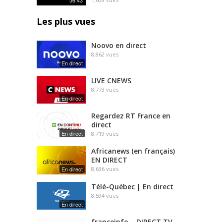
Les plus vues
Noovo en direct
8,862
vues
En direct
LIVE CNEWS
8,773
vues
En direct
Regardez RT France en
direct
En direct
8,719
vues
Africanews (en français)
EN DIRECT
En direct
8,636
vues
Télé-Québec | En direct
8,594
vues
En direct
franceinfo – DIRECT TV –