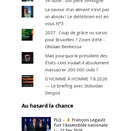
3e dose : son père témoigne
La saveur d'un aliment n'est pas
un absolu ! Le diététicien est en
vous N°3
2027 : Coup de grâce ou sursis
pour Bruxelles ? Zoom d'été -
Ghislain Benhessa
Mais pourquoi le président des
États-Unis voulait-il absolument
massacrer 200 000 civils ?
D’HOMME À HOMME 7.8.2026
— Le briefing avec Slobodan
Despot
Au hasard la chance
PLQ –
François Legault
fuit l’Assemblée nationale
! – 27 fev 2025