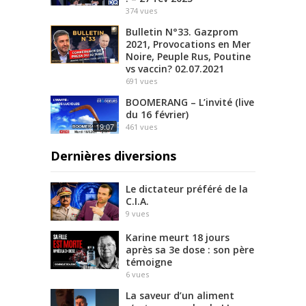
374
vues
Bulletin N°33. Gazprom
2021, Provocations en Mer
Noire, Peuple Rus, Poutine
vs vaccin? 02.07.2021
691
vues
BOOMERANG – L’invité (live
du 16 février)
19:07
461
vues
Dernières diversions
Le dictateur préféré de la
C.I.A.
9
vues
Karine meurt 18 jours
après sa 3e dose : son père
témoigne
6
vues
La saveur d’un aliment