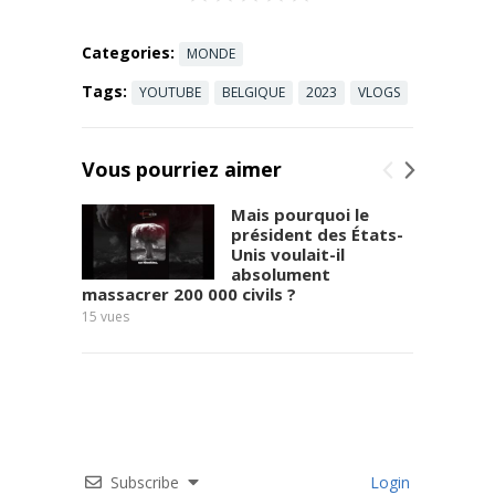
02:46 La ...
Read more
Categories:
MONDE
Tags:
YOUTUBE
BELGIQUE
2023
VLOGS
Vous pourriez aimer
Mais pourquoi le
président des États-
Unis voulait-il
absolument
massacrer 200 000 civils ?
11
vues
15
vues
Subscribe
Login