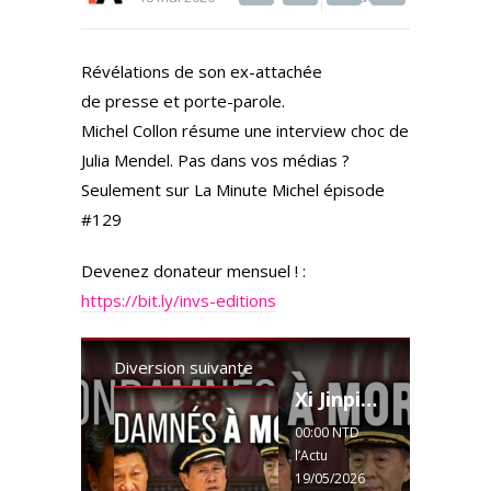
K
w
el
h
itt
e
ar
Révélations de son ex-attachée
er
gr
e
de presse et porte-parole.
a
Michel Collon résume une interview choc de
m
Julia Mendel. Pas dans vos médias ?
Seulement sur La Minute Michel épisode
#129
Devenez donateur mensuel ! :
https://bit.ly/invs-editions
Diversion suivante
Xi Jinping purge 87% de ses nouveaux généraux — 2 anciens ministres condamnés à mort. Décryptage.
00:00 NTD
l’Actu
19/05/2026