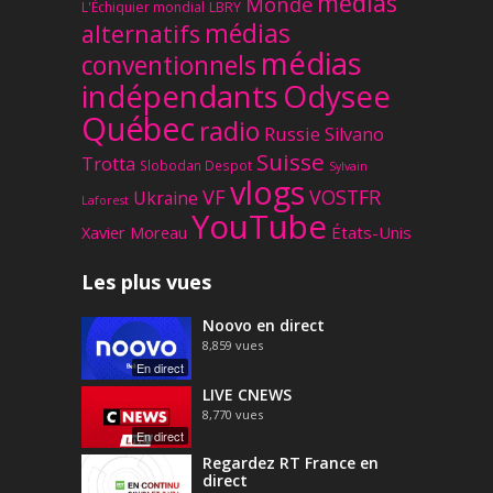
médias
Monde
L'Échiquier mondial
LBRY
médias
alternatifs
médias
conventionnels
Odysee
indépendants
Québec
radio
Russie
Silvano
Suisse
Trotta
Slobodan Despot
Sylvain
vlogs
VF
VOSTFR
Ukraine
Laforest
YouTube
Xavier Moreau
États-Unis
Les plus vues
Noovo en direct
8,859
vues
En direct
LIVE CNEWS
8,770
vues
En direct
Regardez RT France en
direct