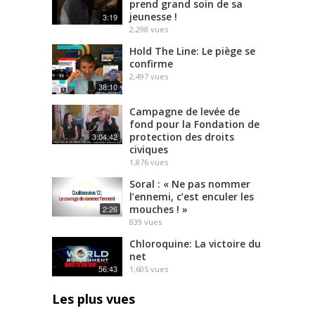
prend grand soin de sa
jeunesse !
3:19
2,298
vues
Hold The Line: Le piège se
confirme
2,497
vues
38:10
Campagne de levée de
fond pour la Fondation de
protection des droits
3:04:42
civiques
1,876
vues
Soral : « Ne pas nommer
l’ennemi, c’est enculer les
mouches ! »
2:26
839
vues
Chloroquine: La victoire du
net
56:43
1,605
vues
Les plus vues