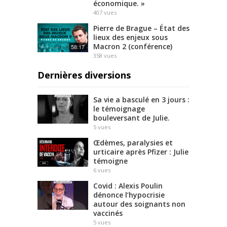
économique. »
407
vues
Pierre de Brague – État des
lieux des enjeux sous
Macron 2 (conférence)
58:17
358
vues
Dernières diversions
Sa vie a basculé en 3 jours :
le témoignage
bouleversant de Julie.
5
vues
Œdèmes, paralysies et
urticaire après Pfizer : Julie
témoigne
6
vues
Covid : Alexis Poulin
dénonce l’hypocrisie
autour des soignants non
vaccinés
5
vues