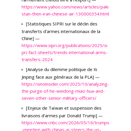
https://www.yahoo.com/news/articles/paki
stan-then-iran-chinese-air-130000354.html
[Statistiques SIPRI sur le déclin des
transferts d’armes internationaux de la
Chine] —
https://www.sipri.org/publications/2025/si
pri-fact-sheets/trends-international-arms-
transfers-2024
[Analyse du dilemme politique de Xi
Jinping face aux généraux de la PLA] —
https://sinoinsider.com/2025/10/analyzing-
the-purge-of-he-weidong-miao-hua-and-
seven-other-senior-military-officers/
[Enjeux de Taïwan et suspension des
livraisons d’armes par Donald Trump] —
https://www.cnbc.com/2026/05/16/trumps
-meeting-with-chinas-xi-steers-the-us-