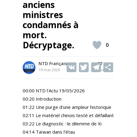
anciens
ministres
condamnés à
mort.
Décryptage.
0
NTD Français
V
T
57
T
S
19 mai 2026
Vues
K
w
el
h
itt
e
ar
00:00 NTD l’Actu 19/05/2026
er
gr
e
00:20 Introduction
a
01:22 Une purge d’une ampleur historique
m
02:11 Le matériel chinois testé et défaillant
03:22 Le diagnostic : le dilemme de Xi
04:14 Taïwan dans l’étau