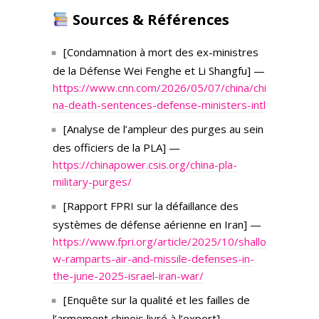
Sources & Références
[Condamnation à mort des ex-ministres
de la Défense Wei Fenghe et Li Shangfu] —
https://www.cnn.com/2026/05/07/china/chi
na-death-sentences-defense-ministers-intl
[Analyse de l’ampleur des purges au sein
des officiers de la PLA] —
https://chinapower.csis.org/china-pla-
military-purges/
[Rapport FPRI sur la défaillance des
systèmes de défense aérienne en Iran] —
https://www.fpri.org/article/2025/10/shallo
w-ramparts-air-and-missile-defenses-in-
the-june-2025-israel-iran-war/
[Enquête sur la qualité et les failles de
l’armement chinois livré à l’export] —