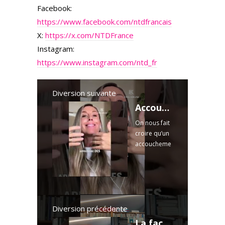
Facebook:
https://www.facebook.com/ntdfrancais
X:
https://x.com/NTDFrance
Instagram:
https://www.instagram.com/ntd_fr
Diversion suivante
Accouchement Naturel : Oubliez les Techniques, Libérez ce qui bloque #shorts
On nous fait
croire qu’un
accoucheme
nt naturel se
prépare en
ajoutant
toujours plus
de
techniques.
Diversion précédente
Alors qu’en
La face cachée de Zelensky