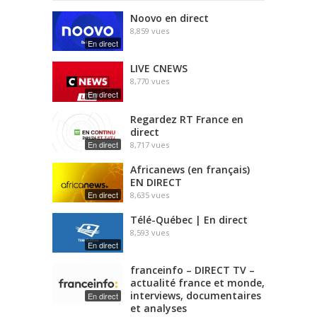
Noovo en direct
8,859
vues
En direct
LIVE CNEWS
8,770
vues
En direct
Regardez RT France en
direct
En direct
8,717
vues
Africanews (en français)
EN DIRECT
En direct
8,635
vues
Télé-Québec | En direct
8,593
vues
En direct
franceinfo – DIRECT TV –
actualité france et monde,
interviews, documentaires
En direct
et analyses