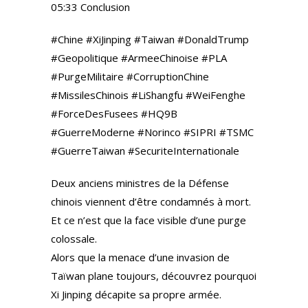
05:33 Conclusion
#Chine #XiJinping #Taiwan #DonaldTrump
#Geopolitique #ArmeeChinoise #PLA
#PurgeMilitaire #CorruptionChine
#MissilesChinois #LiShangfu #WeiFenghe
#ForceDesFusees #HQ9B
#GuerreModerne #Norinco #SIPRI #TSMC
#GuerreTaiwan #SecuriteInternationale
Deux anciens ministres de la Défense
chinois viennent d’être condamnés à mort.
Et ce n’est que la face visible d’une purge
colossale.
Alors que la menace d’une invasion de
Taïwan plane toujours, découvrez pourquoi
Xi Jinping décapite sa propre armée.