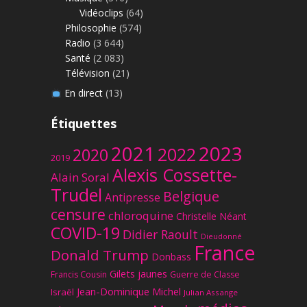
Vidéoclips
(64)
Philosophie
(574)
Radio
(3 644)
Santé
(2 083)
Télévision
(21)
En direct
(13)
Étiquettes
2023
2021
2022
2020
2019
Alexis Cossette-
Alain Soral
Trudel
Belgique
Antipresse
censure
chloroquine
Christelle Néant
COVID-19
Didier Raoult
Dieudonné
France
Donald Trump
Donbass
Gilets jaunes
Francis Cousin
Guerre de Classe
Jean-Dominique Michel
Israël
Julian Assange