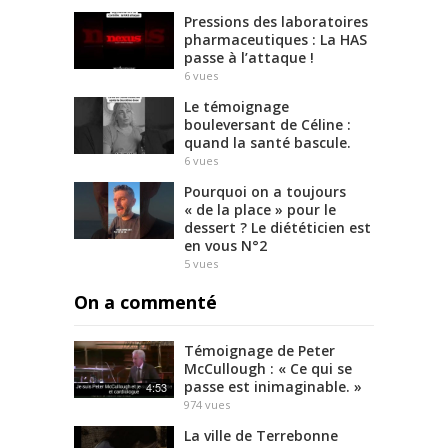
Pressions des laboratoires
pharmaceutiques : La HAS
passe à l’attaque !
6
vues
Le témoignage
bouleversant de Céline :
quand la santé bascule.
6
vues
Pourquoi on a toujours
« de la place » pour le
dessert ? Le diététicien est
en vous N°2
5
vues
On a commenté
Témoignage de Peter
McCullough : « Ce qui se
passe est inimaginable. »
4:53
974
vues
La ville de Terrebonne