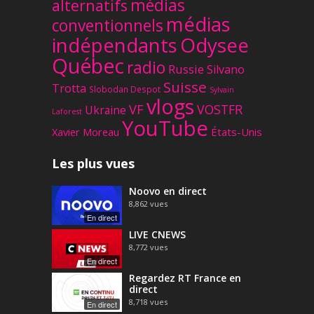
médias
alternatifs
médias
conventionnels
Odysee
indépendants
Québec
radio
Russie
Silvano
Suisse
Trotta
Slobodan Despot
Sylvain
vlogs
VF
VOSTFR
Ukraine
Laforest
YouTube
Xavier Moreau
États-Unis
Les plus vues
Noovo en direct
8,862
vues
En direct
LIVE CNEWS
8,772
vues
En direct
Regardez RT France en
direct
8,718
vues
En direct