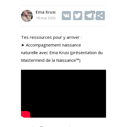
Ema Krusi
V
T
56
T
S
18 mai 2026
Vues
K
w
el
h
itt
e
ar
Tes ressources pour y arriver :
er
gr
e
➤ Accompagnement naissance
a
naturelle avec Ema Krusi (présentation du
m
Mastermind de la Naissance™)