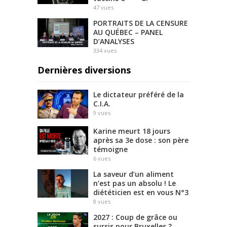
47
vues
PORTRAITS DE LA CENSURE
AU QUÉBEC – PANEL
D’ANALYSES
334
vues
Dernières diversions
Le dictateur préféré de la
C.I.A.
9
vues
Karine meurt 18 jours
après sa 3e dose : son père
témoigne
6
vues
La saveur d’un aliment
n’est pas un absolu ! Le
diététicien est en vous N°3
8
vues
2027 : Coup de grâce ou
sursis pour Bruxelles ?