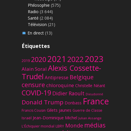
Philosophie
(575)
Radio
(3 644)
Santé
(2 084)
Télévision
(21)
En direct
(13)
Étiquettes
2023
2021
2022
2020
2019
Alexis Cossette-
Alain Soral
Trudel
Belgique
Antipresse
censure
chloroquine
Christelle Néant
COVID-19
Didier Raoult
Dieudonné
France
Donald Trump
Donbass
Gilets jaunes
Francis Cousin
Guerre de Classe
Jean-Dominique Michel
Israël
Julian Assange
médias
Monde
L'Échiquier mondial
LBRY