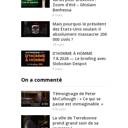
Zoom d’été – Ghislain
Benhessa
8
vues
Mais pourquoi le président
des États-Unis voulait-il
absolument massacrer 200
000 civils ?
14
vues
D’HOMME À HOMME
7.8.2026 — Le briefing avec
Slobodan Despot
9
vues
On a commenté
Témoignage de Peter
McCullough : « Ce qui se
passe est inimaginable. »
4:53
976
vues
La ville de Terrebonne
prend grand soin de sa
3:19