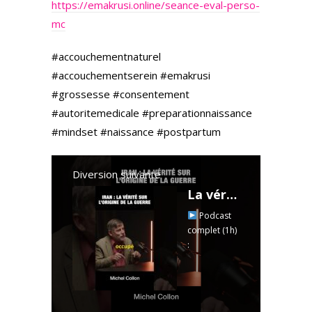
https://emakrusi.online/seance-eval-perso-
mc
#accouchementnaturel
#accouchementserein #emakrusi
#grossesse #consentement
#autoritemedicale #preparationnaissance
#mindset #naissance #postpartum
Diversion suivante
La vérité sur l'origine de la guerre en Iran - Michel Collon
Podcast
complet (1h)
:
https://bit.ly/
Chaos_Ep2
Soutenez
un média