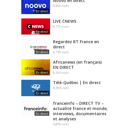
Noovo en direct
8,862
vues
En direct
LIVE CNEWS
8,772
vues
En direct
Regardez RT France en
direct
En direct
8,718
vues
Africanews (en français)
EN DIRECT
En direct
8,636
vues
Télé-Québec | En direct
8,594
vues
En direct
franceinfo – DIRECT TV –
actualité france et monde,
interviews, documentaires
En direct
et analyses
6,899
vues