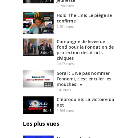
jeunesse !
2,298
vues
Hold The Line: Le piège se
confirme
2,501
vues
38:10
Campagne de levée de
fond pour la Fondation de
protection des droits
3:04:42
civiques
1,877
vues
Soral : « Ne pas nommer
l’ennemi, c’est enculer les
mouches ! »
2:26
840
vues
Chloroquine: La victoire du
net
56:43
1,606
vues
Les plus vues