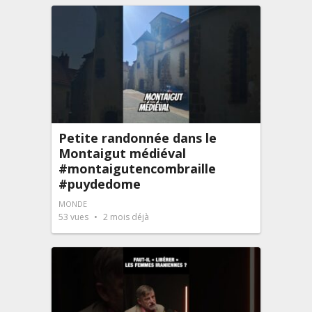
Petite randonnée dans le
Montaigut médiéval
#montaigutencombraille
#puydedome
MONDE
53
vues
2 mois déjà