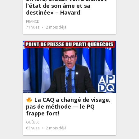
l’état de son âme et sa
destinée» – Havard
FRANCE
71
vues
2 mois déjà
La CAQ a changé de visage,
pas de méthode — le PQ
frappe fort!
QUÉBEC
63
vues
2 mois déjà