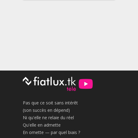
Pas que ce soit sans intérêt
(son succès en dépend)
Ni qu'elle ne relaie du réel
Qu'elle en admette
En omette — par quel biais ?