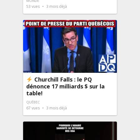
MONDE
53
vues
3 mois déjà
Churchill Falls : le PQ
dénonce 17 milliards $ sur la
table!
QUÉBEC
67
vues
3 mois déjà