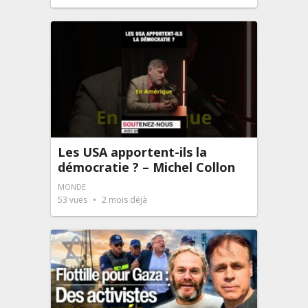
Les USA apportent-ils la
démocratie ? – Michel Collon
MONDE
53
vues
2 mois déjà