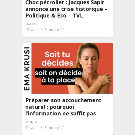
Choc pétrolier : Jacques Sapir
annonce une crise historique –
Politique & Eco – TVL
FRANCE
45
vues
3 mois déjà
Préparer son accouchement
naturel : pourquoi
l’information ne suffit pas
MONDE
52
vues
3 mois déjà