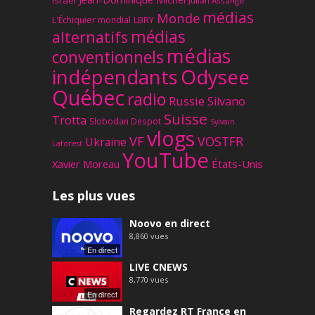
Israël
Julian Assange
médias
Monde
L'Échiquier mondial
LBRY
médias
alternatifs
médias
conventionnels
Odysee
indépendants
Québec
radio
Russie
Silvano
Suisse
Trotta
Slobodan Despot
Sylvain
vlogs
VF
VOSTFR
Ukraine
Laforest
YouTube
Xavier Moreau
États-Unis
Les plus vues
Noovo en direct
8,860
vues
En direct
LIVE CNEWS
8,770
vues
En direct
Regardez RT France en