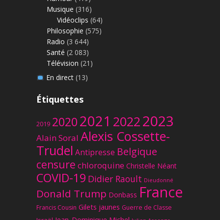
Musique
(316)
Vidéoclips
(64)
Philosophie
(575)
Radio
(3 644)
Santé
(2 083)
Télévision
(21)
En direct
(13)
Étiquettes
2023
2021
2022
2020
2019
Alexis Cossette-
Alain Soral
Trudel
Belgique
Antipresse
censure
chloroquine
Christelle Néant
COVID-19
Didier Raoult
Dieudonné
France
Donald Trump
Donbass
Gilets jaunes
Francis Cousin
Guerre de Classe
Jean-Dominique Michel