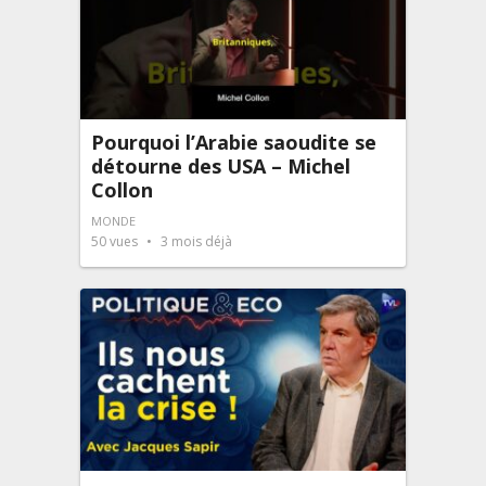
Pourquoi l’Arabie saoudite se
détourne des USA – Michel
Collon
MONDE
50
vues
3 mois déjà