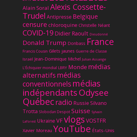
Alexis Cossette-
Alain Soral
Trudel
Belgique
Antipresse
censure
chloroquine
Christelle Néant
COVID-19
Didier Raoult
Dieudonné
France
Donald Trump
Donbass
Gilets jaunes
Francis Cousin
Guerre de Classe
Jean-Dominique Michel
Israël
Julian Assange
médias
Monde
L'Échiquier mondial
LBRY
médias
alternatifs
médias
conventionnels
Odysee
indépendants
Québec
radio
Russie
Silvano
Suisse
Trotta
Slobodan Despot
Sylvain
vlogs
VF
VOSTFR
Ukraine
Laforest
YouTube
Xavier Moreau
États-Unis