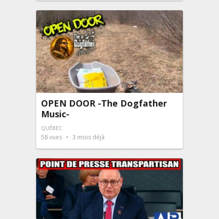
OPEN DOOR -The Dogfather
Music-
QUÉBEC
58
vues
3 mois déjà