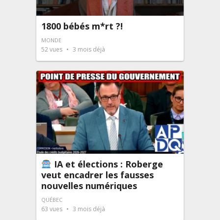
1800 bébés m*rt ?!
MONDE
52
vues
3 mois déjà
IA et élections : Roberge
veut encadrer les fausses
nouvelles numériques
QUÉBEC
63
vues
3 mois déjà