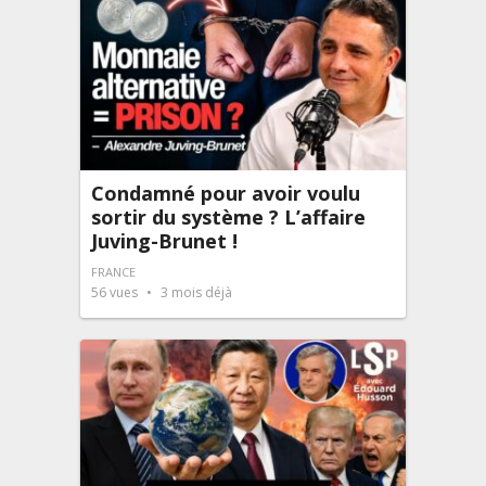
Condamné pour avoir voulu
sortir du système ? L’affaire
Juving-Brunet !
FRANCE
56
vues
3 mois déjà