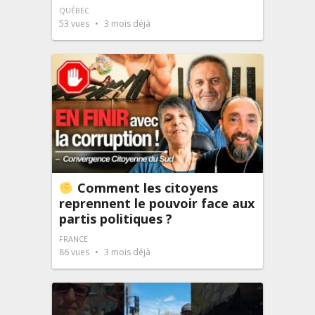
QUÉBEC
53
vues
3 mois déjà
Comment les citoyens
reprennent le pouvoir face aux
partis politiques ?
FRANCE
86
vues
3 mois déjà