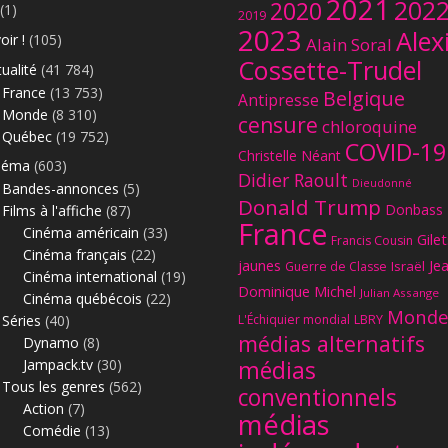
2021
202
2020
(1)
2019
2023
Alex
oir !
(105)
Alain Soral
Cossette-Trudel
ualité
(41 784)
France
(13 753)
Belgique
Antipresse
Monde
(8 310)
censure
chloroquine
Québec
(19 752)
COVID-19
Christelle Néant
néma
(603)
Didier Raoult
Dieudonné
Bandes-annonces
(5)
Donald Trump
Donbass
Films à l'affiche
(87)
France
Cinéma américain
(33)
Gilet
Francis Cousin
Cinéma français
(22)
jaunes
Je
Israël
Guerre de Classe
Cinéma international
(19)
Dominique Michel
Julian Assange
Cinéma québécois
(22)
Monde
Séries
(40)
L'Échiquier mondial
LBRY
médias alternatifs
Dynamo
(8)
Jampack.tv
(30)
médias
Tous les genres
(562)
conventionnels
Action
(7)
médias
Comédie
(13)