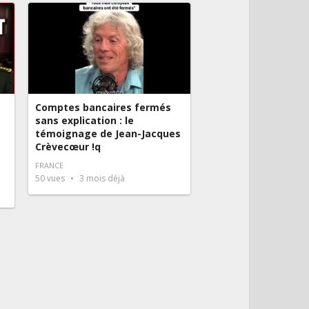
Comptes bancaires fermés
sans explication : le
témoignage de Jean-Jacques
Crèvecœur !q
FRANCE
50
vues
3 mois déjà