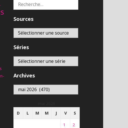
2
Rechercher :
is
Sources
Séries
s
Archives
an-
Archives
mai 2026
D
L
M
M
J
V
S
1
2