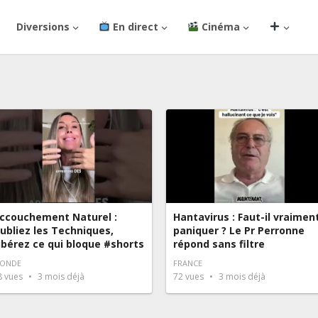
Diversions
En direct
Cinéma
ccouchement Naturel :
Hantavirus : Faut-il vraimen
ubliez les Techniques,
paniquer ? Le Pr Perronne
ibérez ce qui bloque #shorts
répond sans filtre
ONDE
FRANCE
8
vues
3 mois déjà
72
vues
3 mois déjà