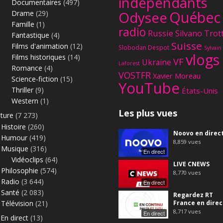
indépendants
Documentaires
(497)
Québec
Odysee
Drame
(29)
Famille
(1)
radio
Russie
Silvano Trot
Fantastique
(4)
Suisse
Films d'animation
(12)
Slobodan Despot
Sylvain
vlogs
Films historiques
(14)
VF
Ukraine
Laforest
Romance
(4)
VOSTFR
Xavier Moreau
Science-fiction
(15)
YouTube
Thriller
(9)
États-Unis
Western
(1)
Les plus vues
lture
(7 273)
Histoire
(260)
Noovo en direc
Humour
(419)
8,859
vues
Musique
(316)
En direct
Vidéoclips
(64)
LIVE CNEWS
Philosophie
(574)
8,770
vues
Radio
(3 644)
En direct
Santé
(2 083)
Regardez RT
Télévision
(21)
France en direc
8,717
vues
En direct
En direct
(13)