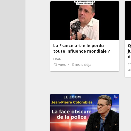
La France a-t-elle perdu
Q
toute influence mondiale ?
j
d
FRANCE
45
vues
3 mois déjà
F
4