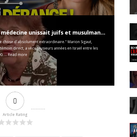
Quand la médecine unissait juifs et musulmans au-delà des conflits.
ue chose d'absolument extraordinaire." Marion Sigaut,
 témoin direct, a vécu plusieurs années en Israël entre les
. ...
Read more
0
Article Rating