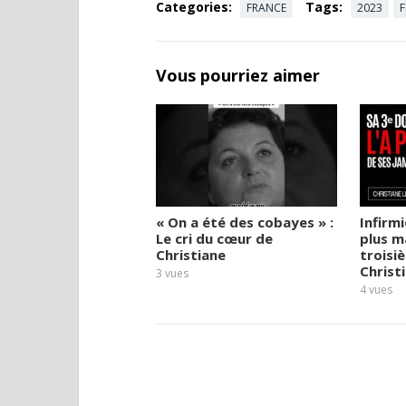
Categories:
Tags:
FRANCE
2023
Vous pourriez aimer
« On a été des cobayes » :
Infirmi
Le cri du cœur de
plus m
Christiane
troisiè
Christ
3
vues
4
vues