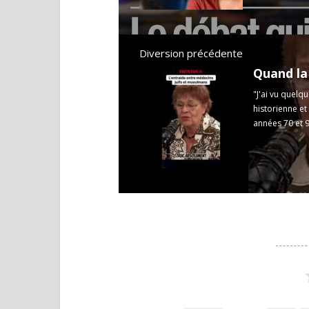
Diversion précédente
"J'ai vu quelq
historienne et
années 70 et 90