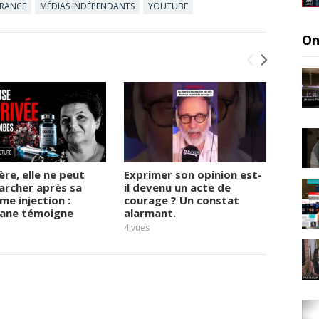
FRANCE
MÉDIAS INDÉPENDANTS
YOUTUBE
On
ère, elle ne peut
Exprimer son opinion est-
Le té
archer après sa
il devenu un acte de
boule
me injection :
courage ? Un constat
face a
iane témoigne
alarmant.
second
4
vues
5
vues