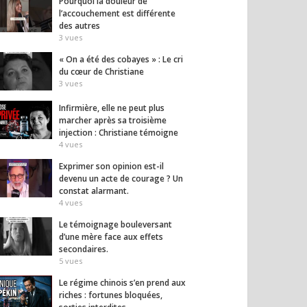
Pourquoi la douleur de
l’accouchement est différente
des autres
3
vues
« On a été des cobayes » : Le cri
du cœur de Christiane
3
vues
Infirmière, elle ne peut plus
marcher après sa troisième
injection : Christiane témoigne
4
vues
Exprimer son opinion est-il
devenu un acte de courage ? Un
constat alarmant.
4
vues
Le témoignage bouleversant
d’une mère face aux effets
secondaires.
5
vues
Le régime chinois s’en prend aux
riches : fortunes bloquées,