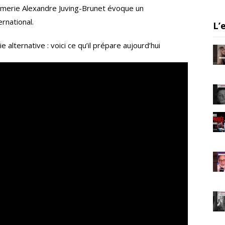
a
armerie Alexandre Juving-Brunet évoque un
m
ernational.
L’
alternative : voici ce qu’il prépare aujourd’hui