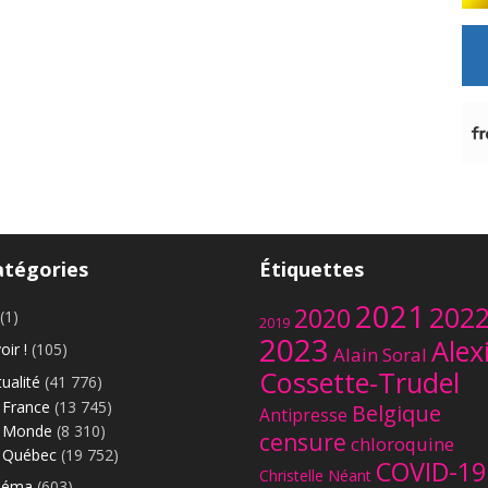
atégories
Étiquettes
2021
202
2020
(1)
2019
2023
Alex
oir !
(105)
Alain Soral
Cossette-Trudel
ualité
(41 776)
France
(13 745)
Belgique
Antipresse
Monde
(8 310)
censure
chloroquine
Québec
(19 752)
COVID-19
Christelle Néant
néma
(603)