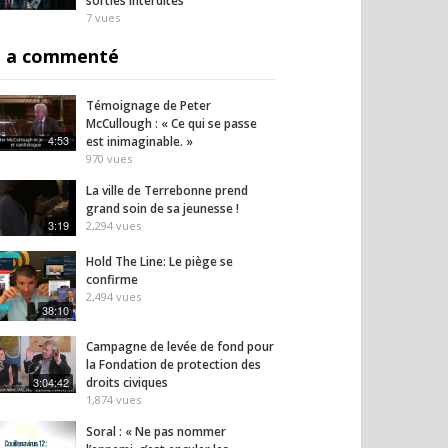
sorties interdites
7
vues
 a commenté
Témoignage de Peter
McCullough : « Ce qui se passe
4:53
est inimaginable. »
970
vues
La ville de Terrebonne prend
grand soin de sa jeunesse !
3:19
2,294
vues
moignage
« Ils m’ont pris ma vie »
Pourqu
versant d’une mère
Céline raconte sa
d’excl
Hold The Line: Le piège se
ux effets
souffrance après le vaccin
fonct
confirme
aires.
!
terme
2,494
vues
38:10
sur rg
5
vues
9
vues
Campagne de levée de fond pour
la Fondation de protection des
3:04:42
droits civiques
1,874
vues
Soral : « Ne pas nommer