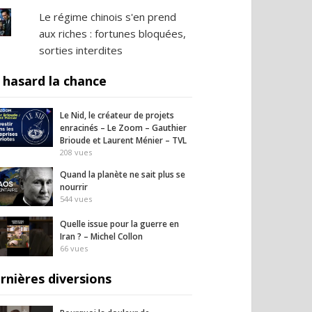
Le régime chinois s'en prend
aux riches : fortunes bloquées,
sorties interdites
 hasard la chance
Le Nid, le créateur de projets
enracinés – Le Zoom – Gauthier
Brioude et Laurent Ménier – TVL
208
vues
Quand la planète ne sait plus se
nourrir
544
vues
Quelle issue pour la guerre en
Iran ? – Michel Collon
66
vues
rnières diversions