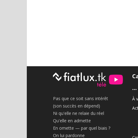
C
•••
Pas que ce soit sans intérêt
À v
(son succès en dépend)
Act
Ni qu'elle ne relaie du réel
Qu'elle en admette
En omette — par quel biais ?
On lui pardonne
Ci