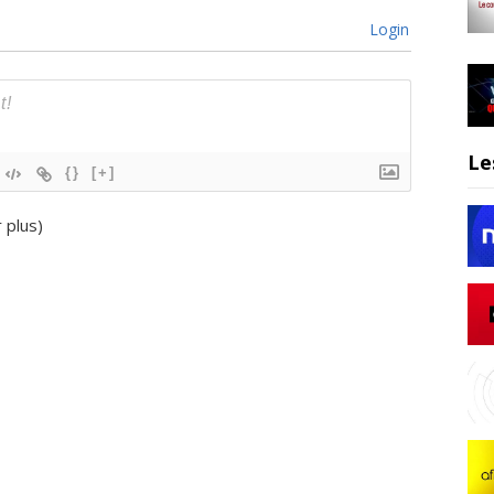
Login
Le
{}
[+]
r plus
)