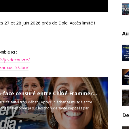
s 27 et 28 juin 2026 près de Dole. Accès limité !
Au
ble ici :
fr/je-decouvre/
.nexus.fr/abo/
Le face-à-face censuré entre Chloé Frammery et David Smadja sur Le Crayon
al faisait-il trop débat ? Après un échange musclé entre
y et David Smadja sur les choix de santé imposés par ...
De