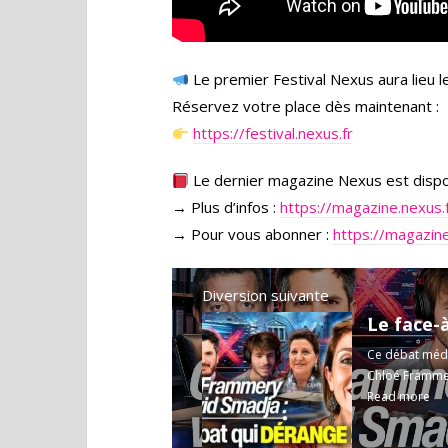
Le premier Festival Nexus aura lieu le
Réservez votre place dès maintenant :
https://festival.nexus.fr
Le dernier magazine Nexus est disponi
→ Plus d’infos :
https://magazine.nexus.
→ Pour vous abonner :
https://magazine
Diversion suivante
Ce débat médic
Chloé Frammer
Read more