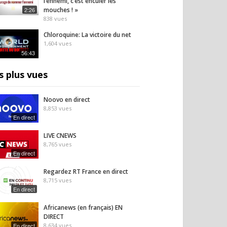
l’ennemi, c’est enculer les
2:26
mouches ! »
838
vues
Chloroquine: La victoire du net
1,604
vues
56:43
s plus vues
Noovo en direct
8,853
vues
En direct
LIVE CNEWS
8,765
vues
En direct
Regardez RT France en direct
8,715
vues
En direct
Africanews (en français) EN
DIRECT
En direct
8,634
vues