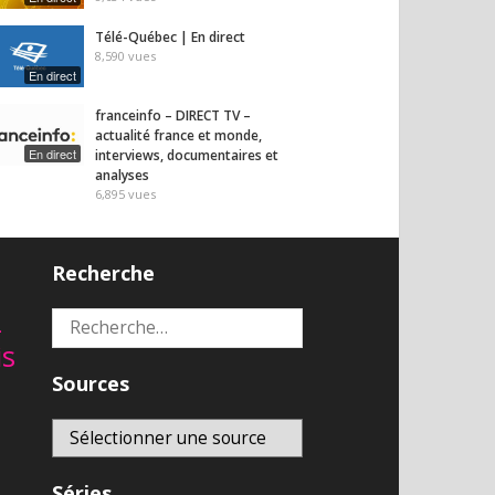
Télé-Québec | En direct
8,590
vues
En direct
franceinfo – DIRECT TV –
actualité france et monde,
En direct
interviews, documentaires et
analyses
6,895
vues
Recherche
2
Rechercher :
is
Sources
Séries