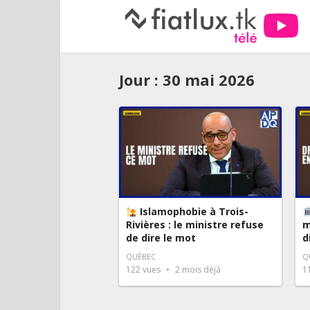
Jour :
30 mai 2026
Islamophobie à Trois-
Rivières : le ministre refuse
m
de dire le mot
d
QUÉBEC
Q
122
vues
2 mois déjà
1