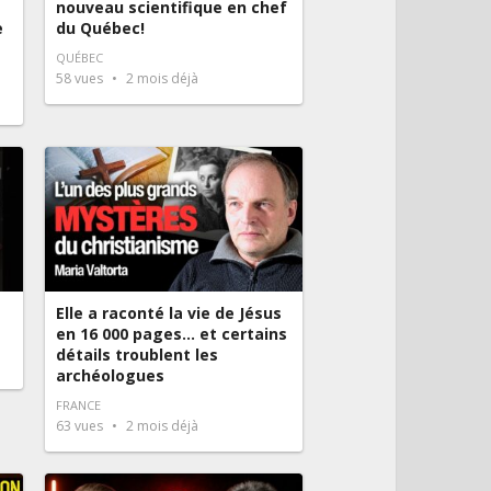
nouveau scientifique en chef
e
du Québec!
QUÉBEC
58
vues
2 mois déjà
Elle a raconté la vie de Jésus
en 16 000 pages… et certains
détails troublent les
archéologues
FRANCE
63
vues
2 mois déjà