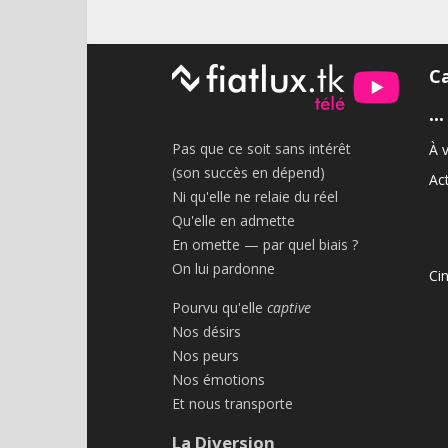
C
•••
Pas que ce soit sans intérêt
À v
(son succès en dépend)
Act
Ni qu'elle ne relaie du réel
Qu'elle en admette
En omette — par quel biais ?
On lui pardonne
Ci
Pourvu qu'elle
captive
Nos désirs
Nos peurs
Nos émotions
Et nous transporte
La Diversion