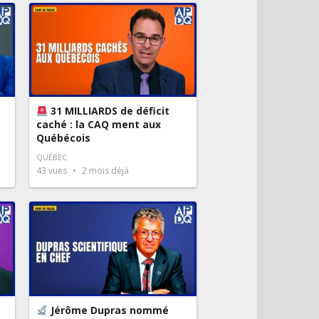
:
31 MILLIARDS de déficit
caché : la CAQ ment aux
Québécois
QUÉBEC
43
vues
2 mois déjà
Jérôme Dupras nommé