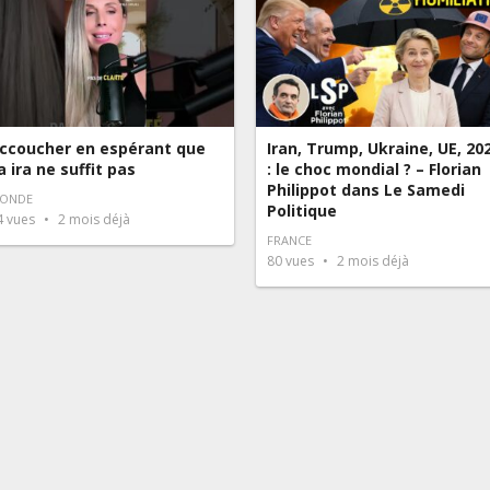
ccoucher en espérant que
Iran, Trump, Ukraine, UE, 20
a ira ne suffit pas
: le choc mondial ? – Florian
Philippot dans Le Samedi
ONDE
Politique
4
vues
2 mois déjà
FRANCE
80
vues
2 mois déjà