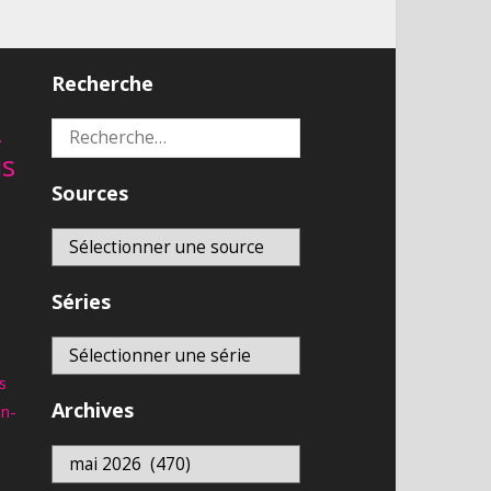
Recherche
2
Rechercher :
is
Sources
Séries
s
Archives
an-
Archives