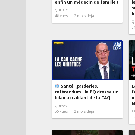
enfin un médecin de famille !
l
s
QUÉBEC
b
48
vues
2 mois déjà
Q
5
Santé, garderies,
L
référendum : le PQ dresse un
f
bilan accablant de la CAQ
m
N
QUÉBEC
55
vues
2 mois déjà
F
5