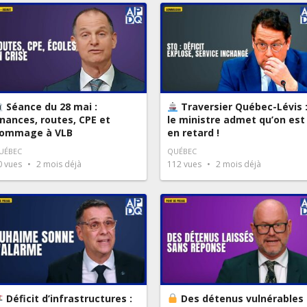
Séance du 28 mai :
Traversier Québec-Lévis 
inances, routes, CPE et
le ministre admet qu’on est
ommage à VLB
en retard !
UÉBEC
QUÉBEC
0
vues
2 mois déjà
112
vues
2 mois déjà
Déficit d’infrastructures :
Des détenus vulnérables