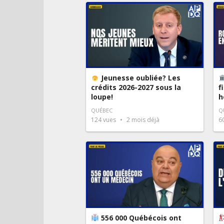
Jeunesse oubliée? Les
crédits 2026-2027 sous la
f
loupe!
h
QUÉBEC
Q
124
vues
2 mois déjà
6
556 000 Québécois ont