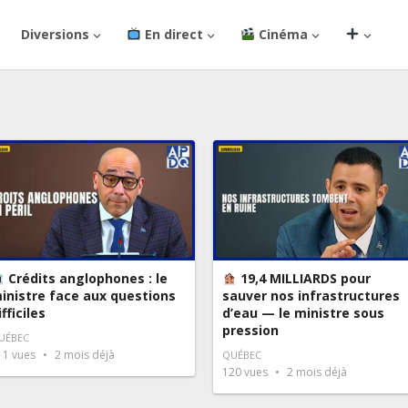
Diversions
En direct
Cinéma
Crédits anglophones : le
19,4 MILLIARDS pour
inistre face aux questions
sauver nos infrastructures
ifficiles
d’eau — le ministre sous
pression
UÉBEC
11
vues
2 mois déjà
QUÉBEC
120
vues
2 mois déjà