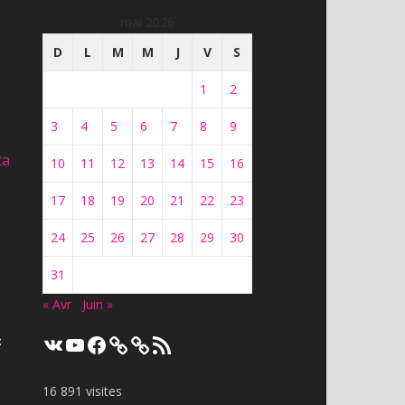
mai 2026
D
L
M
M
J
V
S
1
2
3
4
5
6
7
8
9
ta
10
11
12
13
14
15
16
17
18
19
20
21
22
23
24
25
26
27
28
29
30
31
« Avr
Juin »
VK
YouTube
Facebook
Flux
t
RSS
16 891 visites