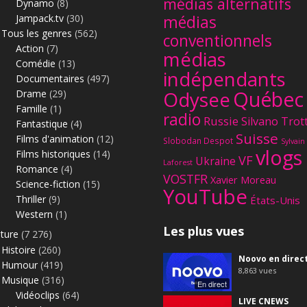
médias alternatifs
Dynamo
(8)
Jampack.tv
(30)
médias
Tous les genres
(562)
conventionnels
Action
(7)
médias
Comédie
(13)
indépendants
Documentaires
(497)
Québec
Odysee
Drame
(29)
Famille
(1)
radio
Russie
Silvano Trot
Fantastique
(4)
Suisse
Films d'animation
(12)
Slobodan Despot
Sylvain
vlogs
Films historiques
(14)
VF
Ukraine
Laforest
Romance
(4)
VOSTFR
Xavier Moreau
Science-fiction
(15)
YouTube
Thriller
(9)
États-Unis
Western
(1)
Les plus vues
lture
(7 276)
Histoire
(260)
Noovo en direc
Humour
(419)
8,863
vues
Musique
(316)
En direct
Vidéoclips
(64)
LIVE CNEWS