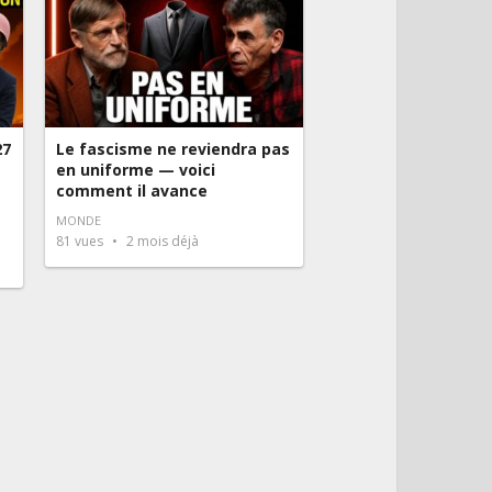
27
Le fascisme ne reviendra pas
en uniforme — voici
comment il avance
MONDE
81
vues
2 mois déjà