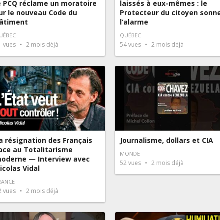
e PCQ réclame un moratoire
laissés à eux-mêmes : le
ur le nouveau Code du
Protecteur du citoyen sonn
âtiment
l’alarme
UÉBEC
QUÉBEC
1
vues
2 mois déjà
54
vues
2 mois déjà
a résignation des Français
Journalisme, dollars et CIA
ace au Totalitarisme
MONDE
oderne — Interview avec
52
vues
2 mois déjà
icolas Vidal
RANCE
2
vues
2 mois déjà