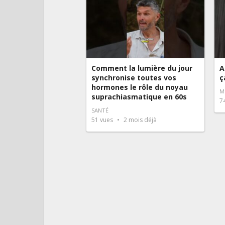
Comment la lumière du jour
A
synchronise toutes vos
ç
hormones le rôle du noyau
M
suprachiasmatique en 60s
7
SANTÉ
51
vues
2 mois déjà