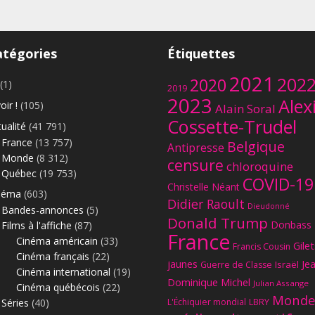
atégories
Étiquettes
2021
202
2020
(1)
2019
2023
Alex
oir !
(105)
Alain Soral
Cossette-Trudel
ualité
(41 791)
France
(13 757)
Belgique
Antipresse
Monde
(8 312)
censure
chloroquine
Québec
(19 753)
COVID-19
Christelle Néant
néma
(603)
Didier Raoult
Dieudonné
Bandes-annonces
(5)
Donald Trump
Donbass
Films à l'affiche
(87)
France
Cinéma américain
(33)
Gilet
Francis Cousin
Cinéma français
(22)
jaunes
Je
Israël
Guerre de Classe
Cinéma international
(19)
Dominique Michel
Julian Assange
Cinéma québécois
(22)
Monde
Séries
(40)
L'Échiquier mondial
LBRY